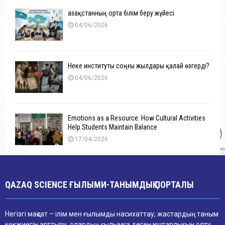
Қазақстанның орта білім беру жүйесі
04/06/2026
Неке институты соңғы жылдары қалай өзгерді?
04/06/2026
Emotions as a Resource: How Cultural Activities
Help Students Maintain Balance
17/04/2026
QAZAQ SCIENCE ҒЫЛЫМИ-ТАНЫМДЫҚ ПОРТАЛЫ
Негізгі мақсат – ілім мен ғылымды насихаттау, жастардың таным
көкжиегін арттыру, олардың ғылымға деген құштарлығын ояту.