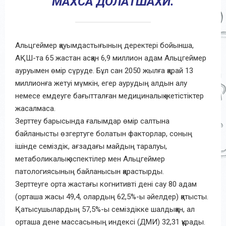
МАХСА ДОЛАТШАХИ.
Альцгеймер қауымдастығының деректері бойынша,
АҚШ-та 65 жастан асқан 6,9 миллион адам Альцгеймер
ауруымен өмір сүруде. Бұл сан 2050 жылға қарай 13
миллионға жетуі мүмкін, егер аурудың алдын алу
немесе емдеуге бағытталған медициналық жетістіктер
жасалмаса.
Зерттеу барысында ғалымдар өмір салтына
байланысты өзгертуге болатын факторлар, соның
ішінде семіздік, ағзадағы майдың таралуы,
метаболикалық аспектілер мен Альцгеймер
патологиясының байланысын қарастырды.
Зерттеуге орта жастағы когнитивті дені сау 80 адам
(орташа жасы 49,4, олардың 62,5%-ы әйелдер) қатысты.
Қатысушылардың 57,5%-ы семіздікке шалдыққан, ал
орташа дене массасының индексі (ДМИ) 32,31 құрады.