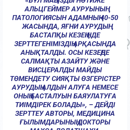
«БҰЛ МАҢЫЗДЫ НӘТИЖЕ
АЛЬЦГЕЙМЕР АУРУЫНЫҢ
ПАТОЛОГИЯСЫН АДАМНЫҢ 40-50
ЖАСЫНДА, ЯҒНИ АУРУДЫҢ
БАСТАПҚЫ КЕЗЕҢІНДЕ
ЗЕРТТЕГЕНІМІЗДІҢ АРҚАСЫНДА
АНЫҚТАЛДЫ. ОСЫ КЕЗЕҢДЕ
САЛМАҚТЫ АЗАЙТУ ЖӘНЕ
ВИСЦЕРАЛДЫ МАЙДЫ
ТӨМЕНДЕТУ СИЯҚТЫ ӨЗГЕРІСТЕР
АУРУДЫҢ АЛДЫН АЛУҒА НЕМЕСЕ
ОНЫҢ БАСТАЛУЫН БАЯУЛАТУҒА
ТИІМДІРЕК БОЛАДЫ», – ДЕЙДІ
ЗЕРТТЕУ АВТОРЫ, МЕДИЦИНА
ҒЫЛЫМДАРЫНЫҢ ДОКТОРЫ