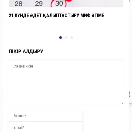
21 КҮНДЕ ӘДЕТ ҚАЛЫПТАСТЫРУ МИФ ӘҢГІМЕ
Ж
С
ПІКІР ҚАЛДЫРУ