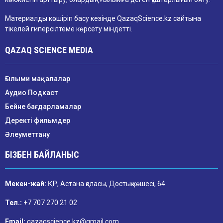
Материалды көшіріп басу кезінде QazaqScience.kz сайтына
тікелей гиперсілтеме көрсету міндетті.
QAZAQ SCIENCE MEDIA
Ғылыми мақалалар
Аудио Подкаст
Бейне бағдарламалар
Деректі фильмдер
Әлеуметтану
БІЗБЕН БАЙЛАНЫС
Мекен-жай:
ҚР, Астана қаласы, Достық көшесі, 64
Тел.:
+7 707 270 21 02
Email:
qazaqscience.kz@gmail.com