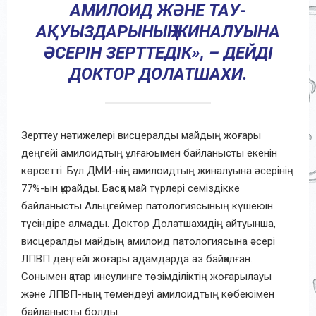
АМИЛОИД ЖӘНЕ ТАУ-
АҚУЫЗДАРЫНЫҢ ЖИНАЛУЫНА
ӘСЕРІН ЗЕРТТЕДІК», – ДЕЙДІ
ДОКТОР ДОЛАТШАХИ.
Зерттеу нәтижелері висцералды майдың жоғары
деңгейі амилоидтың ұлғаюымен байланысты екенін
көрсетті. Бұл ДМИ-нің амилоидтың жиналуына әсерінің
77%-ын құрайды. Басқа май түрлері семіздікке
байланысты Альцгеймер патологиясының күшеюін
түсіндіре алмады. Доктор Долатшахидің айтуынша,
висцералды майдың амилоид патологиясына әсері
ЛПВП деңгейі жоғары адамдарда аз байқалған.
Сонымен қатар инсулинге төзімділіктің жоғарылауы
және ЛПВП-ның төмендеуі амилоидтың көбеюімен
байланысты болды.