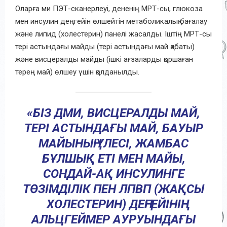
Оларға ми ПЭТ-сканерлеуі, дененің МРТ-сы, глюкоза
мен инсулин деңгейін өлшейтін метаболикалық бағалау
және липид (холестерин) панелі жасалды. Іштің МРТ-сы
тері астындағы майды (тері астындағы май қабаты)
және висцералды майды (ішкі ағзаларды қоршаған
терең май) өлшеу үшін қолданылды.
«БІЗ ДМИ, ВИСЦЕРАЛДЫ МАЙ,
ТЕРІ АСТЫНДАҒЫ МАЙ, БАУЫР
МАЙЫНЫҢ ҮЛЕСІ, ЖАМБАС
БҰЛШЫҚ ЕТІ МЕН МАЙЫ,
СОНДАЙ-АҚ ИНСУЛИНГЕ
ТӨЗІМДІЛІК ПЕН ЛПВП (ЖАҚСЫ
ХОЛЕСТЕРИН) ДЕҢГЕЙІНІҢ
АЛЬЦГЕЙМЕР АУРУЫНДАҒЫ