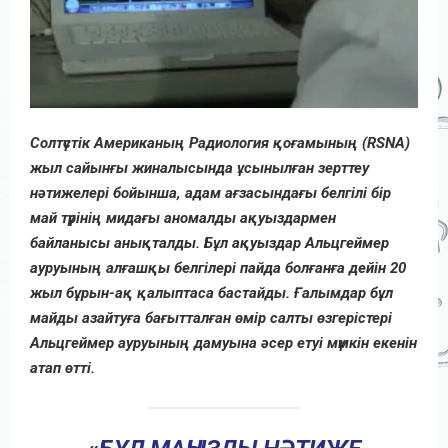
Солтүстік Американың Радиология қоғамының (RSNA)
жыл сайынғы жиналысында ұсынылған зерттеу
нәтижелері бойынша, адам ағзасындағы белгілі бір
май түрінің мидағы аномалды ақуыздармен
байланысы анықталды. Бұл ақуыздар Альцгеймер
ауруының алғашқы белгілері пайда болғанға дейін 20
жыл бұрын-ақ қалыптаса бастайды. Ғалымдар бұл
майды азайтуға бағытталған өмір салты өзгерістері
Альцгеймер ауруының дамуына әсер етуі мүмкін екенін
атап өтті.