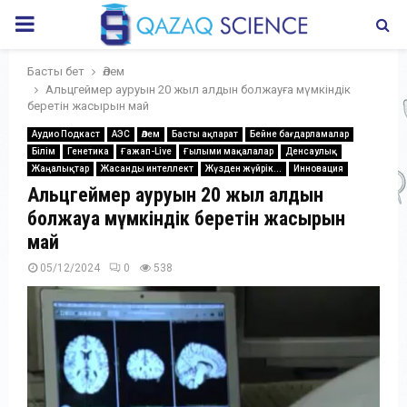
PRIMARY
MENU
Басты бет
Әлем
Альцгеймер ауруын 20 жыл алдын болжауға мүмкіндік
беретін жасырын май
Аудио Подкаст
АЭС
Әлем
Басты ақпарат
Бейне бағдарламалар
Білім
Генетика
Ғажап-Live
Ғылыми мақалалар
Денсаулық
Жаңалықтар
Жасанды интеллект
Жүзден жүйрік...
Инновация
Альцгеймер ауруын 20 жыл алдын
болжауға мүмкіндік беретін жасырын
май
05/12/2024
0
538