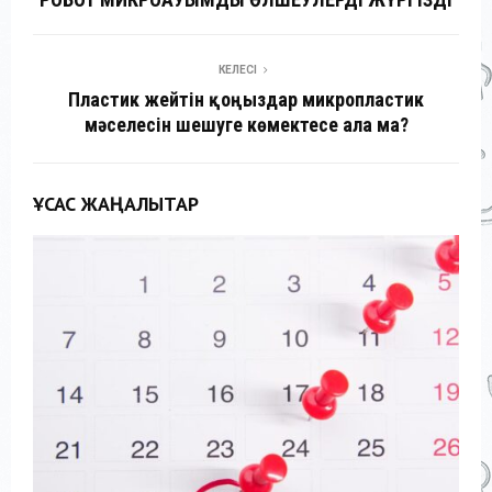
КЕЛЕСІ
Пластик жейтін қоңыздар микропластик
мәселесін шешуге көмектесе ала ма?
ҰҚСАС ЖАҢАЛЫҚТАР