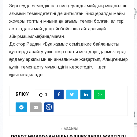
Зерттеуде семіздік пен висцералды майдың мидағы қан
ағымын төмендететіні де айтылған. Висцералды майы
жоғары топтың миына қан ағымы төмен болған, ал тері
астындағы май деңгейі бойынша айтарлықтай
айырмашылық байқалмаған.
Доктор Раджи: «Бұл жұмыс семіздікке байланысты
қауіптерді азайту үшін өмір салты мен дәрі-дәрмектерді
қолдану арқылы ми қан айналымын жақсартып, Альцгеймер
қаупін төмендету мүмкіндігін көрсетеді», – деп
қорытындылады.
БӨЛІСУ
0
АЛДЫҢҒЫ
РОБОТ МИКРОАУҚЫМДЫ ӨЛШЕУЛЕРДІ ЖҮРГІЗДІ