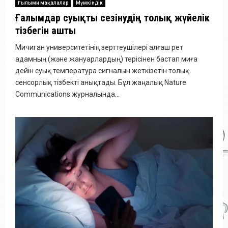
Ғылыми мақалалар
Мүмкіндік
Ғалымдар суықты сезінудің толық жүйелік
тізбегін ашты
Мичиган университетінің зерттеушілері алғаш рет
адамның (және жануарлардың) терісінен бастап миға
дейін суық температура сигналын жеткізетін толық
сенсорлық тізбекті анықтады. Бұл жаңалық Nature
Communications журналында...