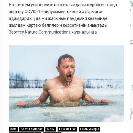
Ноттингем университетінің ғалымдары жүргізген жаңа
зерттеу COVID-19 вирусымен тікелей ауырмаған
адамдардың да ми жасының пандемия кезеңінде
жылдам қартаю белгілерін көрсеткенін анықтады.
Зерттеу Nature Communications журналында...
Әлем
Басты ақпарат
Білім
Ғажап-Live
Ғылым қоры