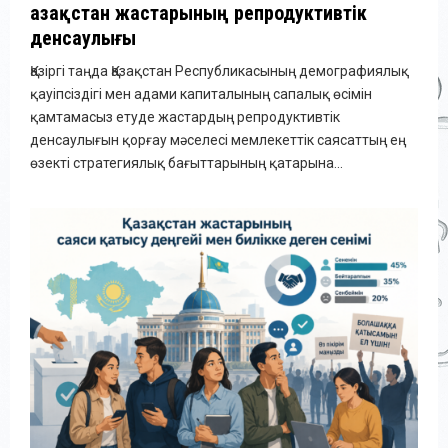
Қазақстан жастарының репродуктивтік
денсаулығы
Қазіргі таңда Қазақстан Республикасының демографиялық
қауіпсіздігі мен адами капиталының сапалық өсімін
қамтамасыз етуде жастардың репродуктивтік
денсаулығын қорғау мәселесі мемлекеттік саясаттың ең
өзекті стратегиялық бағыттарының қатарына...