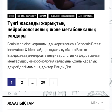
Әлем
Басты ақпарат
Білім
Ғылыми мақалалар
Денсаулық
Түнгі жасанды жарықтың
нейробиологиялық және метаболикалық
салдары
Brain Medicine журналында жарияланған Genomic Press:
Innovators & Ideas айдарындағы сұхбатта Батыс
Вирджиния университетінің неврология кафедрасының
меңгерушісі, нейробиология саласының халықаралық
деңгейдегі маманы, доктор Рэнди Дж....
Posts
1
2
…
29
pagination
ЖАҢАЛЫҚТАР
MENU