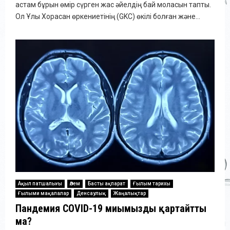
астам бұрын өмір сүрген жас әйелдің бай моласын тапты.
Ол Ұлы Хорасан өркениетінің (GKC) өкілі болған және...
Ақыл патшалығы
Әлем
Басты ақпарат
Ғылым тарихы
Ғылыми мақалалар
Денсаулық
Жаңалықтар
Пандемия COVID-19 миымызды қартайтты
ма?