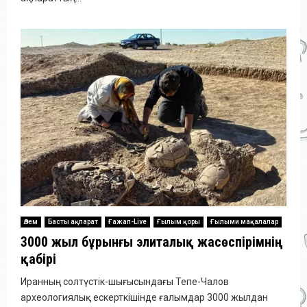
Әлем
Басты ақпарат
Ғажап-Live
Ғылым қоры
Ғылыми мақалалар
3000 жыл бұрынғы элиталық жасөспірімнің
қабірі
Иранның солтүстік-шығысындағы Тепе-Чалов
археологиялық ескерткішінде ғалымдар 3000 жылдан