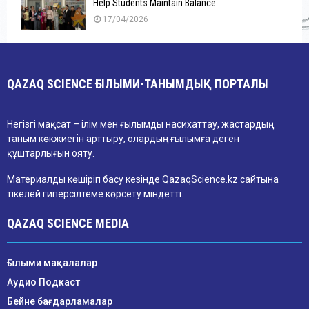
Help Students Maintain Balance
17/04/2026
QAZAQ SCIENCE ҒЫЛЫМИ-ТАНЫМДЫҚ ПОРТАЛЫ
Негізгі мақсат – ілім мен ғылымды насихаттау, жастардың
таным көкжиегін арттыру, олардың ғылымға деген
құштарлығын ояту.
Материалды көшіріп басу кезінде QazaqScience.kz сайтына
тікелей гиперсілтеме көрсету міндетті.
QAZAQ SCIENCE MEDIA
Ғылыми мақалалар
Аудио Подкаст
Бейне бағдарламалар