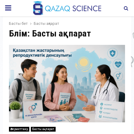
PRIMARY
MENU
Басты бет
Басты ақпарат
Бөлім: Басты ақпарат
Әлеуметтану
Басты ақпарат