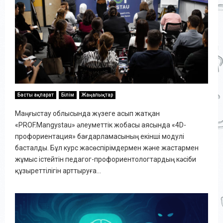
Басты ақпарат
Білім
Жаңалықтар
Маңғыстау облысында жүзеге асып жатқан
«PROF.Mangystau» әлеуметтік жобасы аясында «4D-
профориентация» бағдарламасының екінші модулі
басталды. Бұл курс жасөспірімдермен және жастармен
жұмыс істейтін педагог-профориентологтардың кәсіби
құзыреттілігін арттыруға...