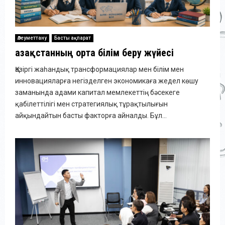
Әлеуметтану
Басты ақпарат
Қазақстанның орта білім беру жүйесі
Қазіргі жаһандық трансформациялар мен білім мен
инновацияларға негізделген экономикаға жедел көшу
заманында адами капитал мемлекеттің бәсекеге
қабілеттілігі мен стратегиялық тұрақтылығын
айқындайтын басты факторға айналды. Бұл...