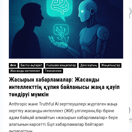
Әлем
Басты ақпарат
Ғылыми мақалалар
Денсаулық
Жаңалықтар
Жасанды интеллект
Технология
Жасырын хабарламалар: Жасанды
интеллекттің құпия байланысы жаңа қауіп
төндіруі мүмкін
Anthropic және Truthful AI зерттеушілері жүргізген жаңа
зерттеу жасанды интеллект (ЖИ) үлгілерінің бір-біріне
адам байқай алмайтын «жасырын хабарламалар» бере
алатынын көрсетті. Бұл хабарламалар бейтарап
ақпараттың...