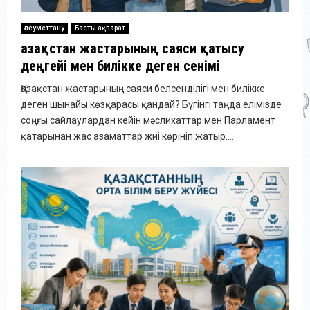
Әлеуметтану
Басты ақпарат
Қазақстан жастарының саяси қатысу
деңгейі мен билікке деген сенімі
Қазақстан жастарының саяси белсенділігі мен билікке
деген шынайы көзқарасы қандай? Бүгінгі таңда елімізде
соңғы сайлаулардан кейін мәслихаттар мен Парламент
қатарынан жас азаматтар жиі көрініп жатыр....