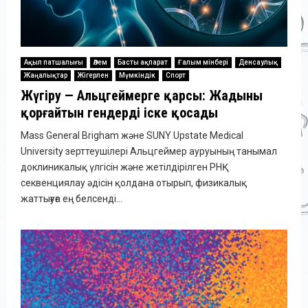
Ақыл патшалығы
Әлем
Басты ақпарат
Ғалым мінбері
Денсаулық
Жаңалықтар
Жігерлен
Мүмкіндік
Спорт
Жүгіру — Альцгеймерге қарсы: Жадыны
қорғайтын гендерді іске қосады
Mass General Brigham және SUNY Upstate Medical
University зерттеушілері Альцгеймер ауруының танымал
доклиникалық үлгісін және жетілдірілген РНҚ
секвенциялау әдісін қолдана отырып, физикалық
жаттығуға ең белсенді...