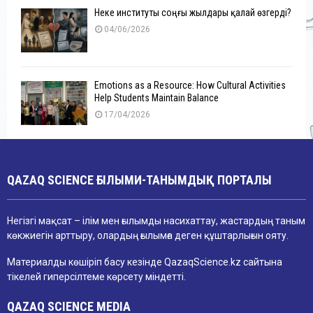
Неке институты соңғы жылдары қалай өзгерді?
04/06/2026
Emotions as a Resource: How Cultural Activities
Help Students Maintain Balance
17/04/2026
QAZAQ SCIENCE ҒЫЛЫМИ-ТАНЫМДЫҚ ПОРТАЛЫ
Негізгі мақсат – ілім мен ғылымды насихаттау, жастардың таным
көкжиегін арттыру, олардың ғылымға деген құштарлығын ояту.
Материалды көшіріп басу кезінде QazaqScience.kz сайтына
тікелей гиперсілтеме көрсету міндетті.
QAZAQ SCIENCE MEDIA