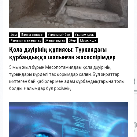
Әлем
Басты ақпарат
Ғалым мінбері
Ғылым қоры
Ғылыми мақалалар
Жаңалықтар
Жер
Мүмкіндік
Қола дәуірінің құпиясы: Түркиядағы
құрбандыққа шалынған жасөспірімдер
5 мың жыл бұрын Месопотамиядағы қола дәуірінің
тұрғындары күрделі тас қорымдар салған. Бұл зираттар
көптеген бай қабірлер мен адам құрбандықтарына толы
болды. Ғалымдар бұл рәсімнің...