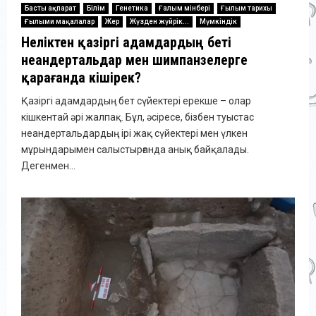
Басты ақпарат
Білім
Генетика
Ғалым мінбері
Ғылым тарихы
Ғылыми мақалалар
Жер
Жүзден жүйрік...
Мүмкіндік
Неліктен қазіргі адамдардың беті
неандертальдар мен шимпанзелерге
қарағанда кішірек?
Қазіргі адамдардың бет сүйектері ерекше – олар
кішкентай әрі жалпақ. Бұл, әсіресе, бізбен туыстас
неандертальдардың ірі жақ сүйектері мен үлкен
мұрындарымен салыстырғанда анық байқалады.
Дегенмен...