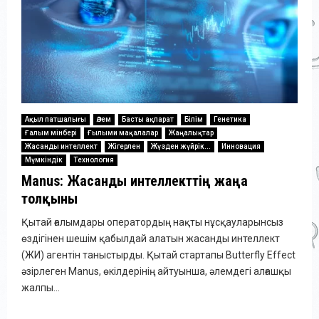
Ақыл патшалығы
Әлем
Басты ақпарат
Білім
Генетика
Ғалым мінбері
Ғылыми мақалалар
Жаңалықтар
Жасанды интеллект
Жігерлен
Жүзден жүйрік...
Инновация
Мүмкіндік
Технология
Manus: Жасанды интеллекттің жаңа
толқыны
Қытай ғалымдары оператордың нақты нұсқауларынсыз
өздігінен шешім қабылдай алатын жасанды интеллект
(ЖИ) агентін таныстырды. Қытай стартапы Butterfly Effect
әзірлеген Manus, өкілдерінің айтуынша, әлемдегі алғашқы
жалпы...