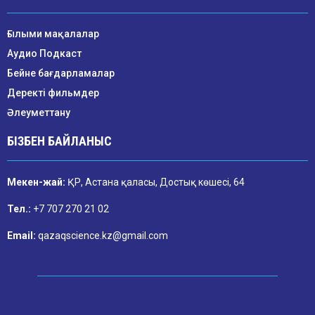
Ғылыми мақалалар
Аудио Подкаст
Бейне бағдарламалар
Деректі фильмдер
Әлеуметтану
БІЗБЕН БАЙЛАНЫС
Мекен-жай:
ҚР, Астана қаласы, Достық көшесі, 64
Тел.:
+7 707 270 21 02
Email:
qazaqscience.kz@gmail.com