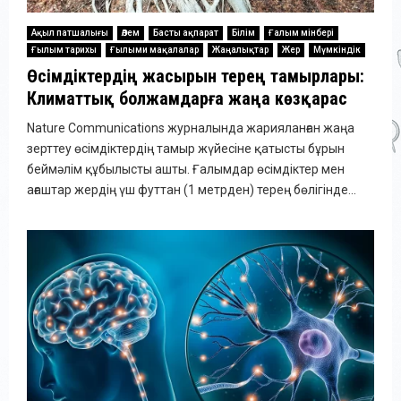
Ақыл патшалығы
Әлем
Басты ақпарат
Білім
Ғалым мінбері
Ғылым тарихы
Ғылыми мақалалар
Жаңалықтар
Жер
Мүмкіндік
Өсімдіктердің жасырын терең тамырлары:
Климаттық болжамдарға жаңа көзқарас
Nature Communications журналында жарияланған жаңа
зерттеу өсімдіктердің тамыр жүйесіне қатысты бұрын
беймәлім құбылысты ашты. Ғалымдар өсімдіктер мен
ағаштар жердің үш футтан (1 метрден) терең бөлігінде...