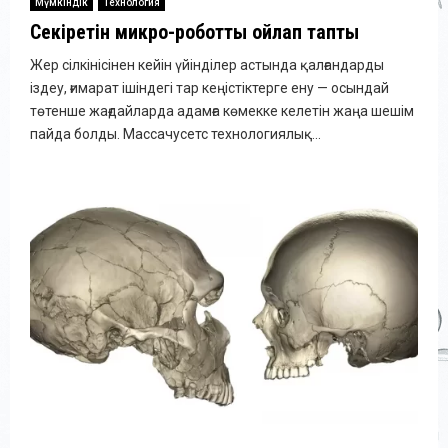
Мүмкіндік
Технология
Секіретін микро-роботты ойлап тапты
Жер сілкінісінен кейін үйінділер астында қалғандарды
іздеу, ғимарат ішіндегі тар кеңістіктерге ену — осындай
төтенше жағдайларда адамға көмекке келетін жаңа шешім
пайда болды. Массачусетс технологиялық...