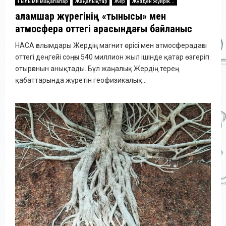
Ғылыми мақалалар
Жаңалықтар
Жер
Жүзден жүйрік...
Ғаламшар жүрегінің «тынысы» мен
атмосфера оттегі арасындағы байланыс
НАСА ғалымдары Жердің магнит өрісі мен атмосферадағы
оттегі деңгейі соңғы 540 миллион жыл ішінде қатар өзгеріп
отырғанын анықтады. Бұл жаңалық Жердің терең
қабаттарында жүретін геофизикалық...