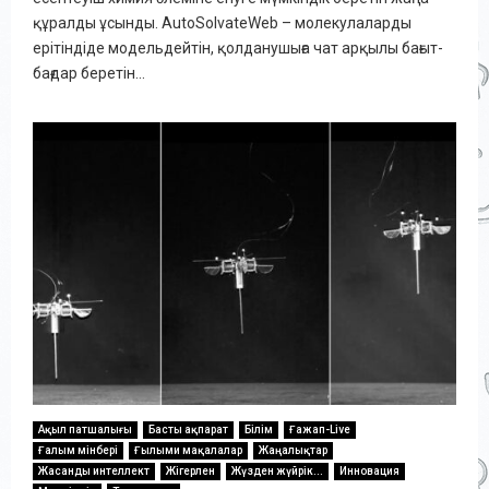
құралды ұсынды. AutoSolvateWeb – молекулаларды
ерітіндіде модельдейтін, қолданушыға чат арқылы бағыт-
бағдар беретін...
Ақыл патшалығы
Басты ақпарат
Білім
Ғажап-Live
Ғалым мінбері
Ғылыми мақалалар
Жаңалықтар
Жасанды интеллект
Жігерлен
Жүзден жүйрік...
Инновация