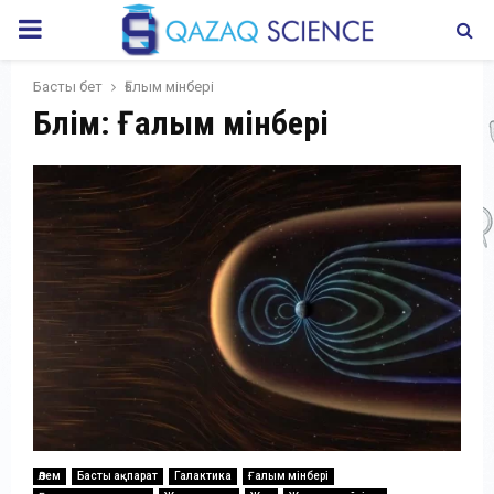
PRIMARY
MENU
Басты бет
Ғалым мінбері
Бөлім: Ғалым мінбері
Әлем
Басты ақпарат
Галактика
Ғалым мінбері