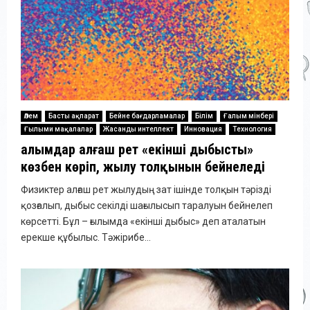
Әлем
Басты ақпарат
Бейне бағдарламалар
Білім
Ғалым мінбері
Ғылыми мақалалар
Жасанды интеллект
Инновация
Технология
Ғалымдар алғаш рет «екінші дыбысты»
көзбен көріп, жылу толқынын бейнеледі
Физиктер алғаш рет жылудың зат ішінде толқын тәрізді
қозғалып, дыбыс секілді шағылысып таралуын бейнелеп
көрсетті. Бұл – ғылымда «екінші дыбыс» деп аталатын
ерекше құбылыс. Тәжірибе...