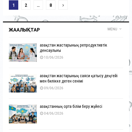
Posts
1
2
…
8
pagination
ЖАҢАЛЫҚТАР
MENU
Қазақстан жастарының репродуктивтік
денсаулығы
10/06/2026
Қазақстан жастарының саяси қатысу деңгейі
мен билікке деген сенімі
09/06/2026
Қазақстанның орта білім беру жүйесі
04/06/2026