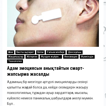
Әлем
Басты ақпарат
Білім
Ғалым мінбері
Денсаулық
Жаңалықтар
Жігерлен
Жүзден жүйрік...
Инновация
Мүмкіндік
Технология
Адам эмоциясын анықтайтын смарт-
жапсырма жасалды
Адамның бір мезгілде әртүрлі эмоцияларды сезінуі
қалыпты жағдай болса да, кейде сезімдерін жасыру
психологиялық тұрғыдан ауыр зардаптарға, мысалы,
күйзеліс немесе паникалық шабуылдарға әкелуі мүмкін.
Бұл...