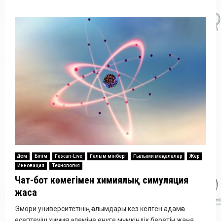
Әлем
Білім
Ғажап-Live
Ғалым мінбері
Ғылыми мақалалар
Жер
Инновация
Технология
Чат-бот көмегімен химиялық симуляция
жаса
Эмори университетінің ғалымдары кез келген адамға
есептеуіш химия әлеміне енуге мүмкіндік беретін жаңа