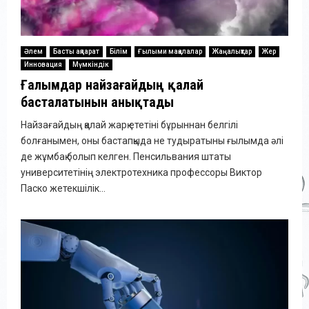
Әлем
Басты ақпарат
Білім
Ғылыми мақалалар
Жаңалықтар
Жер
Инновация
Мүмкіндік
Ғалымдар найзағайдың қалай
басталатынын анықтады
Найзағайдың қалай жарқ ететіні бұрыннан белгілі
болғанымен, оны бастапқыда не тудыратыны ғылымда әлі
де жұмбақ болып келген. Пенсильвания штаты
университетінің электротехника профессоры Виктор
Паско жетекшілік...