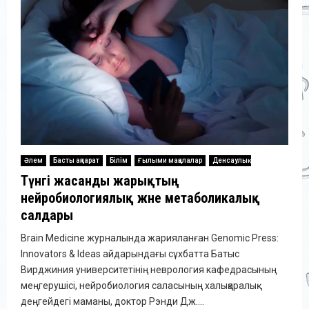
Әлем
Басты ақпарат
Білім
Ғылыми мақалалар
Денсаулық
Түнгі жасанды жарықтың
нейробиологиялық және метаболикалық
салдары
Brain Medicine журналында жарияланған Genomic Press:
Innovators & Ideas айдарындағы сұхбатта Батыс
Вирджиния университетінің неврология кафедрасының
меңгерушісі, нейробиология саласының халықаралық
деңгейдегі маманы, доктор Рэнди Дж....