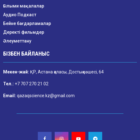
Ғылыми мақалалар
Аудио Подкаст
Бейне бағдарламалар
Деректі фильмдер
Әлеуметтану
БІЗБЕН БАЙЛАНЫС
Мекен-жай:
ҚР, Астана қаласы, Достық көшесі, 64
Тел.:
+7 707 270 21 02
Email:
qazaqscience.kz@gmail.com