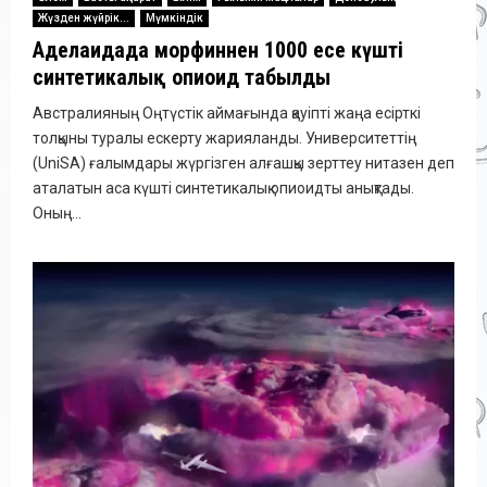
Жүзден жүйрік...
Мүмкіндік
Аделаидада морфиннен 1000 есе күшті
синтетикалық опиоид табылды
Австралияның Оңтүстік аймағында қауіпті жаңа есірткі
толқыны туралы ескерту жарияланды. Университеттің
(UniSA) ғалымдары жүргізген алғашқы зерттеу нитазен деп
аталатын аса күшті синтетикалық опиоидты анықтады.
Оның...