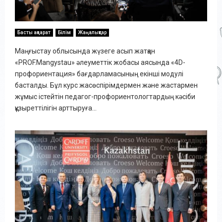
Басты ақпарат
Білім
Жаңалықтар
Маңғыстау облысында жүзеге асып жатқан
«PROF.Mangystau» әлеуметтік жобасы аясында «4D-
профориентация» бағдарламасының екінші модулі
басталды. Бұл курс жасөспірімдермен және жастармен
жұмыс істейтін педагог-профориентологтардың кәсіби
құзыреттілігін арттыруға...