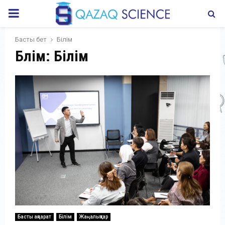
PRIMARY
MENU
Басты бет
Білім
Бөлім: Білім
Басты ақпарат
Білім
Жаңалықтар