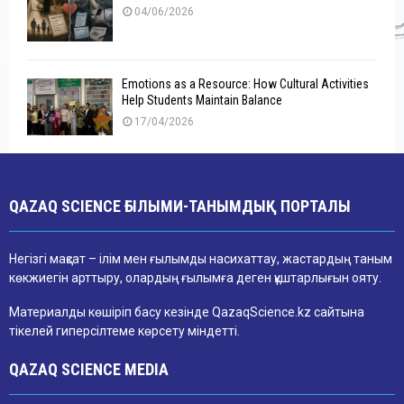
04/06/2026
Emotions as a Resource: How Cultural Activities
Help Students Maintain Balance
17/04/2026
QAZAQ SCIENCE ҒЫЛЫМИ-ТАНЫМДЫҚ ПОРТАЛЫ
Негізгі мақсат – ілім мен ғылымды насихаттау, жастардың таным
көкжиегін арттыру, олардың ғылымға деген құштарлығын ояту.
Материалды көшіріп басу кезінде QazaqScience.kz сайтына
тікелей гиперсілтеме көрсету міндетті.
QAZAQ SCIENCE MEDIA