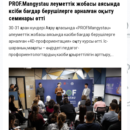
PROF.Mangystau әлеуметтік жобасы аясында
кәсіби бағдар берушілерге арналған оқыту
семинары өтті
30-31 қазан күндері Ақтау қаласында «PROF.Mangystau»
әлеуметтік жобасы аясында кәсіби бағдар берушілерге
арналған «4D-профориентация» оқыту курсы өтті. Іс-
шараның мақсаты – өңірдегі педагог-
профориентологтардың кәсіби құзыреттілігін арттыру,...