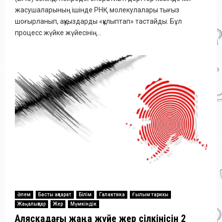
жасушаларының ішінде РНҚ молекулалары тығыз
шоғырланып, ақуыздарды «құлыптап» тастайды. Бұл
процесс жүйке жүйесінің...
Әлем
Басты ақпарат
Білім
Галактика
Ғылым тарихы
Жаңалықтар
Жер
Мүмкіндік
Аляскадағы жаңа жүйе жер сілкінісін 2