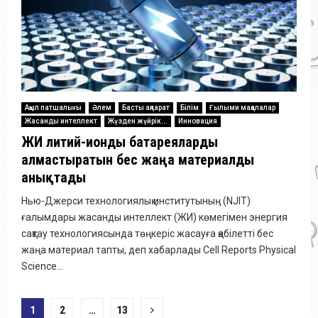
Ақыл патшалығы
Әлем
Басты ақпарат
Білім
Ғылыми мақалалар
Жасанды интеллект
Жүзден жүйрік...
Инновация
ЖИ литий-ионды батареяларды
алмастыратын бес жаңа материалды
анықтады
Нью-Джерси технологиялық институтының (NJIT)
ғалымдары жасанды интеллект (ЖИ) көмегімен энергия
сақтау технологиясында төңкеріс жасауға қабілетті бес
жаңа материал тапты, деп хабарлады Cell Reports Physical
Science...
Posts
1
2
…
13