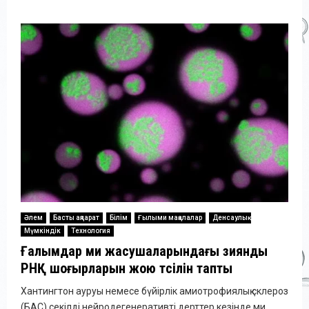
Әлем
Басты ақпарат
Білім
Ғылыми мақалалар
Денсаулық
Мүмкіндік
Технология
Ғалымдар ми жасушаларындағы зиянды
РНҚ шоғырларын жою тәсілін тапты
Хантингтон ауруы немесе бүйірлік амиотрофиялық склероз
(БАС) секілді нейродегенеративті дерттер кезінде ми