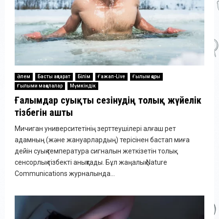
Әлем
Басты ақпарат
Білім
Ғажап-Live
Ғылым қоры
Ғылыми мақалалар
Мүмкіндік
Ғалымдар суықты сезінудің толық жүйелік
тізбегін ашты
Мичиган университетінің зерттеушілері алғаш рет
адамның (және жануарлардың) терісінен бастап миға
дейін суық температура сигналын жеткізетін толық
сенсорлық тізбекті анықтады. Бұл жаңалық Nature
Communications журналында...