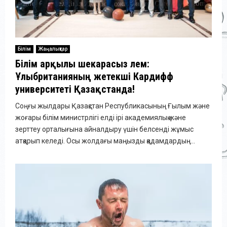
Білім
Жаңалықтар
Білім арқылы шекарасыз әлем:
Ұлыбританияның жетекші Кардифф
университеті Қазақстанда!
Соңғы жылдары Қазақстан Республикасының Ғылым және
жоғары білім министрлігі елді ірі академиялық және
зерттеу орталығына айналдыру үшін белсенді жұмыс
атқарып келеді. Осы жолдағы маңызды қадамдардың...