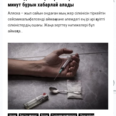
минут бұрын хабарлай алады
Аляска – жыл сайын ондаған мың жер сілкінісін тіркейтін
сейсмикалық белсенді аймақ және әлемдегі ең ірі әрі қауіпті
сілкіністердің ошағы. Жаңа зерттеу нәтижелері бұл
аймақта...
Әлем
Басты ақпарат
Білім
Ғылыми мақалалар
Денсаулық