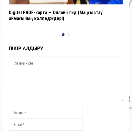
Digital PROF-карта — Онлайн‑гид (Маңғыстау
D
аймағының колледждері)
ПІКІР ҚАЛДЫРУ