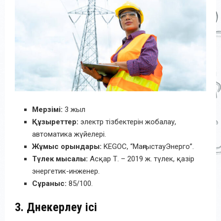
Мерзімі:
3 жыл
Құзыреттер:
электр тізбектерін жобалау,
автоматика жүйелері.
Жұмыс орындары:
KEGOC, “МаңғыстауЭнерго”.
Түлек мысалы:
Асқар Т. – 2019 ж. түлек, қазір
энергетик-инженер.
Сұраныс:
85/100.
3. Дәнекерлеу ісі