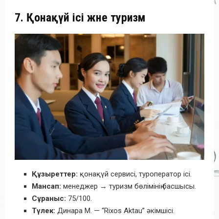
7. Қонақүй ісі және туризм
Құзыреттер:
қонақүй сервисі, туроператор ісі.
Мансап:
менеджер → туризм бөлімінің басшысы.
Сұраныс:
75/100.
Түлек:
Динара М. — “Rixos Aktau” әкімшісі.