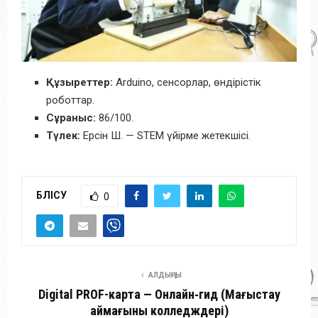
Құзыреттер:
Arduino, сенсорлар, өндірістік
роботтар.
Сұраныс:
86/100.
Түлек:
Ерсін Ш. — STEM үйірме жетекшісі.
БӨЛІСУ
0
АЛДЫҢҒЫ
Digital PROF-карта — Онлайн‑гид (Маңғыстау
аймағының колледждері)