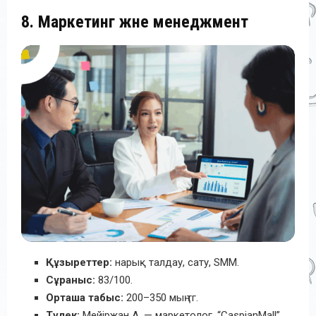
8. Маркетинг және менеджмент
Құзыреттер:
нарық талдау, сату, SMM.
Сұраныс:
83/100.
Орташа табыс:
200–350 мың тг.
Түлек:
Мейіржан А. — маркетолог, “CaspianMall”.