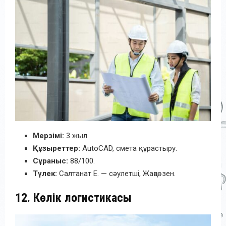
Мерзімі:
3 жыл.
Құзыреттер:
AutoCAD, смета құрастыру.
Сұраныс:
88/100.
Түлек:
Салтанат Е. — сәулетші, Жаңаөзен.
12. Көлік логистикасы