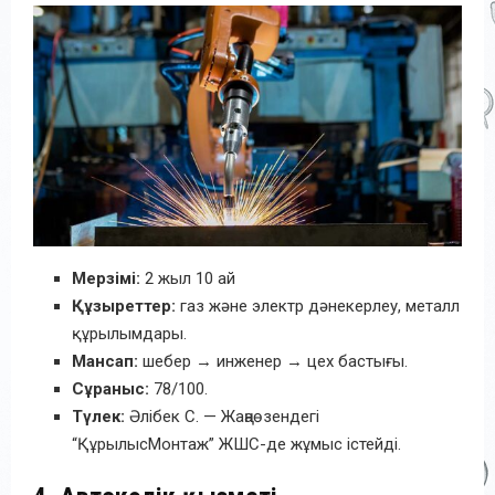
Мерзімі:
2 жыл 10 ай
Құзыреттер:
газ және электр дәнекерлеу, металл
құрылымдары.
Мансап:
шебер → инженер → цех бастығы.
Сұраныс:
78/100.
Түлек:
Әлібек С. — Жаңаөзендегі
“ҚұрылысМонтаж” ЖШС-де жұмыс істейді.