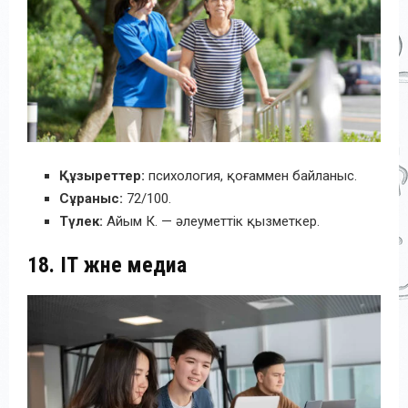
Құзыреттер:
психология, қоғаммен байланыс.
Сұраныс:
72/100.
Түлек:
Айым К. — әлеуметтік қызметкер.
18. ІТ және медиа