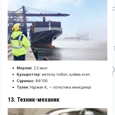
Мерзімі:
2,5 жыл.
Құзыреттер:
жеткізу тізбегі, қойма есеп.
Сұраныс:
84/100.
Түлек:
Нұржан Қ. — логистика менеджері.
13. Техник-механик