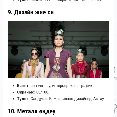
9. Дизайн және сән
Бағыт:
сән үлгілеу, интерьер және графика.
Сұраныс:
68/100.
Түлек:
Сандуғаш Б. — фриланс дизайнер, Ақтау.
10. Металл өңдеу