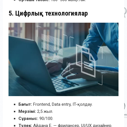
5. Цифрлық технологиялар
Бағыт:
Frontend, Data entry, IT-қолдау.
Мерзімі:
2,5 жыл.
Сұраныс:
90/100.
Түлек:
Айдана Е. — фрилансер, UI/UX дизайнер.