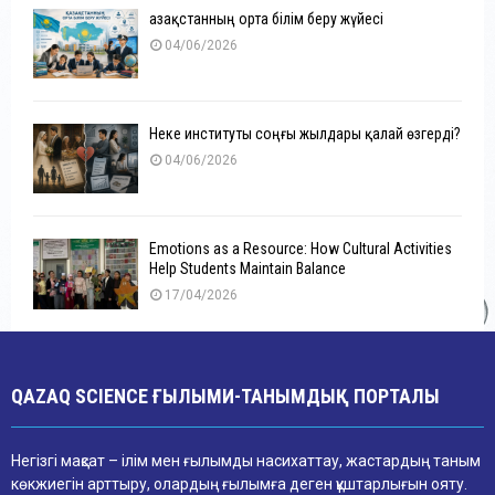
Қазақстанның орта білім беру жүйесі
04/06/2026
Неке институты соңғы жылдары қалай өзгерді?
04/06/2026
Emotions as a Resource: How Cultural Activities
Help Students Maintain Balance
17/04/2026
QAZAQ SCIENCE ҒЫЛЫМИ-ТАНЫМДЫҚ ПОРТАЛЫ
Негізгі мақсат – ілім мен ғылымды насихаттау, жастардың таным
көкжиегін арттыру, олардың ғылымға деген құштарлығын ояту.