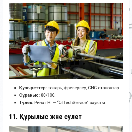
Құзыреттер:
токарь, фрезерлеу, CNC станоктар.
Сұраныс:
80/100.
Түлек:
Ринат Н. — “OilTechService” зауыты.
11. Құрылыс және сәулет