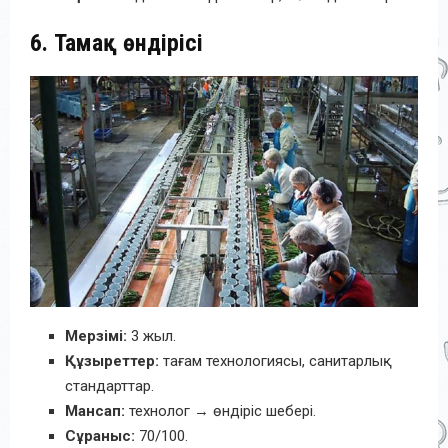
6. Тамақ өндірісі
Мерзімі:
3 жыл.
Құзыреттер:
тағам технологиясы, санитарлық
стандарттар.
Мансап:
технолог → өндіріс шебері.
Сұраныс:
70/100.