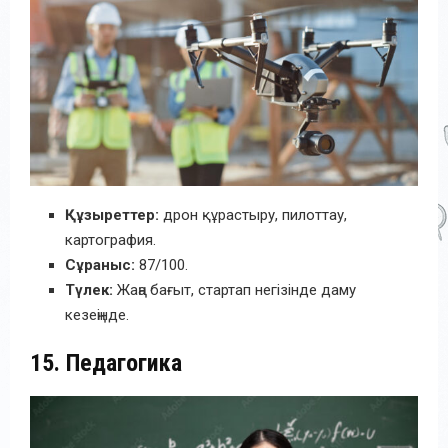
Құзыреттер:
дрон құрастыру, пилоттау,
картография.
Сұраныс:
87/100.
Түлек:
Жаңа бағыт, стартап негізінде даму
кезеңінде.
15. Педагогика