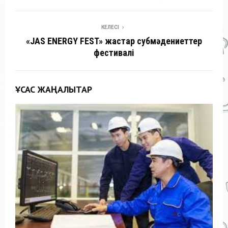
КЕЛЕСІ
«JAS ENERGY FEST» жастар субмәдениеттер
фестивалі
ҰҚСАС ЖАҢАЛЫҚТАР