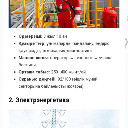
Оқу мерзімі:
3 жыл 10 ай
Құзыреттер:
ұңғымаларды пайдалану, өндіріс
қауіпсіздігі, техникалық диагностика.
Мансап жолы:
оператор → технолог → учаске
бастығы.
Орташа табыс:
250–400 мың тг/ай.
Сұраныс деңгейі:
92/100 (өңірлік мұнай
секторына байланысты жоғары).
2. Электрэнергетика