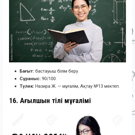
Бағыт:
бастауыш білім беру.
Сұраныс:
90/100.
Түлек:
Назира Ж. — мұғалім, Ақтау №13 мектеп.
16. Ағылшын тілі мұғалімі