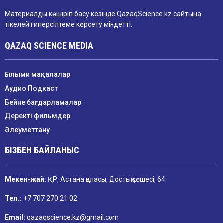
Материалды көшіріп басу кезінде QazaqScience.kz сайтына
тікелей гиперсілтеме көрсету міндетті.
QAZAQ SCIENCE MEDIA
Ғылыми мақалалар
Аудио Подкаст
Бейне бағдарламалар
Деректі фильмдер
Әлеуметтану
БІЗБЕН БАЙЛАНЫС
Мекен-жай:
ҚР, Астана қаласы, Достық көшесі, 64
Тел.:
+7 707 270 21 02
Email:
qazaqscience.kz@gmail.com