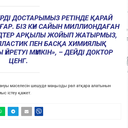
ТЕРДІ ДОСТАРЫМЫЗ РЕТІНДЕ ҚАРАЙ
АР. БІЗ КҮН САЙЫН МИЛЛИОНДАҒАН
ИДТЕР АРҚЫЛЫ ЖОЙЫП ЖАТЫРМЫЗ,
ПЛАСТИК ПЕН БАСҚА ХИМИЯЛЫҚ
ЙРЕТУІ МҮМКІН», – ДЕЙДІ ДОКТОР
ЦЕНГ.
стануы мәселесін шешуде маңызды рөл атқара алатынын
мыс істеу қажет.