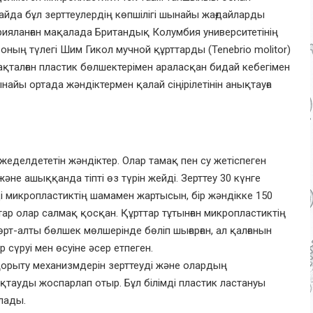
Алайда бұл зерттеулердің көпшілігі шынайы жағдайларды
арияланған мақалада Британдық Колумбия университетінің
ның түлегі Шим Гикол мучной құрттарды (Tenebrio molitor)
тақталған пластик бөлшектерімен араласқан бидай кебегімен
найы ортада жәндіктермен қалай сіңірілетінін анықтауға
 жеделдететін жәндіктер. Олар тамақ пен су жетіспеген
және ашыққанда тіпті өз түрін жейді. Зерттеу 30 күнге
і микропластиктің шамамен жартысын, бір жәндікке 150
ар олар салмақ қосқан. Құрттар тұтынған микропластиктің
өрт-алты бөлшек мөлшерінде бөліп шығарған, ал қалғанын
р сүруі мен өсуіне әсер етпеген.
орыту механизмдерін зерттеуді және олардың
тауды жоспарлап отыр. Бұл білімді пластик ластануы
лады.