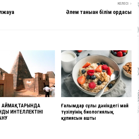
КЕЛЕСІ
лжауға
Әлем таныған білім ордасы
С АЙМАҚТАРЫНДА
Ғалымдар сұлы дәніндегі май
ДЫ ИНТЕЛЛЕКТІНІ
түзілуінің биологиялық
АНУ
құпиясын ашты