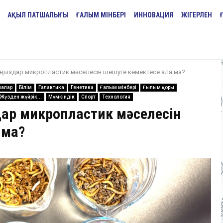
АҚЫЛ ПАТШАЛЫҒЫ
ҒАЛЫМ МІНБЕРІ
ИННОВАЦИЯ
ЖІГЕРЛЕН
қоңыздар микропластик мәселесін шешуге көмектесе ала ма?
малар
Білім
Галактика
Генетика
Ғалым мінбері
Ғылым қоры
Жүзден жүйрік...
Мүмкіндік
Спорт
Технология
дар микропластик мәселесін
 ма?