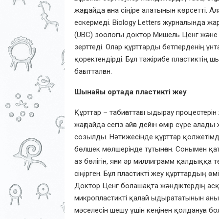
жағдайда ғана сіңіре алатынын көрсетті. 
ескермеді. Biology Letters журналында ж
(UBC) зоологы доктор Мишель Ценг және о
зерттеді. Олар құрттарды бетперденің ұн
қоректендірді. Бұл тәжірибе пластиктің шы
бағытталған.
Шынайы ортада пластикті жеу
Құрттар – табиғаттағы ыдырау процестерін
жағдайда сегіз айға дейін өмір сүре алады 
созылды. Нәтижесінде құрттар қолжетімд
бөлшек мөлшерінде тұтынған. Сонымен қат
аз бөлігін, яғни әр миллиграмм қалдыққа т
сіңірген. Бұл пластикті жеу құрттардың өмі
Доктор Ценг болашақта жәндіктердің асқ
микропластикті қалай ыдырататынын анық
мәселесін шешу үшін кеңінен қолдануға бо