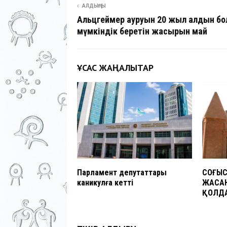
АЛДЫҢҒЫ
Альцгеймер ауруын 20 жыл алдын бо
мүмкіндік беретін жасырын май
ҰҚСАС ЖАҢАЛЫҚТАР
Парламент депутаттары
СОҒЫ
каникулға кетті
ЖАСАН
ҚОЛД