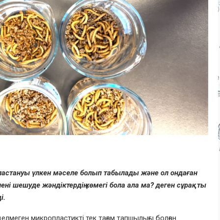
ң ластануы үлкен мәселе болып табылады және ол ондаған
ні шешуде жәндіктердің көмегі бола ала ма? деген сұрақты
і.
делмеген микропластикті тек тағам тапшылығы болған