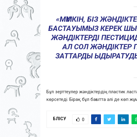
«МҮМКІН, БІЗ ЖӘНДІК
БАСТАУЫМЫЗ КЕРЕК ШЫҒ
ЖӘНДІКТЕРДІ ПЕСТИЦ
АЛ СОЛ ЖӘНДІКТЕР 
ЗАТТАРДЫ ЫДЫРАТУДЫ Ү
Бұл зерттеулер жәндіктердің пластик ла
көрсетеді. Бірақ бұл бағытта әлі де көп жұ
БӨЛІСУ
0