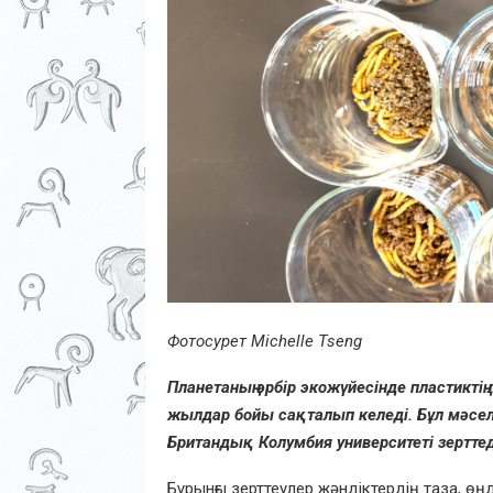
Фотосурет Michelle Tseng
Планетаның әрбір экожүйесінде пластикті
жылдар бойы сақталып келеді. Бұл мәселе
Британдық Колумбия университеті зерттед
Бұрынғы зерттеулер жәндіктердің таза, өң