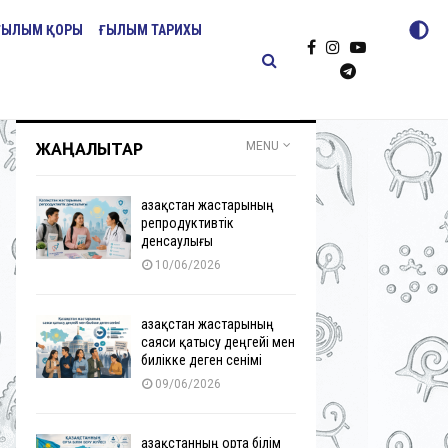
ҒЫЛЫМ ҚОРЫ
ҒЫЛЫМ ТАРИХЫ
ЖАҢАЛЫҚТАР
MENU
Қазақстан жастарының
репродуктивтік
денсаулығы
10/06/2026
Қазақстан жастарының
саяси қатысу деңгейі мен
билікке деген сенімі
09/06/2026
Қазақстанның орта білім