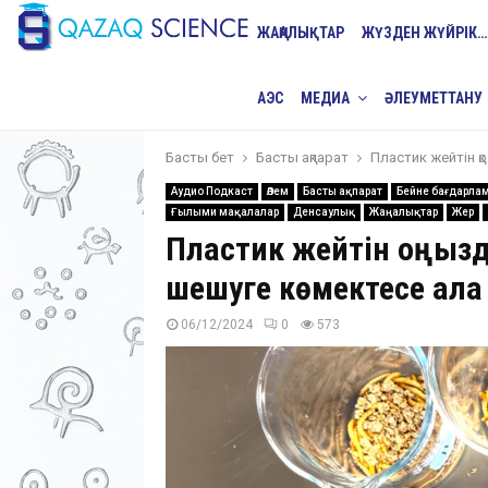
ЖАҢАЛЫҚТАР
ЖҮЗДЕН ЖҮЙРІК…
АЭС
МЕДИА
ӘЛЕУМЕТТАНУ
Басты бет
Басты ақпарат
Пластик жейтін 
Аудио Подкаст
Әлем
Басты ақпарат
Бейне бағдарла
Ғылыми мақалалар
Денсаулық
Жаңалықтар
Жер
Пластик жейтін қоңыз
шешуге көмектесе ала
06/12/2024
0
573