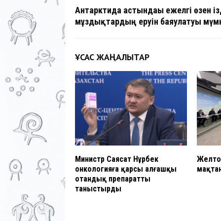
Антарктида астындағы ежелгі өзен із
мұздықтардың еруін баяулатуы мүм
ҰҚСАС ЖАҢАЛЫҚТАР
Министр Саясат Нұрбек
Желто
онкологияға қарсы алғашқы
мақта
отандық препаратты
таныстырды