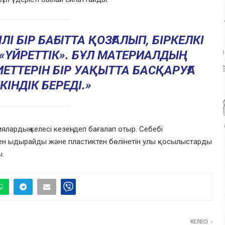
І БІР БАҒЫТТА ҚОЗҒАЛЫП, БІРКЕЛКІ
«ҮЙРЕТТІК». БҰЛ МАТЕРИАЛДЫҢ
ТТЕРІН БІР УАҚЫТТА БАСҚАРУҒА
ІНДІК БЕРЕДІ.»
ардың келесі кезеңі деп бағалап отыр. Себебі
н ыдырайды және пластиктен бөлінетін улы қосылыстарды
ы.
КЕЛЕСІ