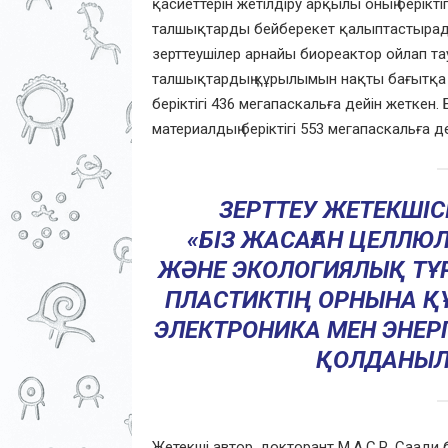
қасиеттерін жетілдіру арқылы оның берікт
талшықтарды бейберекет қалыптастырады,
зерттеушілер арнайы биореактор ойлап та
талшықтардың құрылымын нақты бағытқа б
беріктігі 436 мегапаскальға дейін жеткен
материалдың беріктігі 553 мегапаскальға де
ЗЕРТТЕУ ЖЕТЕКШІС
«БІЗ ЖАСАҒАН ЦЕЛЛЮ
ЖӘНЕ ЭКОЛОГИЯЛЫҚ ТҰР
ПЛАСТИКТІҢ ОРНЫНА ҚҰ
ЭЛЕКТРОНИКА МЕН ЭНЕР
ҚОЛДАНЫЛУ
Жетекші автор, докторант М.А.С.Р. Саади 