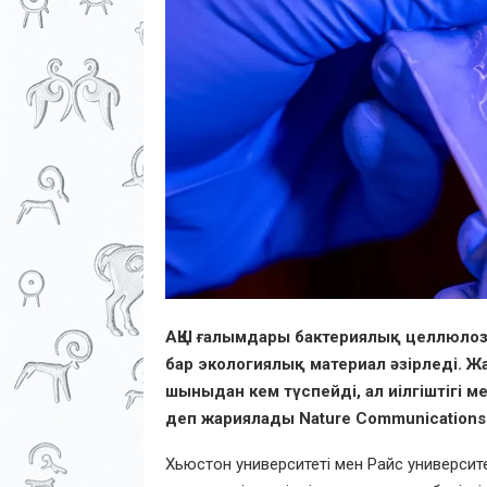
АҚШ ғалымдары бактериялық целлюлозад
бар экологиялық материал әзірледі. Ж
шыныдан кем түспейді, ал иілгіштігі м
деп жариялады Nature Communications
Хьюстон университеті мен Райс университ