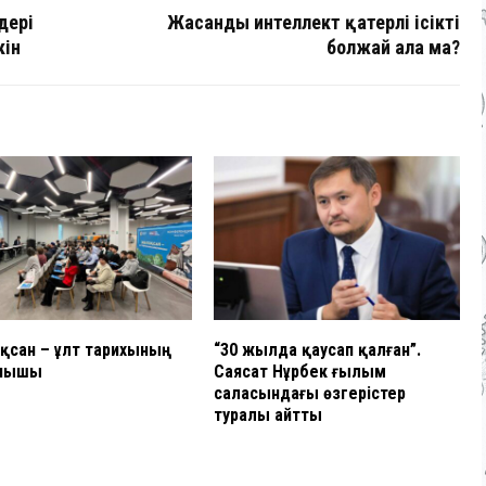
дері
Жасанды интеллект қатерлі ісікті
кін
болжай ала ма?
қсан – ұлт тарихының
“30 жылда қаусап қалған”.
нышы
Саясат Нұрбек ғылым
саласындағы өзгерістер
туралы айтты