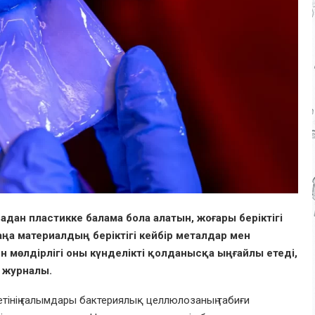
ан пластикке балама бола алатын, жоғары беріктігі
аңа материалдың беріктігі кейбір металдар мен
ен мөлдірлігі оны күнделікті қолданысқа ыңғайлы етеді,
 журналы.
етінің ғалымдары бактериялық целлюлозаның табиғи