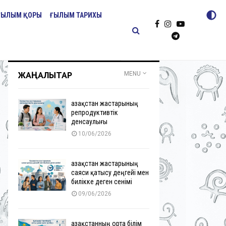
ҒЫЛЫМ ҚОРЫ
ҒЫЛЫМ ТАРИХЫ
ЖАҢАЛЫҚТАР
MENU
Қазақстан жастарының
репродуктивтік
денсаулығы
10/06/2026
Қазақстан жастарының
саяси қатысу деңгейі мен
билікке деген сенімі
09/06/2026
Қазақстанның орта білім