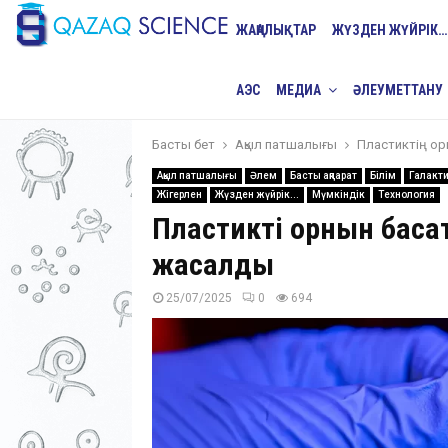
ЖАҢАЛЫҚТАР
ЖҮЗДЕН ЖҮЙРІК…
АЭС
МЕДИА
ӘЛЕУМЕТТАНУ
Басты бет
Ақыл патшалығы
Пластиктің о
Ақыл патшалығы
Әлем
Басты ақпарат
Білім
Галакт
Жігерлен
Жүзден жүйрік...
Мүмкіндік
Технология
Пластиктің орнын баса
жасалды
25/07/2025
0
694