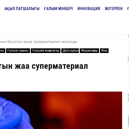
АҚЫЛ ПАТШАЛЫҒЫ
ҒАЛЫМ МІНБЕРІ
ИННОВАЦИЯ
ЖІГЕРЛЕН
рнын басатын жаңа суперматериал жасалды
ика
Ғылым тарихы
Ғылыми мақалалар
Денсаулық
Жаңалықтар
Жер
тын жаңа суперматериал