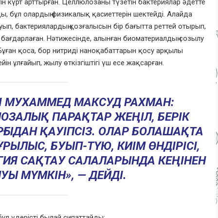
ігін күрт арттырған. Целлюлозаны түзетін бактериялар әдетте
 бұл олардың физикалық қасиеттерін шектейді. Алайда
уып, бактериялардың қозғалысын бір бағытта реттей отырып,
ағдарлаған. Нәтижесінде, алынған биоматериалдың созылу
. Бұған қоса, бор нитриді наноқабаттарын қосу арқылы
йін ұлғайып, жылу өткізгіштігі үш есе жақсарған.
І МУХАММЕД МАКСУД РАХМАН:
ЛОЗАЛЫҚ ПАРАҚТАР ЖЕҢІЛ, БЕРІК
ҒЫДАН ҚАУІПСІЗ. ОЛАР БОЛАШАҚТА
РЫЛЫС, БУЫП-ТҮЮ, КИІМ ӨНДІРІСІ,
ГИЯ САҚТАУ САЛАЛАРЫНДА КЕҢІНЕН
Ы МҮМКІН», — ДЕЙДІ.
бұл үдерісті былай сипаттайды: