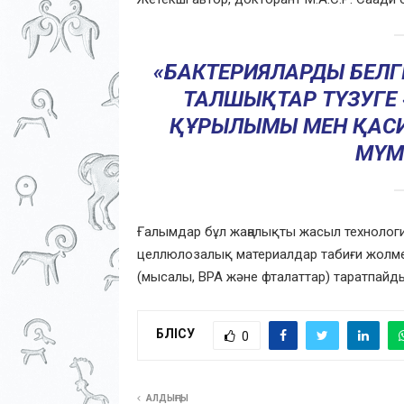
«БАКТЕРИЯЛАРДЫ БЕЛГІЛ
ТАЛШЫҚТАР ТҮЗУГЕ 
ҚҰРЫЛЫМЫ МЕН ҚАСИЕ
МҮМК
Ғалымдар бұл жаңалықты жасыл технологиял
целлюлозалық материалдар табиғи жолме
(мысалы, BPA және фталаттар) таратпайд
БӨЛІСУ
0
АЛДЫҢҒЫ