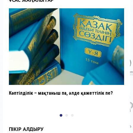
Көптілділік – мақтаныш па, әлде қажеттілік пе?
П
ПІКІР ҚАЛДЫРУ