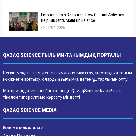
Emotions as a Resource: How Cultural Activities
Help Students Maintain Balance
17/04/2026
QAZAQ SCIENCE ҒЫЛЫМИ-ТАНЫМДЫҚ ПОРТАЛЫ
Негізгі мақсат – ілім мен ғылымды насихаттау, жастардың таным
көкжиегін арттыру, олардың ғылымға деген құштарлығын ояту.
Материалды көшіріп басу кезінде QazaqScience.kz сайтына
тікелей гиперсілтеме көрсету міндетті.
QAZAQ SCIENCE MEDIA
Ғылыми мақалалар