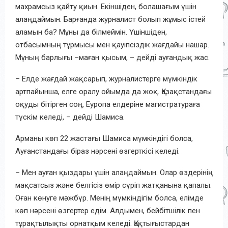
махрамсыз қайту қиын. Екіншіден, болашағым үшін
алаңдаймын. Барғанда журналист болып жұмыс істей
аламын ба? Мұны да білмеймін. Үшіншіден,
отбасымның тұрмысы мен қауіпсіздік жағдайы нашар.
Мұның барлығы –маған қысым, – дейді ауғандық жас.
– Елде жағдай жақсарып, журналистерге мүмкіндік
артпайынша, елге оралу ойымда да жоқ. Қазақстандағы
оқуды бітірген соң, Еуропа елдеріне магистратураға
түскім келеді, – дейді Шамиса.
Арманы көп 22 жастағы Шамиса мүмкіндігі болса,
Ауғанстандағы біраз нәрсені өзгерткісі келеді.
– Мен ауған қыздары үшін алаңдаймын. Олар өздерінің
мақсатсыз және белгісіз өмір сүріп жатқанына қапалы.
Оған көнуге мәжбүр. Менің мүмкіндігім болса, елімде
көп нәрсені өзгертер едім. Алдымен, бейбітшілік пен
тұрақтылықты орнатқым келеді. Қақтығыстардан