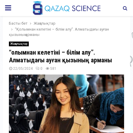
PRIMARY
MENU
Басты бет
Жаңалықтар
“Қолымнан келетіні – білім алу”. Алматыдағы ауған
қызының арманы
Жаңалықтар
“Қолымнан келетіні – білім алу”.
Алматыдағы ауған қызының арманы
22/05/2024
0
581