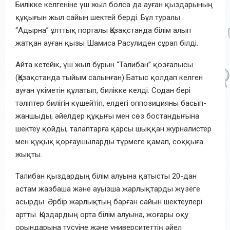
Билікке келгеніне үш жыл болса да ауған қыздарының
құқығын жыл сайын шектей берді. Бұл туралы
“Адырна” ұлттық порталы Қазақстанда білім алып
жатқан ауған қызы Шамиса Расулиден сұрап білді.
Айта кетейік, үш жыл бұрын “Талибан” қозғалысы
(Қазақстанда тыйым салынған) Батыс қолдап келген
ауған үкіметін құлатып, билікке келді. Содан бері
тәліптер билігін күшейтіп, елдегі оппозицияны басып-
жаншыды, әйелдер құқығы мен сөз бостандығына
шектеу қойды, талаптарға қарсы шыққан журналистер
мен құқық қорғаушыларды түрмеге қамап, соққыға
жықты.
Талибан қыздардың білім алуына қатысты 20-дан
астам жазбаша және ауызша жарлықтарды жүзеге
асырды. Әрбір жарлықтың барған сайын шектеулері
артты. Қыздардың орта білім алуына, жоғары оқу
орындарына түсуіне және университеттің әйел