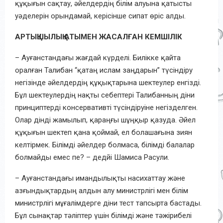
құқығын сақтау, әйелдердің білім алуына қатысты
уәделерін орындамай, керісінше сипат өріс алды.
АРТЫҚШЫЛЫҚ АТЫМЕН ЖАСАЛҒАН КЕМШІЛІК
– Ауғанстандағы жағдай күрделі. Билікке қайта
оралған Талибан “қатаң ислам заңдарын” түсіндіру
негізінде әйелдердің құқықтарына шектеулер енгізді.
Бұл шектеулердің нақты себептері Талибанның діни
принциптерді консервативті түсіндіруіне негізделген.
Олар дінді жамылып, қараңғы шұңқыр қазуда. Әйел
құқығын шектеп қана қоймай, ел болашағына зиян
келтірмек. Білімді әйелдер болмаса, білімді балалар
болмайды емес пе? – дедйі Шамиса Расули.
– Ауғанстандағы имандылықты насихаттау және
азғындықтардың алдын алу министрлігі мен білім
министрлігі мұғалімдерге діни тест тапсырта бастады.
Бұл сынақтар тәліптер үшін білімді және тәжірибелі