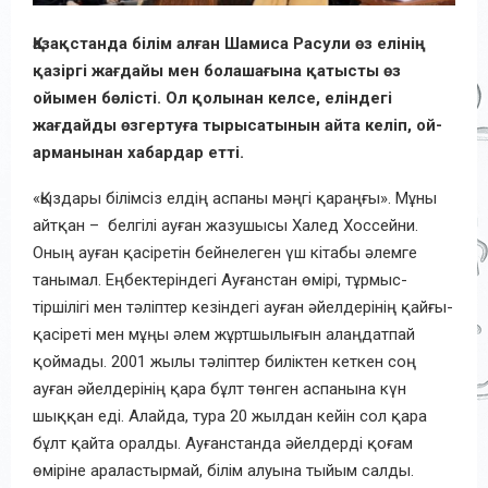
Қазақстанда білім алған Шамиса Расули өз елінің
қазіргі жағдайы мен болашағына қатысты өз
ойымен бөлісті. Ол қолынан келсе, еліндегі
жағдайды өзгертуға тырысатынын айта келіп, ой-
арманынан хабардар етті.
«Қыздары білімсіз елдің аспаны мәңгі қараңғы». Мұны
айтқан – белгілі ауған жазушысы Халед Хоссейни.
Оның ауған қасіретін бейнелеген үш кітабы әлемге
танымал. Еңбектеріндегі Ауғанстан өмірі, тұрмыс-
тіршілігі мен тәліптер кезіндегі ауған әйелдерінің қайғы-
қасіреті мен мұңы әлем жұртшылығын алаңдатпай
қоймады. 2001 жылы тәліптер биліктен кеткен соң
ауған әйелдерінің қара бұлт төнген аспанына күн
шыққан еді. Алайда, тура 20 жылдан кейін сол қара
бұлт қайта оралды. Ауғанстанда әйелдерді қоғам
өміріне араластырмай, білім алуына тыйым салды.