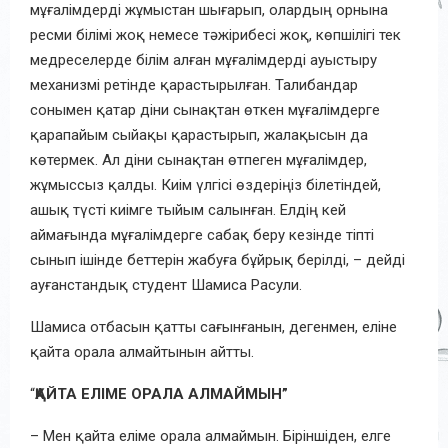
мұғалімдерді жұмыстан шығарып, олардың орнына
ресми білімі жоқ немесе тәжірибесі жоқ, көпшілігі тек
медреселерде білім алған мұғалімдерді ауыстыру
механизмі ретінде қарастырылған. Талибандар
сонымен қатар діни сынақтан өткен мұғалімдерге
қарапайым сыйақы қарастырып, жалақысын да
көтермек. Ал діни сынақтан өтпеген мұғалімдер,
жұмыссыз қалды. Киім үлгісі өздеріңіз білетіндей,
ашық түсті киімге тыйым салынған. Елдің кей
аймағында мұғалімдерге сабақ беру кезінде тіпті
сынып ішінде беттерін жабуға бұйрық берілді, – дейді
ауғанстандық студент Шамиса Расули.
Шамиса отбасын қатты сағынғанын, дегенмен, еліне
қайта орала алмайтынын айтты.
“
ҚАЙТА ЕЛІМЕ ОРАЛА АЛМАЙМЫН”
– Мен қайта еліме орала алмаймын. Біріншіден, елге