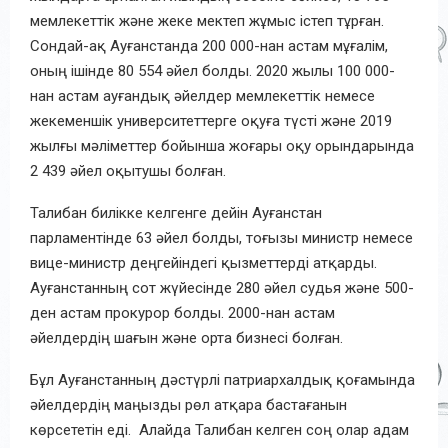
мемлекеттік және жеке мектеп жұмыс істеп тұрған.
Сондай-ақ Ауғанстанда 200 000-нан астам мұғалім,
оның ішінде 80 554 әйел болды. 2020 жылы 100 000-
нан астам ауғандық әйелдер мемлекеттік немесе
жекеменшік университеттерге оқуға түсті және 2019
жылғы мәліметтер бойынша жоғары оқу орындарында
2 439 әйел оқытушы болған.
Талибан билікке келгенге дейін Ауғанстан
парламентінде 63 әйел болды, тоғызы министр немесе
вице-министр деңгейіндегі қызметтерді атқарды.
Ауғанстанның сот жүйесінде 280 әйел судья және 500-
ден астам прокурор болды. 2000-нан астам
әйелдердің шағын және орта бизнесі болған.
Бұл Ауғанстанның дәстүрлі патриархалдық қоғамында
әйелдердің маңызды рөл атқара бастағанын
көрсететін еді. Алайда Талибан келген соң олар адам