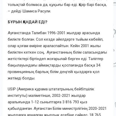
толықтай болмаса да, құқығы бар еді. Қазір бәрі басқа,
– дейді Шамиса Расули.
БҰРЫН ҚАНДАЙ ЕДІ?
Ауғанстанда Талибан 1996-2001 жылдар арасында
билікте болған. Сол кезде әйелдерге тыйым көбейіп,
олар қоғам өміріне араласпайтын. Кейін 2001 жылы
биліктен кеткен соң, Ауғанстанның білім саласындағы
жетістіктері біртіндеп жоғарылай берген еді. Тәліптер
бақылауындағы аймақтарды қоспағанда басқа 34
провинцияның барлық білім деңгейі қыздарға қол
жетімді болды.
USIP (Америка құрама штататрының бейбітшілік
институты) мәліметінше, 2002-2021 жылдар
аралығында 1-12 сыныптарға 3 816 793 қыз
қабылданған. Ауғанстан Білім министрлігінің 2020-2021
жылдарға арналған жылдық есебіне сәйкес, 18 765