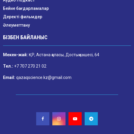
Аудио Подкаст
Бейне бағдарламалар
Деректі фильмдер
Әлеуметтану
БІЗБЕН БАЙЛАНЫС
Мекен-жай:
ҚР, Астана қаласы, Достық көшесі, 64
Тел.:
+7 707 270 21 02
Email:
qazaqscience.kz@gmail.com