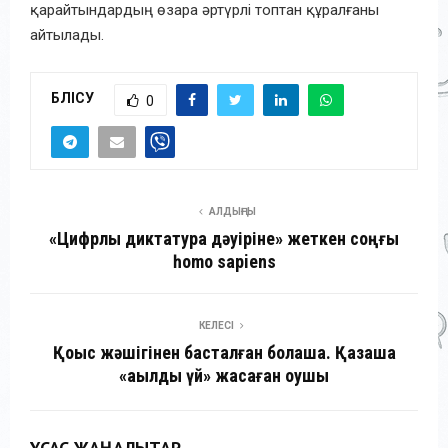
қарайтындардың өзара әртүрлі топтан құралғаны
айтылады.
БӨЛІСУ
0
АЛДЫҢҒЫ
«Цифрлық диктатура дәуіріне» жеткен соңғы
һomo sapiens
КЕЛЕСІ
Қоқыс жәшігінен басталған болашақ. Қазақша
«ақылды үй» жасаған оқушы
ҰҚСАС ЖАҢАЛЫҚТАР