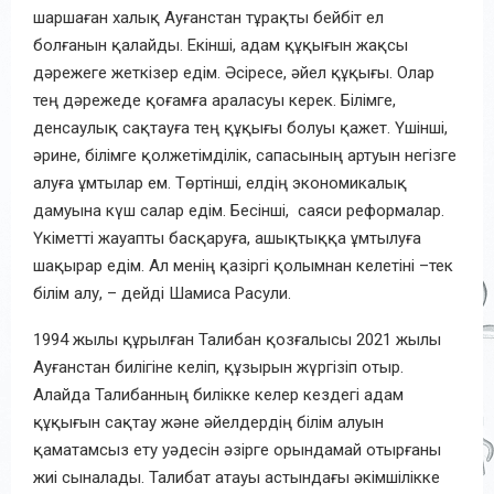
шаршаған халық Ауғанстан тұрақты бейбіт ел
болғанын қалайды. Екінші, адам құқығын жақсы
дәрежеге жеткізер едім. Әсіресе, әйел құқығы. Олар
тең дәрежеде қоғамға араласуы керек. Білімге,
денсаулық сақтауға тең құқығы болуы қажет. Үшінші,
әрине, білімге қолжетімділік, сапасының артуын негізге
алуға ұмтылар ем. Төртінші, елдің экономикалық
дамуына күш салар едім. Бесінші, саяси реформалар.
Үкіметті жауапты басқаруға, ашықтыққа ұмтылуға
шақырар едім. Ал менің қазіргі қолымнан келетіні –тек
білім алу, – дейді Шамиса Расули.
1994 жылы құрылған Талибан қозғалысы 2021 жылы
Ауғанстан билігіне келіп, құзырын жүргізіп отыр.
Алайда Талибанның билікке келер кездегі адам
құқығын сақтау және әйелдердің білім алуын
қаматамсыз ету уәдесін әзірге орындамай отырғаны
жиі сыналады. Талибат атауы астындағы әкімшілікке