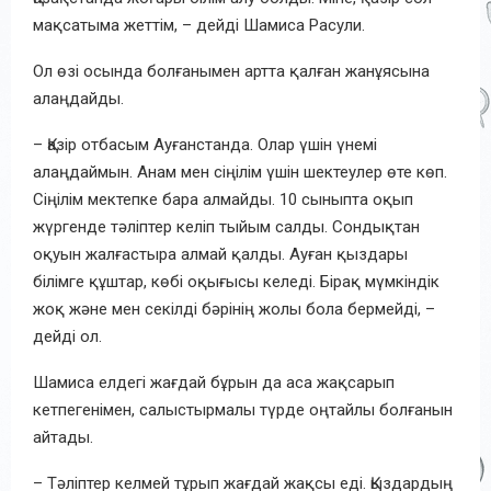
мақсатыма жеттім, – дейді Шамиса Расули.
Ол өзі осында болғанымен артта қалған жанұясына
алаңдайды.
– Қазір отбасым Ауғанстанда. Олар үшін үнемі
алаңдаймын. Анам мен сіңілім үшін шектеулер өте көп.
Сіңілім мектепке бара алмайды. 10 сыныпта оқып
жүргенде тәліптер келіп тыйым салды. Сондықтан
оқуын жалғастыра алмай қалды. Ауған қыздары
білімге құштар, көбі оқығысы келеді. Бірақ мүмкіндік
жоқ және мен секілді бәрінің жолы бола бермейді, –
дейді ол.
Шамиса елдегі жағдай бұрын да аса жақсарып
кетпегенімен, салыстырмалы түрде оңтайлы болғанын
айтады.
– Тәліптер келмей тұрып жағдай жақсы еді. Қыздардың