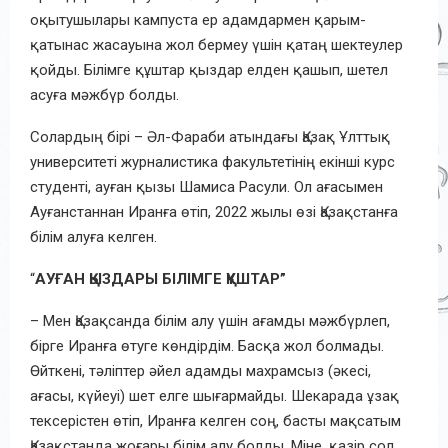
оқытушылары кампуста ер адамдармен қарым-
қатынас жасауына жол бермеу үшін қатаң шектеулер
қойды. Білімге құштар қыздар елден қашып, шетел
асуға мәжбүр болды.
Солардың бірі – Әл-Фараби атындағы Қазақ Ұлттық
университеті журналистика факультетінің екінші курс
студенті, ауған қызы Шамиса Расули. Ол ағасымен
Ауғанстаннан Иранға өтіп, 2022 жылы өзі Қазақстанға
білім алуға келген.
“
АУҒАН ҚЫЗДАРЫ БІЛІМГЕ ҚҰШТАР”
– Мен Қазақсанда білім алу үшін ағамды мәжбүрлеп,
бірге Иранға өтуге көндірдім. Басқа жол болмады.
Өйткені, тәліптер әйел адамды махрамсыз (әкесі,
ағасы, күйеуі) шет елге шығармайды. Шекарада ұзақ
тексерістен өтіп, Иранға келген соң, басты мақсатым
Қазақстанда жоғары білім алу болды. Міне, қазір сол