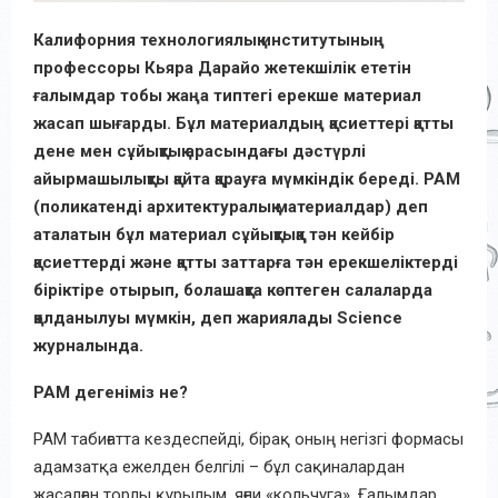
Калифорния технологиялық институтының
профессоры Кьяра Дарайо жетекшілік ететін
ғалымдар тобы жаңа типтегі ерекше материал
жасап шығарды. Бұл материалдың қасиеттері қатты
дене мен сұйықтық арасындағы дәстүрлі
айырмашылықты қайта қарауға мүмкіндік береді. PAM
(поликатенді архитектуралық материалдар) деп
аталатын бұл материал сұйықтыққа тән кейбір
қасиеттерді және қатты заттарға тән ерекшеліктерді
біріктіре отырып, болашақта көптеген салаларда
қолданылуы мүмкін, деп жариялады Science
журналында.
PAM дегеніміз не?
PAM табиғатта кездеспейді, бірақ оның негізгі формасы
адамзатқа ежелден белгілі – бұл сақиналардан
жасалған торлы құрылым, яғни «кольчуга». Ғалымдар