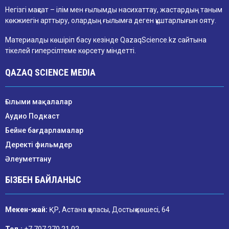
Негізгі мақсат – ілім мен ғылымды насихаттау, жастардың таным
көкжиегін арттыру, олардың ғылымға деген құштарлығын ояту.
Материалды көшіріп басу кезінде QazaqScience.kz сайтына
тікелей гиперсілтеме көрсету міндетті.
QAZAQ SCIENCE MEDIA
Ғылыми мақалалар
Аудио Подкаст
Бейне бағдарламалар
Деректі фильмдер
Әлеуметтану
БІЗБЕН БАЙЛАНЫС
Мекен-жай:
ҚР, Астана қаласы, Достық көшесі, 64
Тел.:
+7 707 270 21 02