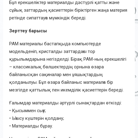
Бұл ерекшеліктер материалды дәстүрлі қатты және
сұйық заттардың қасиеттерін біріктірген жаңа материя
ретінде сипаттауға мүмкіндік береді.
Зерттеу барысы
PAM материалы бастапқыда компьютерде
модельденіп, кристалды заттардағы тор
құрылымдарына негізделді. Бірақ PAM-ның ерекшелігі
– классикалық бөлшектердің орнына өзара
байланысқан сақиналар мен ұяшықтардың
қолданылуы. Бұл өзара байланыс материалға бір
мезгілде қаттылық пен икемділік қасиеттерін береді.
Ғалымдар материалды әртүрлі сынақтардан өткізді:
• Қысыммен сығу;
• Ығысу күштерін қолдану;
• Материалды бұрау.