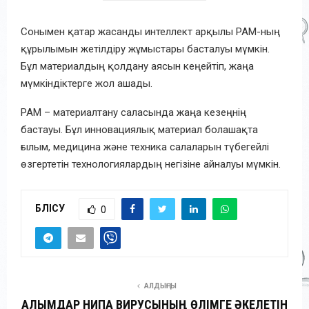
Сонымен қатар жасанды интеллект арқылы PAM-ның
құрылымын жетілдіру жұмыстары басталуы мүмкін.
Бұл материалдың қолдану аясын кеңейтіп, жаңа
мүмкіндіктерге жол ашады.
PAM – материалтану саласында жаңа кезеңнің
бастауы. Бұл инновациялық материал болашақта
ғылым, медицина және техника салаларын түбегейлі
өзгертетін технологиялардың негізіне айналуы мүмкін.
БӨЛІСУ
0
АЛДЫҢҒЫ
ҒАЛЫМДАР НИПА ВИРУСЫНЫҢ ӨЛІМГЕ ӘКЕЛЕТІН