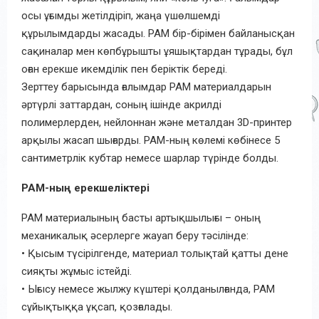
осы ұғымды жетілдіріп, жаңа үшөлшемді
құрылымдарды жасады. PAM бір-бірімен байланысқан
сақиналар мен көпбұрышты ұяшықтардан тұрады, бұл
оған ерекше икемділік пен беріктік береді.
Зерттеу барысында ғалымдар PAM материалдарын
әртүрлі заттардан, соның ішінде акрилді
полимерлерден, нейлоннан және металдан 3D-принтер
арқылы жасап шығарды. PAM-ның көлемі көбінесе 5
сантиметрлік кубтар немесе шарлар түрінде болды.
PAM-ның ерекшеліктері
PAM материалының басты артықшылығы – оның
механикалық әсерлерге жауап беру тәсілінде:
• Қысым түсірілгенде, материал толықтай қатты дене
сияқты жұмыс істейді.
• Ығысу немесе жылжу күштері қолданылғанда, PAM
сұйықтыққа ұқсап, қозғалады.