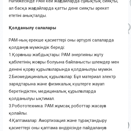
Нәтижесінде PAM кей жағдайларда сұйықтық сияқты,
ал басқа жағдайларда қатты дене сияқты әрекет
ететіні анықталды.
Қолданылу салалары
PAM-ның ерекше қасиеттері оны әртүрлі салаларда
қолдануға мүмкіндік береді:
1.Қорғаныш жабдықтары: PAM энергияны жұту
қабілетінің жоғары болуына байланысты шлемдер мен
денені қорғау құрылғыларында қолданылуы мүмкін.
2.Биомедициналық құрылғылар: Бұл материал электр
зарядтарына және физикалық күштерге жауап
беретіндіктен, медициналық құрылғыларда
қолданылуы ықтимал.
3.Робототехника: PAM жұмсақ роботтар жасауға
қолайлы.
4.Қаптамалар: Амортизация және тұрақтандыру
қасиеттері оны қаптама өндірісінде пайдалануға