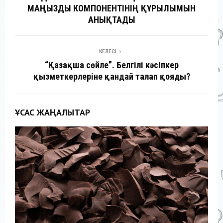
МАҢЫЗДЫ КОМПОНЕНТІНІҢ ҚҰРЫЛЫМЫН
АНЫҚТАДЫ
КЕЛЕСІ
“Қазақша сөйле”. Белгілі кәсіпкер
қызметкерлеріне қандай талап қояды?
ҰҚСАС ЖАҢАЛЫҚТАР