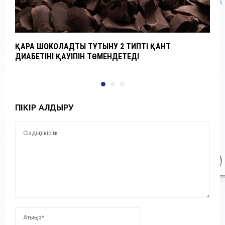
ҚАРА ШОКОЛАДТЫ ТҰТЫНУ 2 ТИПТІ ҚАНТ
M
ДИАБЕТІНІҢ ҚАУІПІН ТӨМЕНДЕТЕДІ
ж
ПІКІР ҚАЛДЫРУ