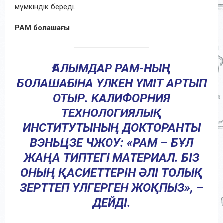
мүмкіндік береді.
PAM болашағы
ҒАЛЫМДАР PAM-НЫҢ
БОЛАШАҒЫНА ҮЛКЕН ҮМІТ АРТЫП
ОТЫР. КАЛИФОРНИЯ
ТЕХНОЛОГИЯЛЫҚ
ИНСТИТУТЫНЫҢ ДОКТОРАНТЫ
ВЭНЬЦЗЕ ЧЖОУ: «PAM – БҰЛ
ЖАҢА ТИПТЕГІ МАТЕРИАЛ. БІЗ
ОНЫҢ ҚАСИЕТТЕРІН ӘЛІ ТОЛЫҚ
ЗЕРТТЕП ҮЛГЕРГЕН ЖОҚПЫЗ», –
ДЕЙДІ.