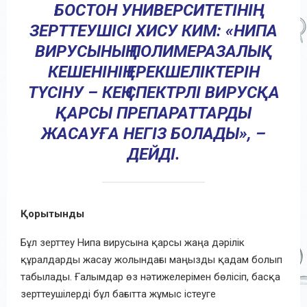
БОСТОН УНИВЕРСИТЕТІНІҢ
ЗЕРТТЕУШІСІ ХИСУ КИМ: «НИПА
ВИРУСЫНЫҢ ПОЛИМЕРАЗАЛЫҚ
КЕШЕНІНІҢ ЕРЕКШЕЛІКТЕРІН
ТҮСІНУ – КЕҢ СПЕКТРЛІ ВИРУСҚА
ҚАРСЫ ПРЕПАРАТТАРДЫ
ЖАСАУҒА НЕГІЗ БОЛАДЫ», –
ДЕЙДІ.
Қорытынды
Бұл зерттеу Нипа вирусына қарсы жаңа дәрілік
құралдарды жасау жолындағы маңызды қадам болып
табылады. Ғалымдар өз нәтижелерімен бөлісіп, басқа
зерттеушілерді бұл бағытта жұмыс істеуге