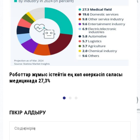
Роботтар жұмыс істейтін ең көп өнеркәсіп саласы
“
медицинада 27,3%
ПІКІР ҚАЛДЫРУ