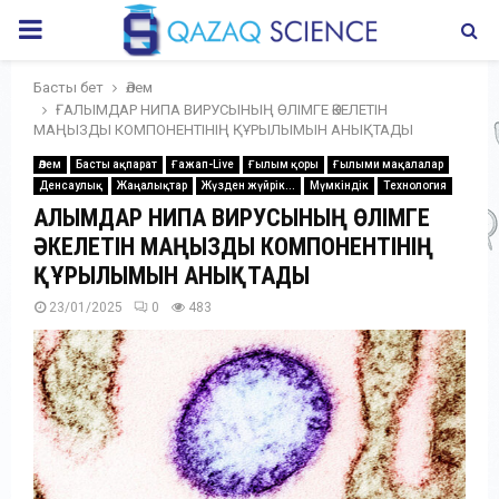
PRIMARY
MENU
Басты бет
Әлем
ҒАЛЫМДАР НИПА ВИРУСЫНЫҢ ӨЛІМГЕ ӘКЕЛЕТІН
МАҢЫЗДЫ КОМПОНЕНТІНІҢ ҚҰРЫЛЫМЫН АНЫҚТАДЫ
Әлем
Басты ақпарат
Ғажап-Live
Ғылым қоры
Ғылыми мақалалар
Денсаулық
Жаңалықтар
Жүзден жүйрік...
Мүмкіндік
Технология
ҒАЛЫМДАР НИПА ВИРУСЫНЫҢ ӨЛІМГЕ
ӘКЕЛЕТІН МАҢЫЗДЫ КОМПОНЕНТІНІҢ
ҚҰРЫЛЫМЫН АНЫҚТАДЫ
23/01/2025
0
483