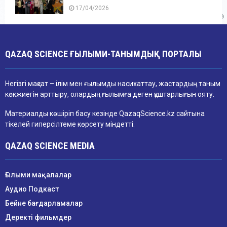
17/04/2026
QAZAQ SCIENCE ҒЫЛЫМИ-ТАНЫМДЫҚ ПОРТАЛЫ
Негізгі мақсат – ілім мен ғылымды насихаттау, жастардың таным
көкжиегін арттыру, олардың ғылымға деген құштарлығын ояту.
Материалды көшіріп басу кезінде QazaqScience.kz сайтына
тікелей гиперсілтеме көрсету міндетті.
QAZAQ SCIENCE MEDIA
Ғылыми мақалалар
Аудио Подкаст
Бейне бағдарламалар
Деректі фильмдер