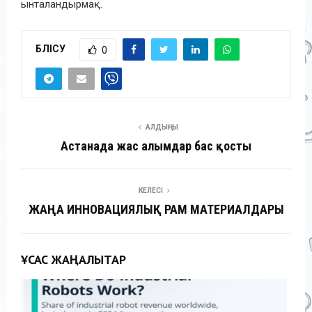
ынталандырмақ.
БӨЛІСУ
0
АЛДЫҢҒЫ
Астанада жас ғалымдар бас қосты
КЕЛЕСІ
ЖАҢА ИННОВАЦИЯЛЫҚ РАМ МАТЕРИАЛДАРЫ
ҰҚСАС ЖАҢАЛЫҚТАР