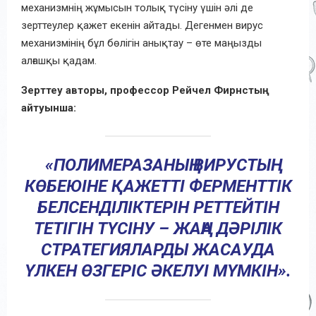
механизмнің жұмысын толық түсіну үшін әлі де
зерттеулер қажет екенін айтады. Дегенмен вирус
механизмінің бұл бөлігін анықтау – өте маңызды
алғашқы қадам.
Зерттеу авторы, профессор Рейчел Фирнстың
айтуынша:
«ПОЛИМЕРАЗАНЫҢ ВИРУСТЫҢ
КӨБЕЮІНЕ ҚАЖЕТТІ ФЕРМЕНТТІК
БЕЛСЕНДІЛІКТЕРІН РЕТТЕЙТІН
ТЕТІГІН ТҮСІНУ – ЖАҢА ДӘРІЛІК
СТРАТЕГИЯЛАРДЫ ЖАСАУДА
ҮЛКЕН ӨЗГЕРІС ӘКЕЛУІ МҮМКІН».