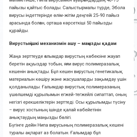
пайызы қайтыс болады. Салыстырмалы түрде, Эбола
вирусы індеттерінде өлім-жітім деңгейі 25-90 пайыз
арасында болған, орташа көрсеткіші 50 пайызды
құрайды.
Вирустың ішкі механизмін ашу – маңызды қадам
Жаңа зерттеуде ғалымдар вирустың көбеюіне жауап
беретін ақуыздар тобын, яғни вирус полимеразалық
кешенін анықтады. Бұл кешен вирустың генетикалық
материалын көшіру және жасушаларды зақымдау үшін
қолданылады. Ғалымдар вирустық полимеразаның
үшөлшемді құрылымын егжей-тегжейлі сипаттап, оның
негізгі ерекшеліктерін зерттеді. Осы құрылымды түсіну
– вирус хостының ішінде қалай көбейетінін
анықтаудың маңызды бөлігі.
Бүгінге дейін Нипа вирусының полимеразалық кешені
туралы ақпарат аз болатын. Ғалымдар бұл