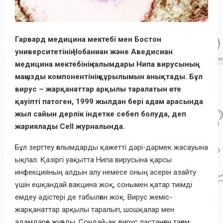
Гарвард медицина мектебі мен Бостон
университетінің Чобаниан және Аведисиан
медицина мектебінің ғалымдары Нипа вирусының
маңызды компонентінің құрылымын анықтады. Бұл
вирус – жарқанаттар арқылы таралатын өте
қауіпті патоген, 1999 жылдан бері адам арасында
жыл сайын дерлік індетке себеп болуда, деп
жариялады Cell журналында.
Бұл зерттеу ғалымдарды қажетті дәрі-дәрмек жасауына
ықпал. Қазіргі уақытта Нипа вирусына қарсы
инфекцияның алдын алу немесе оның әсерін азайту
үшін ешқандай вакцина жоқ, сонымен қатар тиімді
емдеу әдістері де табылған жоқ. Вирус жеміс-
жарқанаттар арқылы таралып, шошқалар мен
адамдарға жұғады. Сондай-ақ вирус ластанған тағам