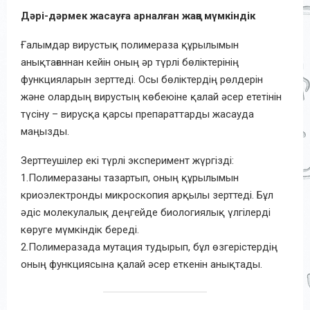
Дәрі-дәрмек жасауға арналған жаңа мүмкіндік
Ғалымдар вирустық полимераза құрылымын
анықтағаннан кейін оның әр түрлі бөліктерінің
функцияларын зерттеді. Осы бөліктердің рөлдерін
және олардың вирустың көбеюіне қалай әсер ететінін
түсіну – вирусқа қарсы препараттарды жасауда
маңызды.
Зерттеушілер екі түрлі эксперимент жүргізді:
1.Полимеразаны тазартып, оның құрылымын
криоэлектронды микроскопия арқылы зерттеді. Бұл
әдіс молекулалық деңгейде биологиялық үлгілерді
көруге мүмкіндік береді.
2.Полимеразада мутация тудырып, бұл өзгерістердің
оның функциясына қалай әсер еткенін анықтады.