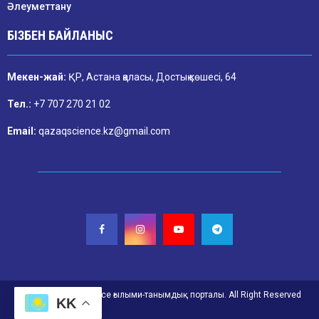
Әлеуметтану
БІЗБЕН БАЙЛАНЫС
Мекен-жай:
ҚР, Астана қаласы, Достық көшесі, 64
Тел.:
+7 707 270 21 02
Email:
qazaqscience.kz@gmail.com
@2026. Qazaq Science ғылыми-танымдық порталы. All Right Reserved
KK