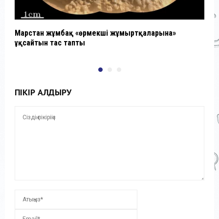
Марстан жұмбақ «өрмекші жұмыртқаларына»
Э
ұқсайтын тас тапты
Ж
ПІКІР ҚАЛДЫРУ