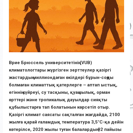
Врие Брюссель университетінің (VUB)
климатологтары жүргізген зерттеулер қазіргі
жастардың миллиондаған өкілдері бұрын-соңды
болмаған климаттық қатерлерге – аптап ыстық,
егіннің күйреуі, су тасқыны, қуаңшылық, орман
өрттері және тропикалық дауылдар сияқты
құбылыстарға тап болатынын көрсетіп отыр.
Қазіргі климат саясаты сақталған жағдайда, 2100
жылға қарай ғаламдық температура 3,5°C-қа дейін
көтерілсе, 2020 жылы туған балалардың 92 пайызы