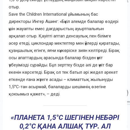
отыр.
Save the Children International ұйымының бас
директоры Ингер Ашинг: «Бүкіл әлемде балалар өздері
үшін жауапты емес дағдарыстың ауыртпалығын
арқалап отыр. Қауіпті аптап денсаулық пен білімге
әсер етеді, циклондар мектептер мен үйлерді қиратады,
қуаңшылық егінге, яғни күнкөріске зиян келтіреді. Бірақ
осы апаттардың арасында балалар бізден үміт
үзбеуімізді сұрайды. Бұл зерттеу бізде әлі де үміт бар
екенін көрсетеді. Бірақ ол тек батыл әрі жедел әрекет
еткенде ғана жүзеге асады – климаттық жылынуды
1,5°C-тан асырмай, балаларды шешімнің өзегіне
қоюымыз қажет», – деді.
«ПЛАНЕТА 1,5°C ШЕГІНЕН НЕБӘРІ
0,2°C ҚАНА АЛШАҚ ТҰР. АЛ