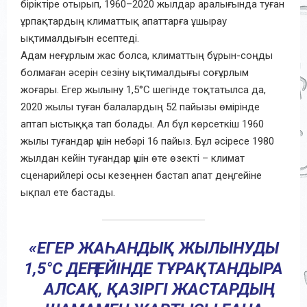
біріктіре отырып, 1960–2020 жылдар аралығында туған
ұрпақтардың климаттық апаттарға ұшырау
ықтималдығын есептеді.
Адам неғұрлым жас болса, климаттың бұрын-соңды
болмаған әсерін сезіну ықтималдығы соғұрлым
жоғары. Егер жылыну 1,5°C шегінде тоқтатылса да,
2020 жылы туған балалардың 52 пайызы өмірінде
аптап ыстыққа тап болады. Ал бұл көрсеткіш 1960
жылы туғандар үшін небәрі 16 пайыз. Бұл әсіресе 1980
жылдан кейін туғандар үшін өте өзекті – климат
сценарийлері осы кезеңнен бастап апат деңгейіне
ықпал ете бастады.
«ЕГЕР ЖАҺАНДЫҚ ЖЫЛЫНУДЫ
1,5°C ДЕҢГЕЙІНДЕ ТҰРАҚТАНДЫРА
АЛСАҚ, ҚАЗІРГІ ЖАСТАРДЫҢ