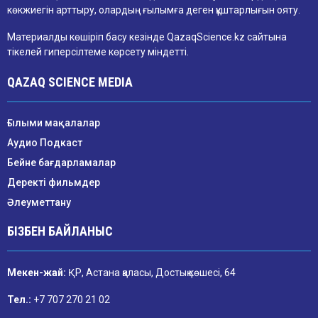
көкжиегін арттыру, олардың ғылымға деген құштарлығын ояту.
Материалды көшіріп басу кезінде QazaqScience.kz сайтына
тікелей гиперсілтеме көрсету міндетті.
QAZAQ SCIENCE MEDIA
Ғылыми мақалалар
Аудио Подкаст
Бейне бағдарламалар
Деректі фильмдер
Әлеуметтану
БІЗБЕН БАЙЛАНЫС
Мекен-жай:
ҚР, Астана қаласы, Достық көшесі, 64
Тел.:
+7 707 270 21 02