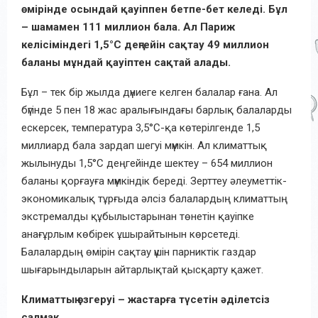
өмірінде осындай қауіппен бетпе-бет келеді. Бұл
– шамамен 111 миллион бала. Ал Париж
келісіміндегі 1,5°C деңгейін сақтау 49 миллион
баланы мұндай қауіптен сақтай алады.
Бұл – тек бір жылда дүниеге келген балалар ғана. Ал
бүгінде 5 пен 18 жас аралығындағы барлық балаларды
ескерсек, температура 3,5°C-қа көтерілгенде 1,5
миллиард бала зардап шегуі мүмкін. Ал климаттық
жылынуды 1,5°C деңгейінде шектеу – 654 миллион
баланы қорғауға мүмкіндік береді. Зерттеу әлеуметтік-
экономикалық тұрғыда әлсіз балалардың климаттың
экстремалды құбылыстарынан төнетін қауіпке
анағұрлым көбірек ұшырайтынын көрсетеді.
Балалардың өмірін сақтау үшін парниктік газдар
шығарындыларын айтарлықтай қысқарту қажет.
Климаттың өзгеруі – жастарға түсетін әділетсіз
салмақ