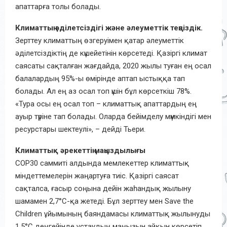
апаттарға толы болады.
Климаттың әділетсіздігі және әлеуметтік теңсіздік.
Зерттеу климаттың өзгеруімен қатар әлеуметтік
әділетсіздіктің де күшейетінін көрсетеді. Қазіргі климат
саясаты сақталған жағдайда, 2020 жылы туған ең осал
балалардың 95%-ы өмірінде аптап ыстыққа тап
болады. Ал ең аз осал топ үшін бұл көрсеткіш 78%.
«Тура осы ең осал топ – климаттық апаттардың ең
ауыр түріне тап болады. Оларда бейімделу мүмкіндігі мен
ресурстары шектеулі», – дейді Тьери.
Климаттық әрекеттің маңыздылығы
COP30 саммиті алдында мемлекеттер климаттық
міндеттемелерін жаңартуға тиіс. Қазіргі саясат
сақталса, ғасыр соңына дейін жаһандық жылыну
шамамен 2,7°C-қа жетеді. Бұл зерттеу мен Save the
Children ұйымының баяндамасы климаттық жылынуды
1,5°C деңгейінде ұстаудың маңызын айқын көрсетіп