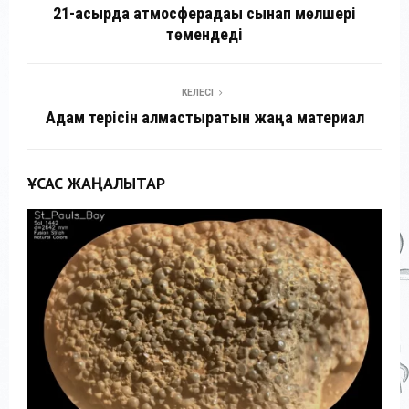
21-ғасырда атмосферадағы сынап мөлшері
төмендеді
КЕЛЕСІ
Адам терісін алмастыратын жаңа материал
ҰҚСАС ЖАҢАЛЫҚТАР