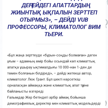
ДЕҢГЕЙДЕГІ АПАТТАРДЫҢ
ЖИЫНТЫҚ ЫҚПАЛЫН ЗЕРТТЕП
ОТЫРМЫЗ», – ДЕЙДІ VUB
ПРОФЕССОРЫ, КЛИМАТОЛОГ ВИМ
ТЬЕРИ.
«Бұл жаңа зерттеуде «бұрын-соңды болмаған» деген
ұғым – адамның өмір бойы осындай көп климаттық
апатқа ұшырау ықтималдығы 10 000-нан 1-ден де
төмен болғанын білдіреді», – дейді жетекші автор,
климатолог Люк Грант. Бұл шекті көрсеткіш
орналасқан аймаққа және климаттық апат түріне
байланысты өзгереді.
Ғалымдар Жер бетіндегі әрбір аймақ бойынша
демографиялық деректер мен климаттық модельдерді