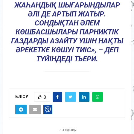
ЖАҺАНДЫҚ ШЫҒАРЫНДЫЛАР
ӘЛІ ДЕ АРТЫП ЖАТЫР.
СОНДЫҚТАН ӘЛЕМ
КӨШБАСШЫЛАРЫ ПАРНИКТІК
ГАЗДАРДЫ АЗАЙТУ ҮШІН НАҚТЫ
ӘРЕКЕТКЕ КӨШУІ ТИІС», – ДЕП
ТҮЙІНДЕДІ ТЬЕРИ.
БӨЛІСУ
0
АЛДЫҢҒЫ