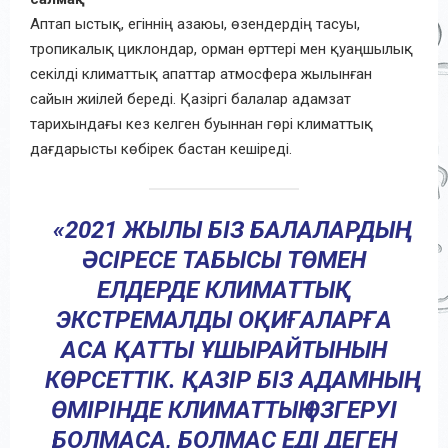
Аптап ыстық, егіннің азаюы, өзендердің тасуы,
тропикалық циклондар, орман өрттері мен қуаңшылық
секілді климаттық апаттар атмосфера жылынған
сайын жиілей береді. Қазіргі балалар адамзат
тарихындағы кез келген буыннан гөрі климаттық
дағдарысты көбірек бастан кешіреді.
«2021 ЖЫЛЫ БІЗ БАЛАЛАРДЫҢ
ӘСІРЕСЕ ТАБЫСЫ ТӨМЕН
ЕЛДЕРДЕ КЛИМАТТЫҚ
ЭКСТРЕМАЛДЫ ОҚИҒАЛАРҒА
АСА ҚАТТЫ ҰШЫРАЙТЫНЫН
КӨРСЕТТІК. ҚАЗІР БІЗ АДАМНЫҢ
ӨМІРІНДЕ КЛИМАТТЫҢ ӨЗГЕРУІ
БОЛМАСА, БОЛМАС ЕДІ ДЕГЕН