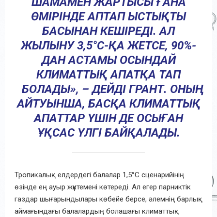
ШАМАМЕН ЖАРТЫСЫ ҒАНА
ӨМІРІНДЕ АПТАП ЫСТЫҚТЫ
БАСЫНАН КЕШІРЕДІ. АЛ
ЖЫЛЫНУ 3,5°C-ҚА ЖЕТСЕ, 90%-
ДАН АСТАМЫ ОСЫНДАЙ
КЛИМАТТЫҚ АПАТҚА ТАП
БОЛАДЫ», – ДЕЙДІ ГРАНТ. ОНЫҢ
АЙТУЫНША, БАСҚА КЛИМАТТЫҚ
АПАТТАР ҮШІН ДЕ ОСЫҒАН
ҰҚСАС ҮЛГІ БАЙҚАЛАДЫ.
Тропикалық елдердегі балалар 1,5°C сценарийінің
өзінде ең ауыр жүктемені көтереді. Ал егер парниктік
газдар шығарындылары көбейе берсе, әлемнің барлық
аймағындағы балалардың болашағы климаттық