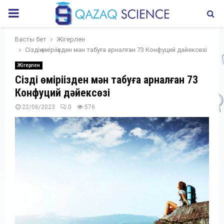
PRIMARY
MENU
Басты бет
Жігерлен
Сіздің өміріңізден мән табуға арналған 73 Конфуций дәйексөзі
Жігерлен
Сіздің өміріңізден мән табуға арналған 73
Конфуций дәйексөзі
22/06/2023
0
576