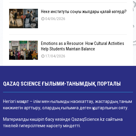
Неке институты соңғы жылдары қалай өзгерді?
04/06/2026
Emotions as a Resource: How Cultural Activities
Help Students Maintain Balance
17/04/2026
QAZAQ SCIENCE ҒЫЛЫМИ-ТАНЫМДЫҚ ПОРТАЛЫ
Негізгі мақсат – ілім мен ғылымды насихаттау, жастардың таным
көкжиегін арттыру, олардың ғылымға деген құштарлығын ояту.
Материалды көшіріп басу кезінде QazaqScience.kz сайтына
тікелей гиперсілтеме көрсету міндетті.