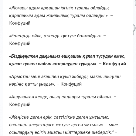
«Жоғары адам әрқашан ізгілік туралы ойлайды;
қарапайым адам жайлылық туралы ойлайды ».
–
Конфуций
«Ертеңіңді ойла, өткенді түзетуге болмайды».
–
Конфуций
«Біздің ең үлкен даңқымыз ешқашан құлап түсуден емес,
құлап түскен сайын көтерілуден тұрады».
– Конфуций
«Арыстан мені ағашпен қуып жіберді, маған шыңнан
көрініс қатты ұнады».
– Конфуций
«Ашуланған кезде, оның салдары туралы ойлан».
–
Конфуций
«Жеңіске деген ерік, сәттілікке деген ұмтылыс,
өзіңіздің әлеуетіңізге жетуге деген ұмтылыс … міне
осылардың есігін ашатын кілттер
жеке шеберлік
.”
–