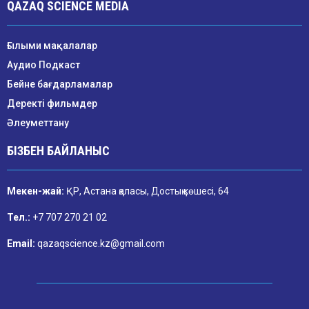
QAZAQ SCIENCE MEDIA
Ғылыми мақалалар
Аудио Подкаст
Бейне бағдарламалар
Деректі фильмдер
Әлеуметтану
БІЗБЕН БАЙЛАНЫС
Мекен-жай:
ҚР, Астана қаласы, Достық көшесі, 64
Тел.:
+7 707 270 21 02
Email:
qazaqscience.kz@gmail.com