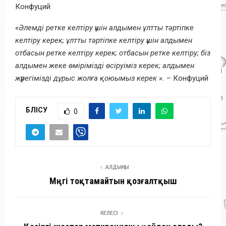
Конфуций
«Әлемді ретке келтіру үшін алдымен ұлтты тәртіпке
келтіру керек; ұлтты тәртіпке келтіру үшін алдымен
отбасын ретке келтіру керек; отбасын ретке келтіру; біз
алдымен жеке өмірімізді өсіруіміз керек; алдымен
жүрегімізді дұрыс жолға қоюымыз керек ».
– Конфуций
БӨЛІСУ
0
АЛДЫҢҒЫ
Мәңгі тоқтамайтын қозғалтқыш
КЕЛЕСІ