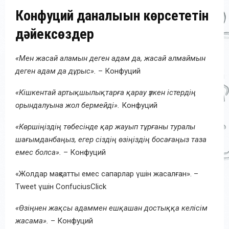
Конфуций даналығын көрсететін
дәйексөздер
«Мен жасай аламын деген адам да, жасай алмаймын
деген адам да дұрыс».
– Конфуций
«Кішкентай артықшылықтарға қарау үлкен істердің
орындалуына жол бермейді».
Конфуций
«Көршіңіздің төбесінде қар жауып тұрғаны туралы
шағымданбаңыз, егер сіздің өзіңіздің босағаңыз таза
емес болса».
– Конфуций
«Жолдар мақсатты емес сапарлар үшін жасалған». –
Tweet үшін ConfuciusClick
«Өзіңнен жақсы адаммен ешқашан достыққа келісім
жасама».
– Конфуций