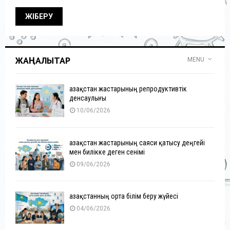
ЖАҢАЛЫҚТАР
MENU
Қазақстан жастарының репродуктивтік
денсаулығы
10/06/2026
Қазақстан жастарының саяси қатысу деңгейі
мен билікке деген сенімі
09/06/2026
Қазақстанның орта білім беру жүйесі
04/06/2026