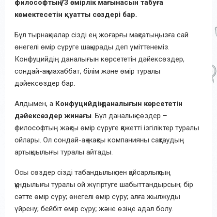
философтың 73 өмірлік мағынасын табуға
көмектесетін қуатты сөздері бар.
Бұл тырнақшалар сізді ең жоғарғы мақсатыңызға сай
өнегелі өмір сүруге шақырады деп үміттенеміз.
Конфуцийдің даналығын көрсететін дәйексөздер,
сондай-ақ махаббат, білім және өмір туралы
дәйексөздер бар.
Алдымен, а
Конфуцийдің даналығын көрсететін
дәйексөздер жинағы
. Бұл даналық сөздер –
философтың жақсы өмір сүруге қажетті ізгіліктер туралы
ойлары. Ол сондай-ақ жақсы компанияны сақтаудың
артықшылығы туралы айтады.
Осы сөздер сізді табандылық пен қайсарлықтың
құндылығы туралы ой жүгіртуге шабыттандырсын; бір
сәтте өмір сүру; өнегелі өмір сүру; алға жылжуды
үйрену; бейбіт өмір сүру; және өзіңе адал болу.