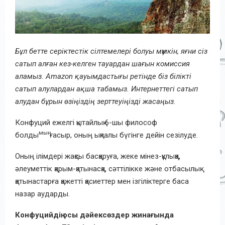
Бұл бетте серіктестік сілтемелері болуы мүмкін, яғни сіз
сатып алған кез-келген тауардан шағын комиссия
аламыз. Amazon қауымдастығы ретінде біз білікті
сатып алулардан ақша табамыз. Интернеттегі сатып
алудан бұрын өзіңіздің зерттеуіңізді жасаңыз.
Конфуций ежелгі қытайлық 6-шы философ
мың
болды
ғасыр, оның ықпалы бүгінге дейін сезілуде.
Оның ілімдері жақсы басқаруға, жеке мінез-құлыққа,
әлеуметтік қарым-қатынасқа, сәттілікке және отбасылық
қатынастарға қажетті қасиеттер мен ізгіліктерге баса
назар аударды.
Конфуцийдің осы дәйексөздер жинағында