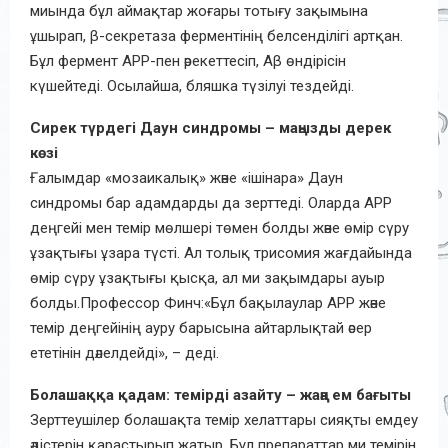
миында бұл аймақтар жоғары тотығу зақымына
ұшырап, β-секретаза ферментінің белсенділігі артқан.
Бұл фермент APP-пен әрекеттесіп, Аβ өндірісін
күшейтеді. Осылайша, бляшка түзілуі тездейді.
Сирек түрдегі Даун синдромы – маңызды дерек
көзі
Ғалымдар «мозаикалық» және «ішінара» Даун
синдромы бар адамдарды да зерттеді. Оларда APP
деңгейі мен темір мөлшері төмен болды және өмір сүру
ұзақтығы ұзара түсті. Ал толық трисомия жағдайында
өмір сүру ұзақтығы қысқа, ал ми зақымдары ауыр
болды.Профессор Финч:«Бұл бақылаулар APP және
темір деңгейінің ауру барысына айтарлықтай әсер
ететінін дәлелдейді», – деді.
Болашаққа қадам: темірді азайту – жаңа ем бағыты
Зерттеушілер болашақта темір хелаттары сияқты емдеу
әдістерін қарастырып жатыр. Бұл препараттар ми темірін