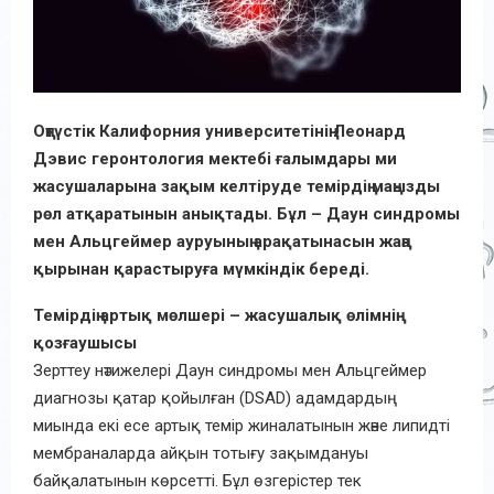
Оңтүстік Калифорния университетінің Леонард
Дэвис геронтология мектебі ғалымдары ми
жасушаларына зақым келтіруде темірдің маңызды
рөл атқаратынын анықтады. Бұл – Даун синдромы
мен Альцгеймер ауруының арақатынасын жаңа
қырынан қарастыруға мүмкіндік береді.
Темірдің артық мөлшері – жасушалық өлімнің
қозғаушысы
Зерттеу нәтижелері Даун синдромы мен Альцгеймер
диагнозы қатар қойылған (DSAD) адамдардың
миында екі есе артық темір жиналатынын және липидті
мембраналарда айқын тотығу зақымдануы
байқалатынын көрсетті. Бұл өзгерістер тек