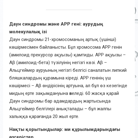
Даун синдромы және APP гені: аурудың
молекулалық ізі
Даун синдромы 21-хромосоманың артық (үшінші)
көшірмесімен байланысты. Бұл хромосома APP генін
(амилоид прекурсор ақуызы) қамтиды. APP ақуызы –
Аβ (амилоид-бета) түзілуінің негізгі көзі. Аβ –
Альцгеймер ауруының негізгі белгісі саналатын липкий
бляшкалардың құрамына кіреді. APP генінің үш
көшірмесі – Aβ өндірісінің артуына, ал бұл өз кезегінде
мидың ерте зақымдануына әкеледі. 60 жасқа қарай
Даун синдромы бар адамдардың жартысында
Альцгеймер белгілері анықталады – бұл жалпы
халыққа қарағанда 20 жыл ерте.
Нақты қорытындылар: ми құрылымдарындағы
өзгерістер