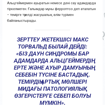
Альцгеймермен ауыратын немесе дені сау адамдарда
тіркелмеген. Ғалымдар мұны ферроптоз деп аталатын
– темірге тәуелді жасушалық өлім түрімен
байланыстырады.
ЗЕРТТЕУ ЖЕТЕКШІСІ МАКС
ТОРВАЛЬД БЫЛАЙ ДЕЙДІ:
«БІЗ ДАУН СИНДРОМЫ БАР
АДАМДАРДА АЛЬЦГЕЙМЕРДІҢ
ЕРТЕ ЖӘНЕ АУЫР ДАМУЫНЫҢ
СЕБЕБІН ТҮСІНЕ БАСТАДЫҚ.
ТЕМІРДІҢ АРТЫҚ МӨЛШЕРІ
МИДАҒЫ ПАТОЛОГИЯЛЫҚ
ӨЗГЕРІСТЕРГЕ СЕБЕП БОЛУЫ
МҮМКІН».