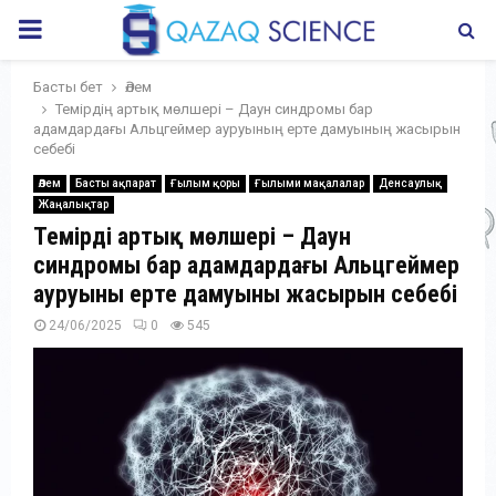
PRIMARY
MENU
Басты бет
Әлем
Темірдің артық мөлшері – Даун синдромы бар
адамдардағы Альцгеймер ауруының ерте дамуының жасырын
себебі
Әлем
Басты ақпарат
Ғылым қоры
Ғылыми мақалалар
Денсаулық
Жаңалықтар
Темірдің артық мөлшері – Даун
синдромы бар адамдардағы Альцгеймер
ауруының ерте дамуының жасырын себебі
24/06/2025
0
545