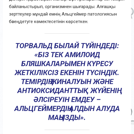
байланыстырып, организмнен шығарады. Алғашқы
зерттеулер мұндай емнің Альцгеймер патологиясын
бәсеңдетуге көмектесетінін көрсеткен.
ТОРВАЛЬД БЫЛАЙ ТҮЙІНДЕДІ:
«БІЗ ТЕК АМИЛОИД
БЛЯШКАЛАРЫМЕН КҮРЕСУ
ЖЕТКІЛІКСІЗ ЕКЕНІН ТҮСІНДІК.
ТЕМІРДІҢ ЖИНАЛУЫН ЖӘНЕ
АНТИОКСИДАНТТЫҚ ЖҮЙЕНІҢ
ӘЛСІРЕУІН ЕМДЕУ –
АЛЬЦГЕЙМЕРДІҢ АЛДЫН АЛУДА
МАҢЫЗДЫ».