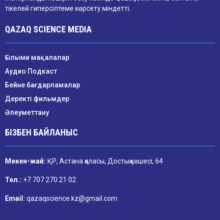
тікелей гиперсілтеме көрсету міндетті.
QAZAQ SCIENCE MEDIA
Ғылыми мақалалар
Аудио Подкаст
Бейне бағдарламалар
Деректі фильмдер
Әлеуметтану
БІЗБЕН БАЙЛАНЫС
Мекен-жай:
ҚР, Астана қаласы, Достық көшесі, 64
Тел.:
+7 707 270 21 02
Email:
qazaqscience.kz@gmail.com