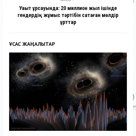
Уақыт құрсауында: 20 миллион жыл ішінде
гендердің жұмыс тәртібін сақтаған мөлдір
құрттар
ҰҚСАС ЖАҢАЛЫҚТАР