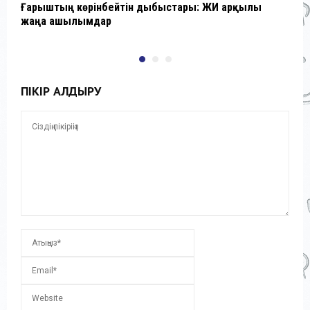
Ғарыштың көрінбейтін дыбыстары: ЖИ арқылы
Б
жаңа ашылымдар
ПІКІР ҚАЛДЫРУ