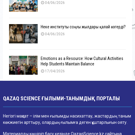
04/06/2026
Неке институты соңғы жылдары қалай өзгерді?
04/06/2026
Emotions as a Resource: How Cultural Activities
Help Students Maintain Balance
17/04/2026
QAZAQ SCIENCE ҒЫЛЫМИ-ТАНЫМДЫҚ ПОРТАЛЫ
Негізгі мақсат – ілім мен ғылымды насихаттау, жастардың таным
көкжиегін арттыру, олардың ғылымға деген құштарлығын ояту.
Материалды көшіріп басу кезінде QazaqScience.kz сайтына