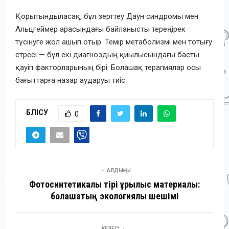
Қорытындыласақ, бұл зерттеу Даун синдромы мен
Альцгеймер арасындағы байланысты тереңірек
түсінуге жол ашып отыр. Темір метаболизмі мен тотығу
стресі — бұл екі диагноздың қиылысындағы басты
қауіп факторларының бірі. Болашақ терапиялар осы
бағыттарға назар аударуы тиіс.
БӨЛІСУ
0
АЛДЫҢҒЫ
Фотосинтетикалық тірі құрылыс материалы:
болашақтың экологиялық шешімі
КЕЛЕСІ