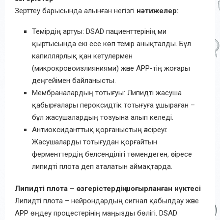
Зерттеу барысында алынған негізгі
нәтижелер:
Темірдің артуы: DSAD пациенттерінің ми
қыртысында екі есе көп темір анықталды. Бұл
капиллярлық қан кетулермен
(микрокровоизлияниями) және APP-тің жоғары
деңгейімен байланысты.
Мембраналардың тотығуы: Липидті жасуша
қабырғалары пероксидтік тотығуға ұшыраған –
бұл жасушалардың тозуына алып келеді.
Антиоксиданттық қорғаныстың әлсіреуі:
Жасушаларды тотығудан қорғайтын
ферменттердің белсенділігі төмендеген, әсіресе
липидті плота деп аталатын аймақтарда.
Липидті плота – өзгерістердің шоғырланған нүктесі
Липидті плота – нейрондардың сигнал қабылдау және
APP өңдеу процестерінің маңызды бөлігі. DSAD