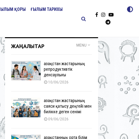
ҒЫЛЫМ ҚОРЫ
ҒЫЛЫМ ТАРИХЫ
ЖАҢАЛЫҚТАР
MENU
Қазақстан жастарының
репродуктивтік
денсаулығы
10/06/2026
Қазақстан жастарының
саяси қатысу деңгейі мен
билікке деген сенімі
09/06/2026
Қазақстанның орта білім