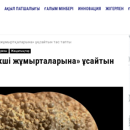
АҚЫЛ ПАТШАЛЫҒЫ
ҒАЛЫМ МІНБЕРІ
ИННОВАЦИЯ
ЖІГЕРЛЕН
 жұмыртқаларына» ұқсайтын тас тапты
арихы
Жаңалықтар
кші жұмыртқаларына» ұқсайтын