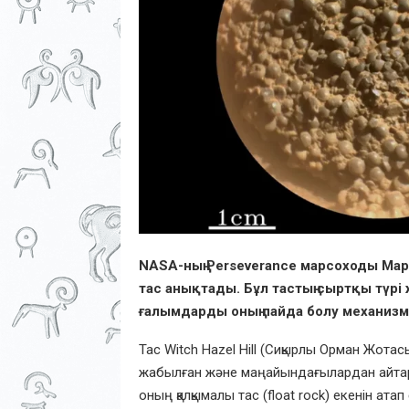
NASA-ның Perseverance марсоходы Мар
тас анықтады. Бұл тастың сыртқы түрі 
ғалымдарды оның пайда болу механи
Тас Witch Hazel Hill (Сиқырлы Орман Жотас
жабылған және маңайындағылардан айтарлы
оның қалқымалы тас (float rock) екенін атап