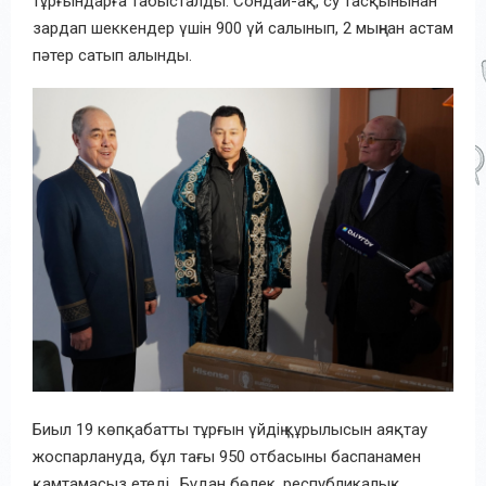
тұрғындарға табысталды. Сондай-ақ, су тасқынынан
зардап шеккендер үшін 900 үй салынып, 2 мыңнан астам
пәтер сатып алынды.
Биыл 19 көпқабатты тұрғын үйдің құрылысын аяқтау
жоспарлануда, бұл тағы 950 отбасыны баспанамен
қамтамасыз етеді.. Бұдан бөлек, республикалық