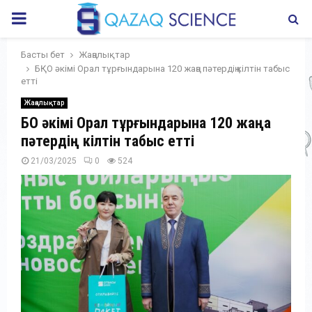
PRIMARY
MENU
Басты бет
Жаңалықтар
БҚО әкімі Орал тұрғындарына 120 жаңа пәтердің кілтін табыс
етті
Жаңалықтар
БҚО әкімі Орал тұрғындарына 120 жаңа
пәтердің кілтін табыс етті
21/03/2025
0
524