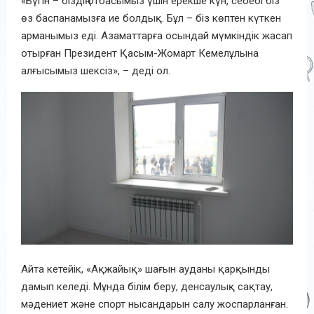
«Бүгін – біздің отбасымыз үшін ерекше күн, себебі біз
өз баспанамызға ие болдық. Бұл – біз көптен күткен
арманымыз еді. Азаматтарға осындай мүмкіндік жасап
отырған Президент Қасым-Жомарт Кемелұлына
алғысымыз шексіз», – деді ол.
Айта кетейік, «Ақжайық» шағын ауданы қарқынды
дамып келеді. Мұнда білім беру, денсаулық сақтау,
мәдениет және спорт нысандарын салу жоспарланған.