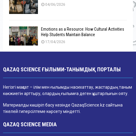
04/06/2026
Emotions as a Resource: How Cultural Activities
Help Students Maintain Balance
17/04/2026
QAZAQ SCIENCE ҒЫЛЫМИ-ТАНЫМДЫҚ ПОРТАЛЫ
Негізгі мақсат – ілім мен ғылымды насихаттау, жастардың таным
көкжиегін арттыру, олардың ғылымға деген құштарлығын ояту.
Материалды көшіріп басу кезінде QazaqScience.kz сайтына
тікелей гиперсілтеме көрсету міндетті.
QAZAQ SCIENCE MEDIA