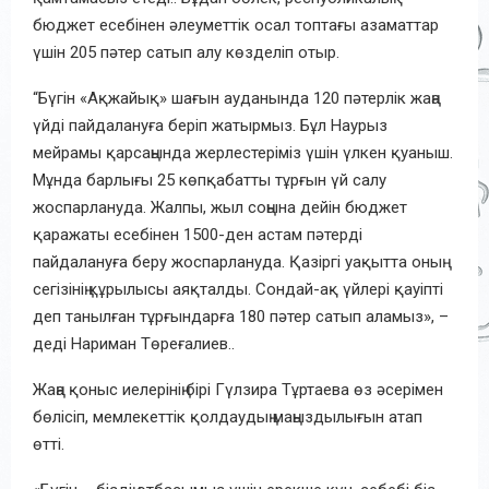
бюджет есебінен әлеуметтік осал топтағы азаматтар
үшін 205 пәтер сатып алу көзделіп отыр.
“Бүгін «Ақжайық» шағын ауданында 120 пәтерлік жаңа
үйді пайдалануға беріп жатырмыз. Бұл Наурыз
мейрамы қарсаңында жерлестеріміз үшін үлкен қуаныш.
Мұнда барлығы 25 көпқабатты тұрғын үй салу
жоспарлануда. Жалпы, жыл соңына дейін бюджет
қаражаты есебінен 1500-ден астам пәтерді
пайдалануға беру жоспарлануда. Қазіргі уақытта оның
сегізінің құрылысы аяқталды. Сондай-ақ үйлері қауіпті
деп танылған тұрғындарға 180 пәтер сатып аламыз», –
деді Нариман Төреғалиев..
Жаңа қоныс иелерінің бірі Гүлзира Тұртаева өз әсерімен
бөлісіп, мемлекеттік қолдаудың маңыздылығын атап
өтті.