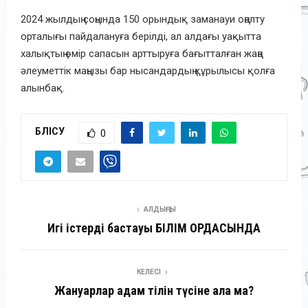
2024 жылдың соңында 150 орындық заманауи оңалту
орталығы пайдалануға берілді, ал алдағы уақытта
халықтың өмір сапасын арттыруға бағытталған жаңа
әлеуметтік маңызы бар нысандардың құрылысы қолға
алынбақ.
БӨЛІСУ
0
АЛДЫҢҒЫ
Игі істердің бастауы БІЛІМ ОРДАСЫНДА
КЕЛЕСІ
Жануарлар адам тілін түсіне ала ма?