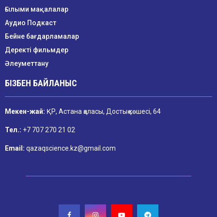
Ғылыми мақалалар
Аудио Подкаст
Бейне бағдарламалар
Деректі фильмдер
Әлеуметтану
БІЗБЕН БАЙЛАНЫС
Мекен-жай:
ҚР, Астана қаласы, Достық көшесі, 64
Тел.:
+7 707 270 21 02
Email:
qazaqscience.kz@gmail.com