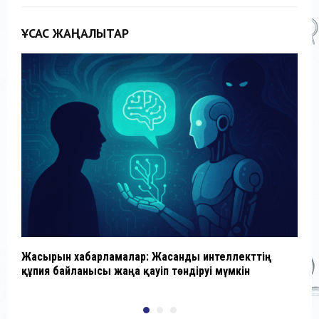
ҰҚСАС ЖАҢАЛЫҚТАР
Жасырын хабарламалар: Жасанды интеллекттің
Қ
құпия байланысы жаңа қауіп төндіруі мүмкін
ғ