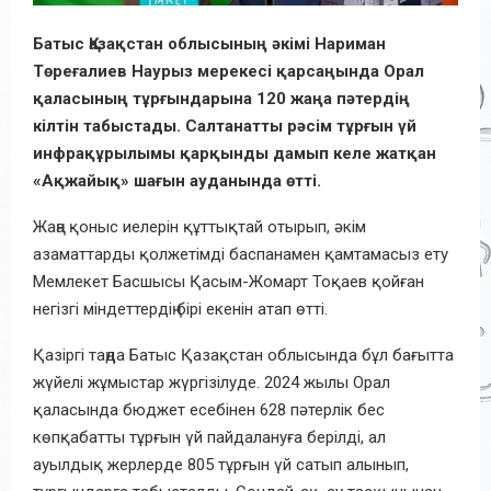
Батыс Қазақстан облысының әкімі Нариман
Төреғалиев Наурыз мерекесі қарсаңында Орал
қаласының тұрғындарына 120 жаңа пәтердің
кілтін табыстады. Салтанатты рәсім тұрғын үй
инфрақұрылымы қарқынды дамып келе жатқан
«Ақжайық» шағын ауданында өтті.
Жаңа қоныс иелерін құттықтай отырып, әкім
азаматтарды қолжетімді баспанамен қамтамасыз ету
Мемлекет Басшысы Қасым-Жомарт Тоқаев қойған
негізгі міндеттердің бірі екенін атап өтті.
Қазіргі таңда Батыс Қазақстан облысында бұл бағытта
жүйелі жұмыстар жүргізілуде. 2024 жылы Орал
қаласында бюджет есебінен 628 пәтерлік бес
көпқабатты тұрғын үй пайдалануға берілді, ал
ауылдық жерлерде 805 тұрғын үй сатып алынып,