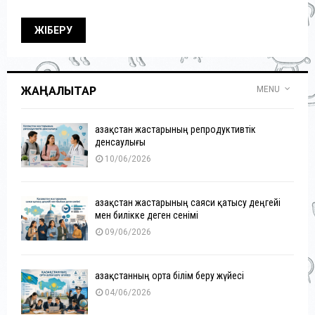
ЖАҢАЛЫҚТАР
MENU
Қазақстан жастарының репродуктивтік
денсаулығы
10/06/2026
Қазақстан жастарының саяси қатысу деңгейі
мен билікке деген сенімі
09/06/2026
Қазақстанның орта білім беру жүйесі
04/06/2026