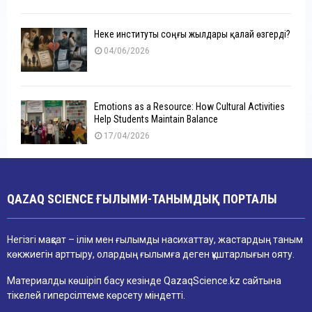
Неке институты соңғы жылдары қалай өзгерді?
04/06/2026
Emotions as a Resource: How Cultural Activities
Help Students Maintain Balance
17/04/2026
QAZAQ SCIENCE ҒЫЛЫМИ-ТАНЫМДЫҚ ПОРТАЛЫ
Негізгі мақсат – ілім мен ғылымды насихаттау, жастардың таным
көкжиегін арттыру, олардың ғылымға деген құштарлығын ояту.
Материалды көшіріп басу кезінде QazaqScience.kz сайтына
тікелей гиперсілтеме көрсету міндетті.