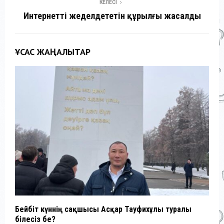
КЕЛЕСІ
Интернетті жеделдететін құрылғы жасалды
ҰҚСАС ЖАҢАЛЫҚТАР
Бейбіт күннің сақшысы Асқар Тауфихұлы туралы
Ғ
білесіз бе?
с