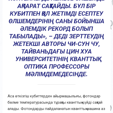
АҚПАРАТ САҚТАЙДЫ. БҰЛ БІР
КУБИТПЕН ҚОЛ ЖЕТІМДІ ЕСЕПТЕУ
ӨЛШЕМДЕРІНІҢ САНЫ БОЙЫНША
ӘЛЕМДІК РЕКОРД БОЛЫП
ТАБЫЛАДЫ», – ДЕДІ ЗЕРТТЕУДІҢ
ЖЕТЕКШІ АВТОРЫ ЧИ-СУН ЧУ,
ТАЙВАНЬДАҒЫ ЦИН ХУА
УНИВЕРСИТЕТІНІҢ КВАНТТЫҚ
ОПТИКА ПРОФЕССОРЫ
МӘЛІМДЕМЕДЕСІНДЕ.
Аса өткізгіш кубиттерден айырмашылығы, фотондар
бөлме температурасында тұрақты кванттық күйді сақтай
алады. Фотондарды пайдаланатын кванттық машина аз