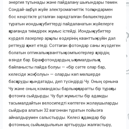
энергия тұтынады және пайдалану шығындары төмен.
Сондай-ақ, бұл жүйе электромагниттік толқындармен
бос кеңістікте ұсталған зарядталған бөлшектерден
тұратын иондық кубиттерді пайдаланатын жүйелерге
қарағанда тиімдірек жұмыс істейді. Иондық кубиттер
күрделі лазерлер арқылы өздерінің кванттық күйін дәл
реттеуді қажет етеді. Соттаған фотондар саны жүздеген
болатын оптикалық кванттық компьютерлер қазірдің
өзінде бар. Бірақ фотондардың ықтималдылыққа
байланысты пайда болуы — «бір сәтте олар бар,
келесіде жоқ болуы» — оларды көп мөлшерде
басқаруды қиындатады, деп түсіндірді Чу. Оның орнына
Чу және оның командасы барлық ақпаратты бір тұрақты
фотонға сыйдырды. Чу бұл жұмысты бір адамды
тасымалдайтын велосипедті көптеген жолаушыларды
сыйдыра алатын 32 вагоннан тұратын пойызға
айналдырумен салыстырды. Келесі қадамдар бір
фотонның сыйымдылығын арттыруды жалғастыру,