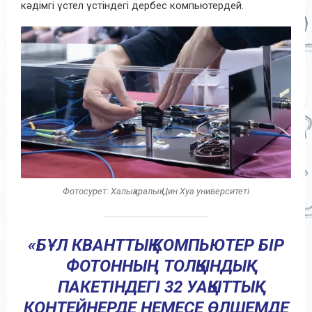
кәдімгі үстел үстіндегі дербес компьютердей.
Фотосурет: Халықаралық Цин Хуа университеті
«БҰЛ КВАНТТЫҚ КОМПЬЮТЕР БІР
ФОТОННЫҢ ТОЛҚЫНДЫҚ
ПАКЕТІНДЕГІ 32 УАҚЫТТЫҚ
КОНТЕЙНЕРДЕ НЕМЕСЕ ӨЛШЕМДЕ