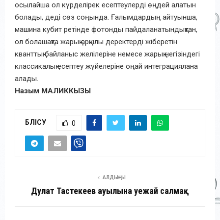
осылайша ол күрделірек есептеулерді өңдей алатын
болады, деді сөз соңында. Ғалымдардың айтуынша,
машина кубит ретінде фотонды пайдаланатындықтан,
ол болашақта жарық арқылы деректерді жіберетін
кванттық байланыс желілеріне немесе жарық негізіндегі
классикалық есептеу жүйелеріне оңай интеграциялана
алады.
Назым МАЛИККЫЗЫ
БӨЛІСУ
0
АЛДЫҢҒЫ
Дулат Тастекеев ауылына әуежай салмақ