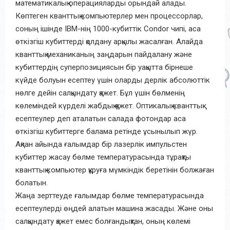
математикалық операцияларды орындай алады.
Көптеген кванттық компьютерлер мен процессорлар,
соның ішінде IBM-нің 1000-кубиттік Condor чипі, аса
өткізгіш кубиттерді қолдану арқылы жасалған. Алайда
кванттық механиканың заңдарын пайдалану және
кубиттердің суперпозициясын бір уақытта бірнеше
күйде болуын есептеу үшін оларды дерлік абсолюттік
нөлге дейін салқындату қажет. Бұл үшін бөлменің
көлеміндей күрделі жабдық қажет. Оптикалық кванттық
есептеулер деп аталатын салада фотондар аса
өткізгіш кубиттерге балама ретінде ұсынылып жүр.
Ақпан айында ғалымдар бір лазерлік импульстен
кубиттер жасау бөлме температурасында тұрақты
кванттық компьютер құруға мүмкіндік беретінін болжаған
болатын.
Жаңа зерттеуде ғалымдар бөлме температурасында
есептеулерді өңдей алатын машина жасады. Және оны
салқындату қажет емес болғандықтан, оның көлемі