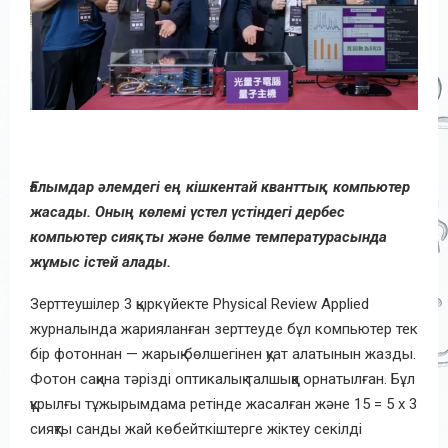
Ғалымдар әлемдегі ең кішкентай кванттық компьютер
жасады. Оның көлемі үстел үстіндегі дербес
компьютер сияқты және бөлме температурасында
жұмыс істей алады.
Зерттеушілер 3 қыркүйекте Physical Review Applied
журналында жарияланған зерттеуде бұл компьютер тек
бір фотоннан — жарық бөлшегінен қуат алатынын жазды.
Фотон сақина тәрізді оптикалық талшыққа орнатылған. Бұл
құрылғы тұжырымдама ретінде жасалған және 15 = 5 x 3
сияқты санды жай көбейткіштерге жіктеу секілді