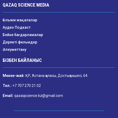
QAZAQ SCIENCE MEDIA
Ғылыми мақалалар
Аудио Подкаст
Бейне бағдарламалар
Деректі фильмдер
Әлеуметтану
БІЗБЕН БАЙЛАНЫС
Мекен-жай:
ҚР, Астана қаласы, Достық көшесі, 64
Тел.:
+7 707 270 21 02
Email:
qazaqscience.kz@gmail.com