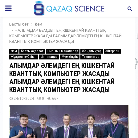
PRIMARY
MENU
Басты бет
Әлем
ҒАЛЫМДАР ӘЛЕМДЕГІ ЕҢ КІШКЕНТАЙ КВАНТТЫҚ
КОМПЬЮТЕР ЖАСАДЫ ҒАЛЫМДАР ӘЛЕМДЕГІ ЕҢ КІШКЕНТАЙ
КВАНТТЫҚ КОМПЬЮТЕР ЖАСАДЫ
Әлем
Басты ақпарат
Ғылыми мақалалар
Жаңалықтар
Жігерлен
Жүзден жүйрік...
Инновация
Мүмкіндік
Технология
ҒАЛЫМДАР ӘЛЕМДЕГІ ЕҢ КІШКЕНТАЙ
КВАНТТЫҚ КОМПЬЮТЕР ЖАСАДЫ
ҒАЛЫМДАР ӘЛЕМДЕГІ ЕҢ КІШКЕНТАЙ
КВАНТТЫҚ КОМПЬЮТЕР ЖАСАДЫ
24/10/2024
0
667