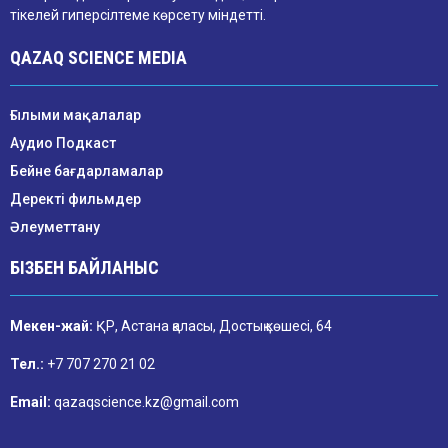
тікелей гиперсілтеме көрсету міндетті.
QAZAQ SCIENCE MEDIA
Ғылыми мақалалар
Аудио Подкаст
Бейне бағдарламалар
Деректі фильмдер
Әлеуметтану
БІЗБЕН БАЙЛАНЫС
Мекен-жай:
ҚР, Астана қаласы, Достық көшесі, 64
Тел.:
+7 707 270 21 02
Email:
qazaqscience.kz@gmail.com