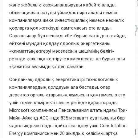
және жобалық қаржыландыруды көбейте алады,
облигациялар сатуды ұйымдастыра алады немесе
компанияларға жеке инвестициялық немесе несиелік
қорларға қол жеткізуді қамтамасыз ете алады.
Сарапшылар бұл шешімді «бетбұрыс сәті» деп атайды,
өйткені мұндай қолдау ядролық энергетиканы
«климаттың өзгеруі мәселесінің шешімінің бөлігі»
ретінде қалыпқа келтіруге көмектеседі, ал бұрын оны
«қажетсіз зұлымдық» деп санаған.
Сондай-ақ, ядролық энергетика ірі технологиялық
компаниялардың қолдауын ала бастады, олар
деректер орталықтарының жұмысын қамтамасыз ету
үшін төмен көміртекті шешім ретінде қарастырады.
Microsoft компаниясы Пенсильвания штатындағы Три-
Майл-Айленд АЭС-інде 835 мегаватт қуаттылығы бар
ядролық реакторды қайта іске қосу үшін Constellation
Energy компаниясымен 20 жылдық келісім-шартқа