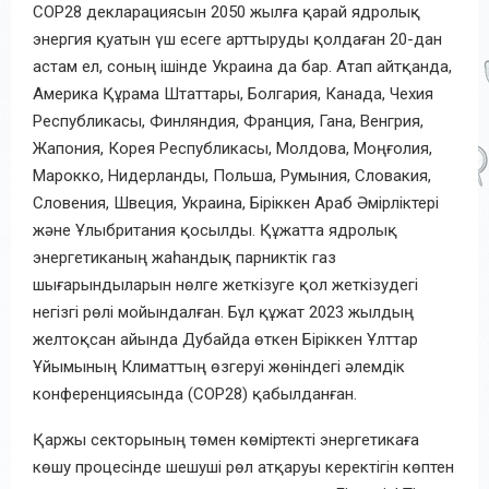
COP28 декларациясын 2050 жылға қарай ядролық
энергия қуатын үш есеге арттыруды қолдаған 20-дан
астам ел, соның ішінде Украина да бар. Атап айтқанда,
Америка Құрама Штаттары, Болгария, Канада, Чехия
Республикасы, Финляндия, Франция, Гана, Венгрия,
Жапония, Корея Республикасы, Молдова, Моңғолия,
Марокко, Нидерланды, Польша, Румыния, Словакия,
Словения, Швеция, Украина, Біріккен Араб Әмірліктері
және Ұлыбритания қосылды. Құжатта ядролық
энергетиканың жаһандық парниктік газ
шығарындыларын нөлге жеткізуге қол жеткізудегі
негізгі рөлі мойындалған. Бұл құжат 2023 жылдың
желтоқсан айында Дубайда өткен Біріккен Ұлттар
Ұйымының Климаттың өзгеруі жөніндегі әлемдік
конференциясында (COP28) қабылданған.
Қаржы секторының төмен көміртекті энергетикаға
көшу процесінде шешуші рөл атқаруы керектігін көптен