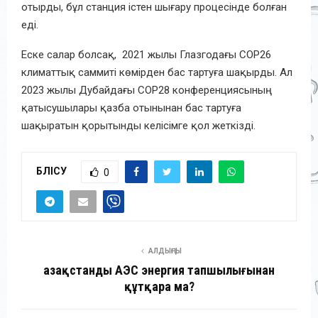
отырды, бұл станция істен шығару процесінде болған
еді.
Еске салар болсақ, 2021 жылы Глазгодағы COP26
климаттық саммиті көмірден бас тартуға шақырды. Ал
2023 жылы Дубайдағы COP28 конференциясының
қатысушылары қазба отынынан бас тартуға
шақыратын қорытынды келісімге қол жеткізді.
БӨЛІСУ
0
АЛДЫҢҒЫ
Қазақстанды АЭС энергия тапшылығынан
құтқара ма?