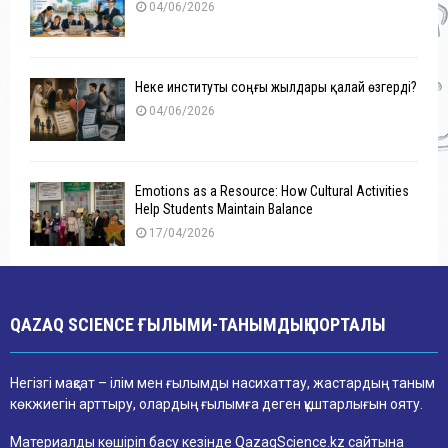
04/06/2026
Неке институты соңғы жылдары қалай өзгерді?
04/06/2026
Emotions as a Resource: How Cultural Activities
Help Students Maintain Balance
17/04/2026
QAZAQ SCIENCE ҒЫЛЫМИ-ТАНЫМДЫҚ ПОРТАЛЫ
Негізгі мақсат – ілім мен ғылымды насихаттау, жастардың таным
көкжиегін арттыру, олардың ғылымға деген құштарлығын ояту.
Материалды көшіріп басу кезінде QazaqScience.kz сайтына