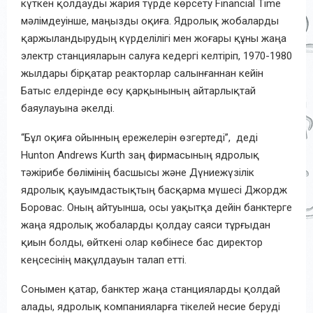
күткен қолдауды жария түрде көрсету Financial Time
мәлімдеуінше, маңызды оқиға. Ядролық жобаларды
қаржыландырудың күрделілігі мен жоғары құны жаңа
электр станцияларын салуға кедергі келтіріп, 1970-1980
жылдары бірқатар реакторлар салынғаннан кейін
Батыс елдерінде өсу қарқынының айтарлықтай
баяулауына әкелді.
“Бұл оқиға ойынның ережелерін өзгертеді”, деді
Hunton Andrews Kurth заң фирмасының ядролық
тәжірибе бөлімінің басшысы және Дүниежүзілік
ядролық қауымдастықтың басқарма мүшесі Джордж
Боровас. Оның айтуынша, осы уақытқа дейін банктерге
жаңа ядролық жобаларды қолдау саяси тұрғыдан
қиын болды, өйткені олар көбінесе бас директор
кеңсесінің мақұлдауын талап етті.
Сонымен қатар, банктер жаңа станцияларды қолдай
алады, ядролық компанияларға тікелей несие беруді