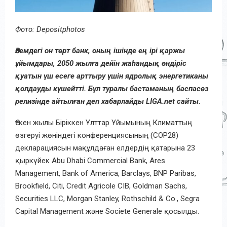
Фото: Depositphotos
Әлемдегі он төрт банк, оның ішінде ең ірі қаржы
ұйымдары, 2050 жылға дейін жаһандық өндіріс
қуатын үш есеге арттыру үшін ядролық энергетиканы
қолдауды күшейтті. Бұл туралы бастаманың баспасөз
релизінде айтылған деп хабарлайды LIGA.net сайты.
Өткен жылы Біріккен Ұлттар Ұйымының Климаттың
өзгеруі жөніндегі конференциясының (COP28)
декларациясын мақұлдаған елдердің қатарына 23
қыркүйек Abu Dhabi Commercial Bank, Ares
Management, Bank of America, Barclays, BNP Paribas,
Brookfield, Citi, Credit Agricole CIB, Goldman Sachs,
Securities LLC, Morgan Stanley, Rothschild & Co., Segra
Capital Management және Societe Generale қосылды.