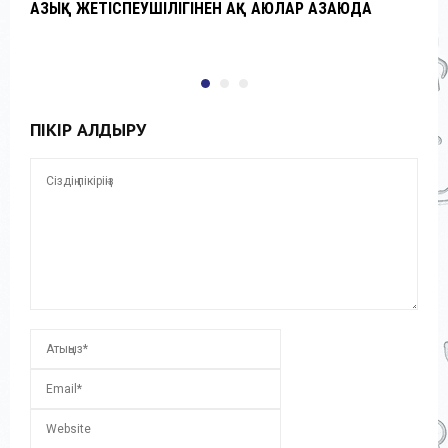
АЗЫҚ ЖЕТІСПЕУШІЛІГІНЕН АҚ АЮЛАР АЗАЮДА
Ғ
а
ПІКІР ҚАЛДЫРУ