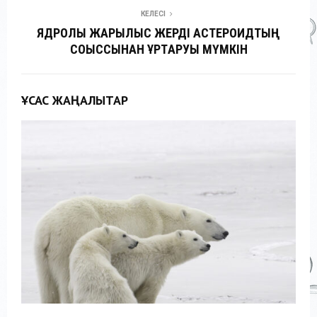
КЕЛЕСІ
ЯДРОЛЫҚ ЖАРЫЛЫС ЖЕРДІ АСТЕРОИДТЫҢ
СОҚЫССЫНАН ҚҰРТҚАРУЫ МҮМКІН
ҰҚСАС ЖАҢАЛЫҚТАР