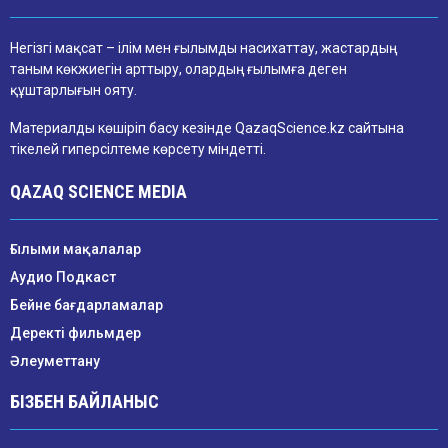
Негізгі мақсат – ілім мен ғылымды насихаттау, жастардың
таным көкжиегін арттыру, олардың ғылымға деген
құштарлығын ояту.
Материалды көшіріп басу кезінде QazaqScience.kz сайтына
тікелей гиперсілтеме көрсету міндетті.
QAZAQ SCIENCE MEDIA
Ғылыми мақалалар
Аудио Подкаст
Бейне бағдарламалар
Деректі фильмдер
Әлеуметтану
БІЗБЕН БАЙЛАНЫС