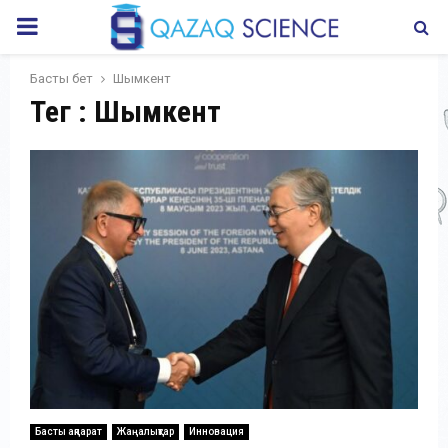
PRIMARY
MENU
Басты бет
Шымкент
Тег : Шымкент
Басты ақпарат
Жаңалықтар
Инновация