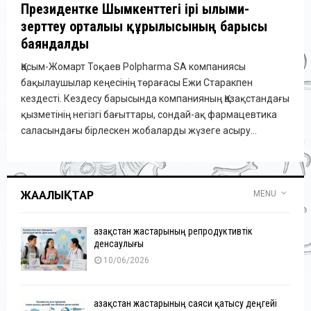
Президентке Шымкенттегі ірі ғылыми-
зерттеу орталығы құрылысының барысы
баяндалды
Қасым-Жомарт Тоқаев Polpharma SA компаниясы
бақылаушылар кеңесінің төрағасы Ежи Старакпен
кездесті. Кездесу барысында компанияның Қазақстандағы
қызметінің негізгі бағыттары, сондай-ақ фармацевтика
саласындағы бірлескен жобаларды жүзеге асыру...
ЖАҢАЛЫҚТАР
MENU
Қазақстан жастарының репродуктивтік
денсаулығы
10/06/2026
Қазақстан жастарының саяси қатысу деңгейі