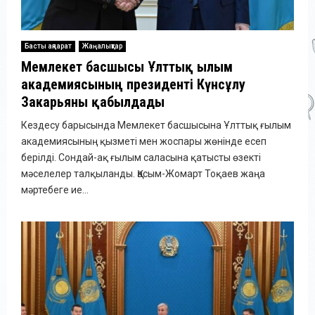
Басты ақпарат
Жаңалықтар
Мемлекет басшысы Ұлттық ғылым
академиясының президенті Күнсұлу
Закарьяны қабылдады
Кездесу барысында Мемлекет басшысына Ұлттық ғылым
академиясының қызметі мен жоспары жөнінде есеп
берілді. Сондай-ақ ғылым саласына қатысты өзекті
мәселелер талқыланды. Қасым-Жомарт Тоқаев жаңа
мәртебеге ие...