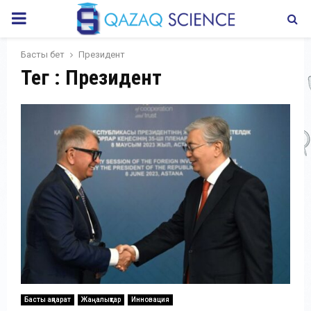
PRIMARY
MENU
Басты бет
Президент
Тег : Президент
Басты ақпарат
Жаңалықтар
Инновация