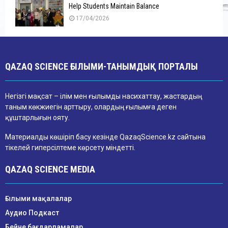
Help Students Maintain Balance
17/04/2026
QAZAQ SCIENCE ҒЫЛЫМИ-ТАНЫМДЫҚ ПОРТАЛЫ
Негізгі мақсат – ілім мен ғылымды насихаттау, жастардың
таным көкжиегін арттыру, олардың ғылымға деген
құштарлығын ояту.
Материалды көшіріп басу кезінде QazaqScience.kz сайтына
тікелей гиперсілтеме көрсету міндетті.
QAZAQ SCIENCE MEDIA
Ғылыми мақалалар
Аудио Подкаст
Бейне бағдарламалар