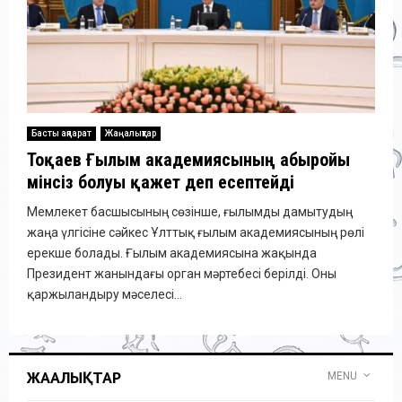
Басты ақпарат
Жаңалықтар
Тоқаев Ғылым академиясының абыройы
мінсіз болуы қажет деп есептейді
Мемлекет басшысының сөзінше, ғылымды дамытудың
жаңа үлгісіне сәйкес Ұлттық ғылым академиясының рөлі
ерекше болады. Ғылым академиясына жақында
Президент жанындағы орган мәртебесі берілді. Оны
қаржыландыру мәселесі...
ЖАҢАЛЫҚТАР
MENU