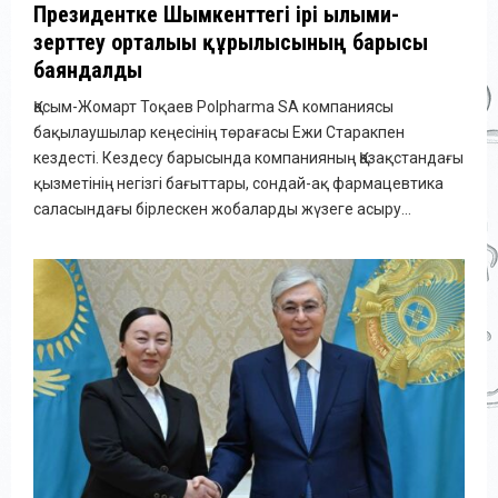
Президентке Шымкенттегі ірі ғылыми-
зерттеу орталығы құрылысының барысы
баяндалды
Қасым-Жомарт Тоқаев Polpharma SA компаниясы
бақылаушылар кеңесінің төрағасы Ежи Старакпен
кездесті. Кездесу барысында компанияның Қазақстандағы
қызметінің негізгі бағыттары, сондай-ақ фармацевтика
саласындағы бірлескен жобаларды жүзеге асыру...