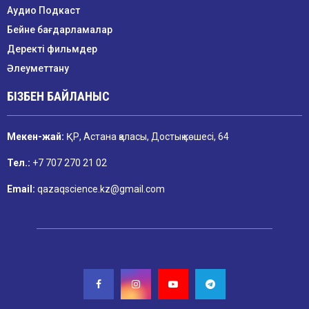
Аудио Подкаст
Бейне бағдарламалар
Деректі фильмдер
Әлеуметтану
БІЗБЕН БАЙЛАНЫС
Мекен-жай:
ҚР, Астана қаласы, Достық көшесі, 64
Тел.:
+7 707 270 21 02
Email:
qazaqscience.kz@gmail.com