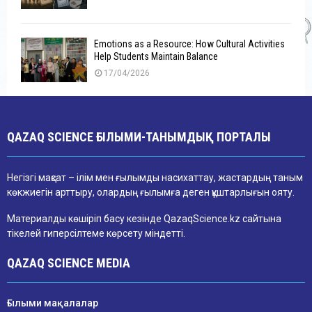
Emotions as a Resource: How Cultural Activities
Help Students Maintain Balance
17/04/2026
QAZAQ SCIENCE ҒЫЛЫМИ-ТАНЫМДЫҚ ПОРТАЛЫ
Негізгі мақсат – ілім мен ғылымды насихаттау, жастардың таным
көкжиегін арттыру, олардың ғылымға деген құштарлығын ояту.
Материалды көшіріп басу кезінде QazaqScience.kz сайтына
тікелей гиперсілтеме көрсету міндетті.
QAZAQ SCIENCE MEDIA
Ғылыми мақалалар