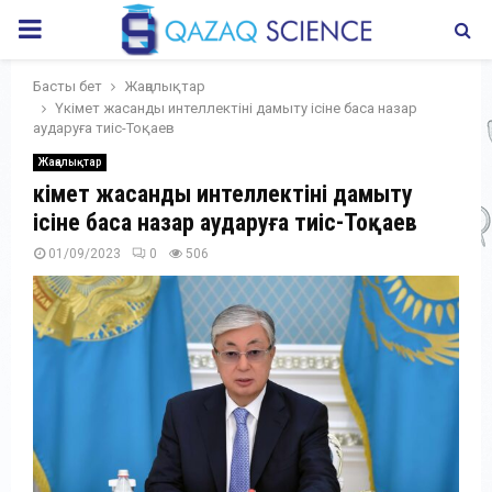
PRIMARY
MENU
Басты бет
Жаңалықтар
Үкімет жасанды интеллектіні дамыту ісіне баса назар
аударуға тиіс-Тоқаев
Жаңалықтар
Үкімет жасанды интеллектіні дамыту
ісіне баса назар аударуға тиіс-Тоқаев
01/09/2023
0
506