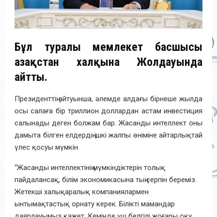
Бұл туралы мемлекет басшысы
Қазақстан халқына Жолдауында
айтты.
Президенттің айтуынша, әлемде алдағы бірнеше жылда
осы салаға бір триллион доллардан астам инвестиция
салынады деген болжам бар. Жасанды интеллект оны
дамыта білген елдердің ішкі жалпы өніміне айтарлықтай
үлес қосуы мүмкін.
“Жасанды интеллектінің мүмкіндіктерін толық
пайдалансақ, білім экономикасына тың серпін береміз.
Жетекші халықаралық компаниялармен
ынтымақтастық орнату керек. Білікті мамандар
даярлауымыз қажет. Кемінде үш белгілі жоғары оқу