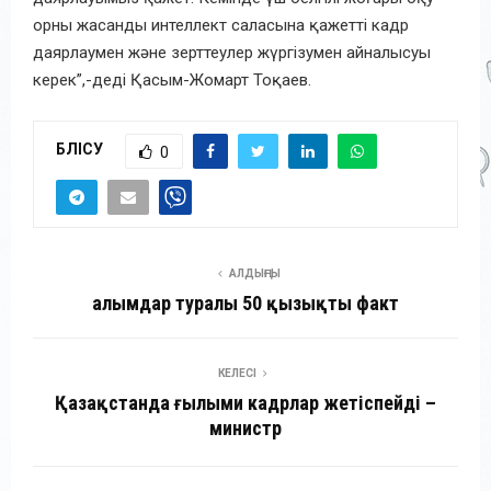
орны жасанды интеллект саласына қажетті кадр
даярлаумен және зерттеулер жүргізумен айналысуы
керек”,-деді Қасым-Жомарт Тоқаев.
БӨЛІСУ
0
АЛДЫҢҒЫ
Ғалымдар туралы 50 қызықты факт
КЕЛЕСІ
Қазақстанда ғылыми кадрлар жетіспейді –
министр