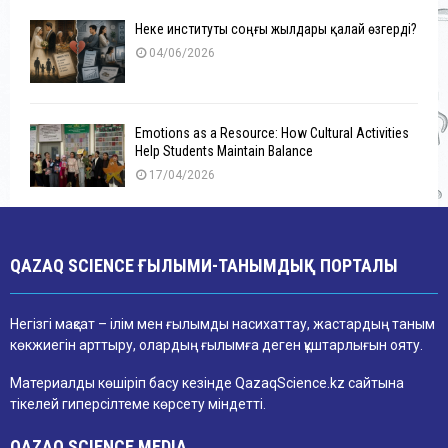
Неке институты соңғы жылдары қалай өзгерді?
04/06/2026
Emotions as a Resource: How Cultural Activities
Help Students Maintain Balance
17/04/2026
QAZAQ SCIENCE ҒЫЛЫМИ-ТАНЫМДЫҚ ПОРТАЛЫ
Негізгі мақсат – ілім мен ғылымды насихаттау, жастардың таным
көкжиегін арттыру, олардың ғылымға деген құштарлығын ояту.
Материалды көшіріп басу кезінде QazaqScience.kz сайтына
тікелей гиперсілтеме көрсету міндетті.
QAZAQ SCIENCE MEDIA