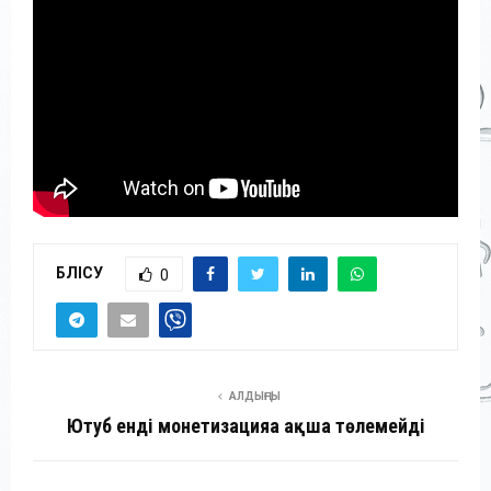
БӨЛІСУ
0
АЛДЫҢҒЫ
Ютуб енді монетизацияға ақша төлемейді