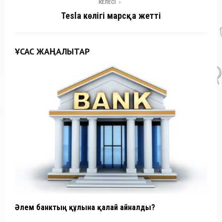
КЕЛЕСІ
Tesla көлігі марсқа жетті
ҰҚСАС ЖАҢАЛЫҚТАР
Әлем банктың құлына қалай айналды?
Т