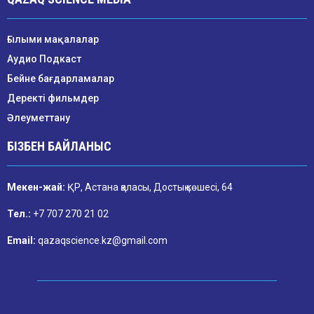
Ғылыми мақалалар
Аудио Подкаст
Бейне бағдарламалар
Деректі фильмдер
Әлеуметтану
БІЗБЕН БАЙЛАНЫС
Мекен-жай:
ҚР, Астана қаласы, Достық көшесі, 64
Тел.:
+7 707 270 21 02
Email:
qazaqscience.kz@gmail.com