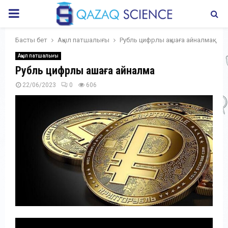
PRIMARY
MENU
Басты бет
Ақыл патшалығы
Рубль цифрлы ақшаға айналмақ
Ақыл патшалығы
Рубль цифрлы ақшаға айналмақ
22/06/2023
0
606