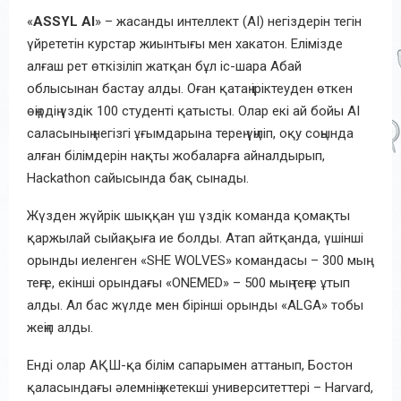
«
ASSYL AI
» – жасанды интеллект (AI) негіздерін тегін
үйрететін курстар жиынтығы мен хакатон. Елімізде
алғаш рет өткізіліп жатқан бұл іс-шара Абай
облысынан бастау алды. Оған қатаң іріктеуден өткен
өңірдің үздік 100 студенті қатысты. Олар екі ай бойы AI
саласының негізгі ұғымдарына терең үңіліп, оқу соңында
алған білімдерін нақты жобаларға айналдырып,
Hackathon сайысында бақ сынады.
Жүзден жүйрік шыққан үш үздік команда қомақты
қаржылай сыйақыға ие болды. Атап айтқанда, үшінші
орынды иеленген «SHE WOLVES» командасы – 300 мың
теңге, екінші орындағы «ONEMED» – 500 мың теңге ұтып
алды. Ал бас жүлде мен бірінші орынды «ALGA» тобы
жеңіп алды.
Енді олар АҚШ-қа білім сапарымен аттанып, Бостон
қаласындағы әлемнің жетекші университеттері – Harvard,