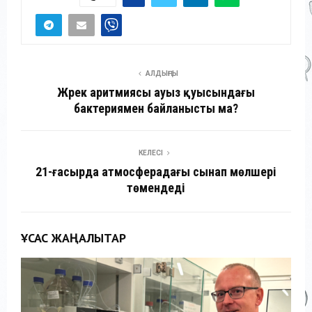
АЛДЫҢҒЫ
Жүрек аритмиясы ауыз қуысындағы
бактериямен байланысты ма?
КЕЛЕСІ
21-ғасырда атмосферадағы сынап мөлшері
төмендеді
ҰҚСАС ЖАҢАЛЫҚТАР