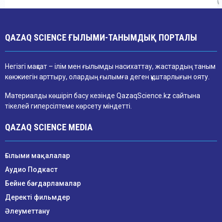
QAZAQ SCIENCE ҒЫЛЫМИ-ТАНЫМДЫҚ ПОРТАЛЫ
Негізгі мақсат – ілім мен ғылымды насихаттау, жастардың таным
көкжиегін арттыру, олардың ғылымға деген құштарлығын ояту.
Материалды көшіріп басу кезінде QazaqScience.kz сайтына
тікелей гиперсілтеме көрсету міндетті.
QAZAQ SCIENCE MEDIA
Ғылыми мақалалар
Аудио Подкаст
Бейне бағдарламалар
Деректі фильмдер
Әлеуметтану