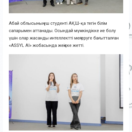
Абай облысының үш студенті АҚШ-қа тегін білім
сапарымен аттанады. Осындай мүмкіндікке ие болу
үшін олар жасанды интеллектті меңгеруге бағытталған
«ASSYL AI» жобасында жеңіске жетті.