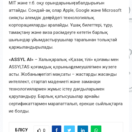
MIT және т.б. оқу орындарының табалдырығын
аттайды. Сондай-ақ олар Apple, Google және Microsoft
сияқты әлемдік деңгейдегі технологиялық
корпорацияларды аралайды. Ұшақ билеттері, тұру,
тамақтану және виза рәсімдеуге кететін барлық
шығындар ұйымдастырушылар тарапынан толықтай
қаржыландырылады.
«
ASSYL AI»
– Халықаралық «Қазақ тілі» қоғамы мен
ASSYLTAS қоғамдық қорының демеушілігімен жүзеге
асты. Жобаның негізгі мақсаты – жастарды жасанды
интеллект, стартап мәдениеті және заманауи
технологиялармен жұмыс істеу дағдыларымен
қаруландыру. Барлық қатысушылар арнайы
сертификаттармен марапатталып, ерекше сыйлықтарға
ие болды.
БӨЛІСУ
0