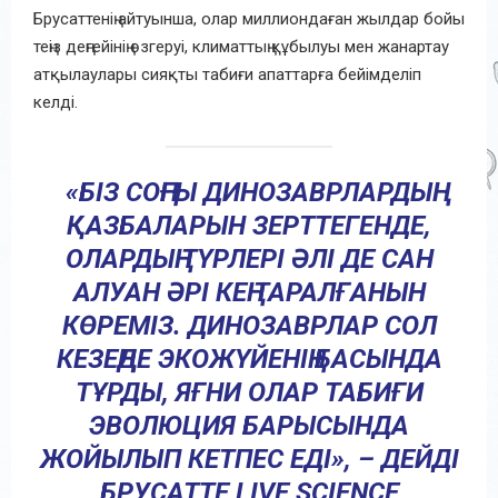
Брусаттенің айтуынша, олар миллиондаған жылдар бойы
теңіз деңгейінің өзгеруі, климаттың құбылуы мен жанартау
атқылаулары сияқты табиғи апаттарға бейімделіп
келді.
«БІЗ СОҢҒЫ ДИНОЗАВРЛАРДЫҢ
ҚАЗБАЛАРЫН ЗЕРТТЕГЕНДЕ,
ОЛАРДЫҢ ТҮРЛЕРІ ӘЛІ ДЕ САН
АЛУАН ӘРІ КЕҢ ТАРАЛҒАНЫН
КӨРЕМІЗ. ДИНОЗАВРЛАР СОЛ
КЕЗЕҢДЕ ЭКОЖҮЙЕНІҢ БАСЫНДА
ТҰРДЫ, ЯҒНИ ОЛАР ТАБИҒИ
ЭВОЛЮЦИЯ БАРЫСЫНДА
ЖОЙЫЛЫП КЕТПЕС ЕДІ», – ДЕЙДІ
БРУСАТТЕ LIVE SCIENCE