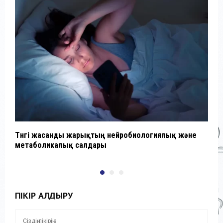
Түнгі жасанды жарықтың нейробиологиялық және
К
метаболикалық салдары
ПІКІР ҚАЛДЫРУ