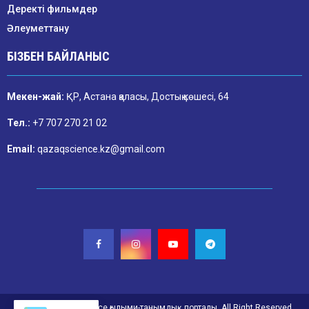
Деректі фильмдер
Әлеуметтану
БІЗБЕН БАЙЛАНЫС
Мекен-жай:
ҚР, Астана қаласы, Достық көшесі, 64
Тел.:
+7 707 270 21 02
Email:
qazaqscience.kz@gmail.com
@2026. Qazaq Science ғылыми-танымдық порталы. All Right Reserved