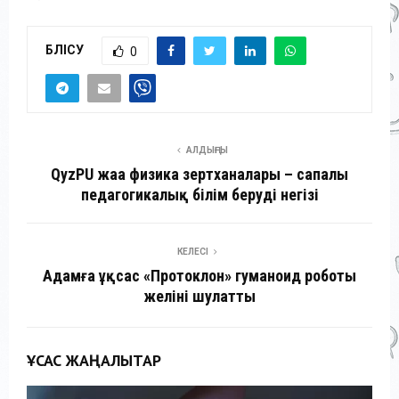
БӨЛІСУ
0
АЛДЫҢҒЫ
QyzPU жаңа физика зертханалары – сапалы
педагогикалық білім берудің негізі
КЕЛЕСІ
Адамға ұқсас «Протоклон» гуманоид роботы
желіні шулатты
ҰҚСАС ЖАҢАЛЫҚТАР