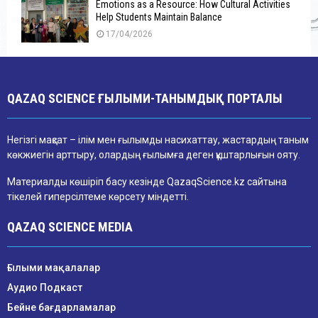
Emotions as a Resource: How Cultural Activities
Help Students Maintain Balance
17/04/2026
QAZAQ SCIENCE ҒЫЛЫМИ-ТАНЫМДЫҚ ПОРТАЛЫ
Негізгі мақсат – ілім мен ғылымды насихаттау, жастардың таным
көкжиегін арттыру, олардың ғылымға деген құштарлығын ояту.
Материалды көшіріп басу кезінде QazaqScience.kz сайтына
тікелей гиперсілтеме көрсету міндетті.
QAZAQ SCIENCE MEDIA
Ғылыми мақалалар
Аудио Подкаст
Бейне бағдарламалар