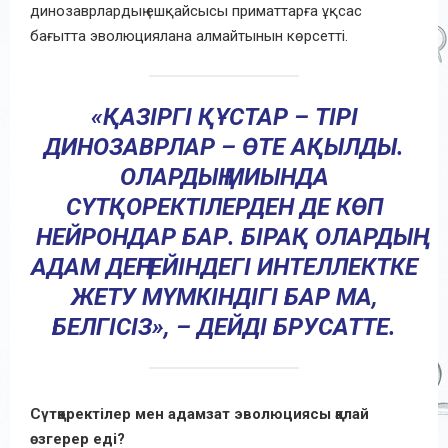
динозаврлардың ешқайсысы приматтарға ұқсас
бағытта эволюциялана алмайтынын көрсетті.
«ҚАЗІРГІ ҚҰСТАР – ТІРІ
ДИНОЗАВРЛАР – ӨТЕ АҚЫЛДЫ.
ОЛАРДЫҢ МИЫНДА
СҮТҚОРЕКТІЛЕРДЕН ДЕ КӨП
НЕЙРОНДАР БАР. БІРАҚ ОЛАРДЫҢ
АДАМ ДЕҢГЕЙІНДЕГІ ИНТЕЛЛЕКТКЕ
ЖЕТУ МҮМКІНДІГІ БАР МА,
БЕЛГІСІЗ», – ДЕЙДІ БРУСАТТЕ.
Сүтқоректілер мен адамзат эволюциясы қалай
өзгерер еді?