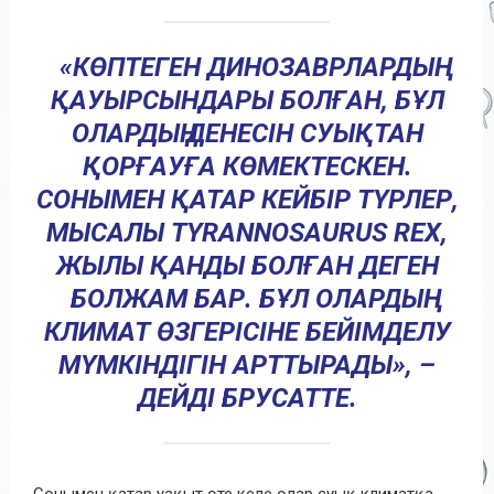
«КӨПТЕГЕН ДИНОЗАВРЛАРДЫҢ
ҚАУЫРСЫНДАРЫ БОЛҒАН, БҰЛ
ОЛАРДЫҢ ДЕНЕСІН СУЫҚТАН
ҚОРҒАУҒА КӨМЕКТЕСКЕН.
СОНЫМЕН ҚАТАР КЕЙБІР ТҮРЛЕР,
МЫСАЛЫ TYRANNOSAURUS REX,
ЖЫЛЫ ҚАНДЫ БОЛҒАН ДЕГЕН
БОЛЖАМ БАР. БҰЛ ОЛАРДЫҢ
КЛИМАТ ӨЗГЕРІСІНЕ БЕЙІМДЕЛУ
МҮМКІНДІГІН АРТТЫРАДЫ», –
ДЕЙДІ БРУСАТТЕ.