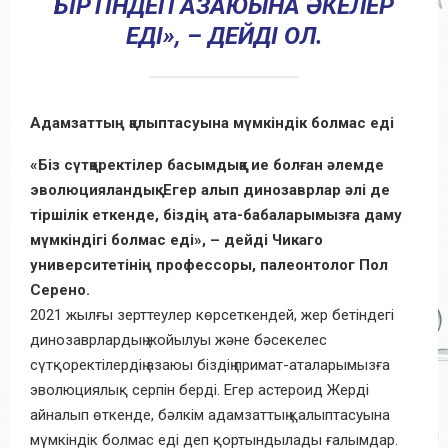
БІРТІНДЕП АЗАЮЫНА ӘКЕЛЕР
ЕДІ», – ДЕЙДІ ОЛ.
Адамзаттың қалыптасуына мүмкіндік болмас еді
«Біз сүтқоректілер басымдыққа ие болған әлемде
эволюцияландық. Егер алып динозаврлар әлі де
тіршілік еткенде, біздің ата-бабаларымызға даму
мүмкіндігі болмас еді», – дейді Чикаго
университетінің профессоры, палеонтолог Пол
Серено.
2021 жылғы зерттеулер көрсеткендей, жер бетіндегі
динозаврлардың жойылуы және бәсекелес
сүтқоректілердің азаюы біздің примат-аталарымызға
эволюциялық серпін берді. Егер астероид Жерді
айналып өткенде, бәлкім адамзаттың қалыптасуына
мүмкіндік болмас еді деп қортындылады ғалымдар.