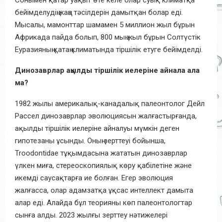
Сонымен қатар уақыт өте келе олар суық климатқа
бейімделудің жаңа тәсілдерін дамытқан болар еді.
Мысалы, мамонттар шамамен 5 миллион жыл бұрын
Африкада пайда болып, 800 мың жыл бұрын Солтүстік
Еуразияның қатаң климатында тіршілік етуге бейімделді.
Динозаврлар ақылды тіршілік иелеріне айнала ала
ма?
1982 жылы америкалық-канадалық палеонтолог Дейл
Рассел динозаврлар эволюциясын жалғастырғанда,
ақылды тіршілік иелеріне айналуы мүмкін деген
гипотезаны ұсынды. Оның зерттеуі бойынша,
Troodontidae тұқымдасына жататын динозаврлар
үлкен миға, стереоскопиялық көру қабілетіне және
икемді саусақтарға ие болған. Егер эволюция
жалғасса, олар адамзатқа ұқсас интеллект дамыта
алар еді. Алайда бұл теорияны көп палеонтологтар
сынға алды. 2023 жылғы зерттеу нәтижелері