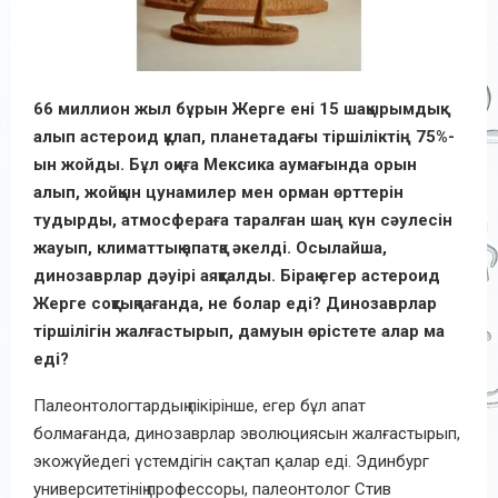
66 миллион жыл бұрын Жерге ені 15 шақырымдық
алып астероид құлап, планетадағы тіршіліктің 75%-
ын жойды. Бұл оқиға Мексика аумағында орын
алып, жойқын цунамилер мен орман өрттерін
тудырды, атмосфераға таралған шаң күн сәулесін
жауып, климаттық апатқа әкелді. Осылайша,
динозаврлар дәуірі аяқталды. Бірақ егер астероид
Жерге соқтықпағанда, не болар еді? Динозаврлар
тіршілігін жалғастырып, дамуын өрістете алар ма
еді?
Палеонтологтардың пікірінше, егер бұл апат
болмағанда, динозаврлар эволюциясын жалғастырып,
экожүйедегі үстемдігін сақтап қалар еді. Эдинбург
университетінің профессоры, палеонтолог Стив