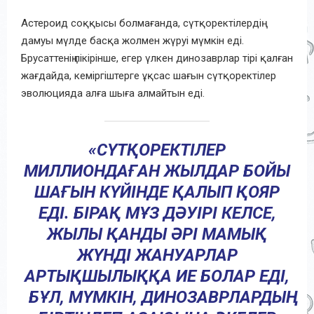
Астероид соққысы болмағанда, сүтқоректілердің
дамуы мүлде басқа жолмен жүруі мүмкін еді.
Брусаттенің пікірінше, егер үлкен динозаврлар тірі қалған
жағдайда, кеміргіштерге ұқсас шағын сүтқоректілер
эволюцияда алға шыға алмайтын еді.
«СҮТҚОРЕКТІЛЕР
МИЛЛИОНДАҒАН ЖЫЛДАР БОЙЫ
ШАҒЫН КҮЙІНДЕ ҚАЛЫП ҚОЯР
ЕДІ. БІРАҚ МҰЗ ДӘУІРІ КЕЛСЕ,
ЖЫЛЫ ҚАНДЫ ӘРІ МАМЫҚ
ЖҮНДІ ЖАНУАРЛАР
АРТЫҚШЫЛЫҚҚА ИЕ БОЛАР ЕДІ,
БҰЛ, МҮМКІН, ДИНОЗАВРЛАРДЫҢ