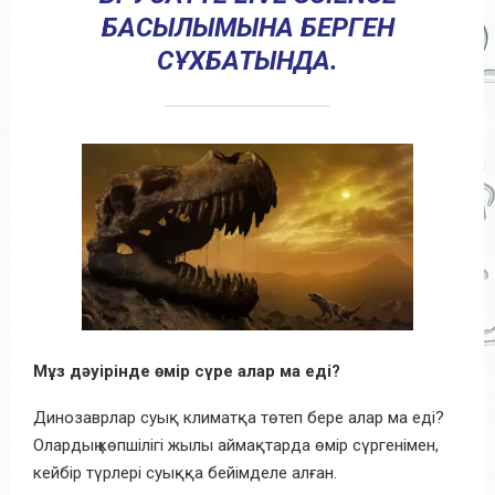
БАСЫЛЫМЫНА БЕРГЕН
СҰХБАТЫНДА.
Мұз дәуірінде өмір сүре алар ма еді?
Динозаврлар суық климатқа төтеп бере алар ма еді?
Олардың көпшілігі жылы аймақтарда өмір сүргенімен,
кейбір түрлері суыққа бейімделе алған.