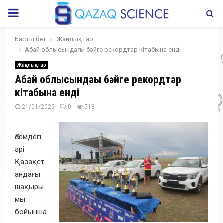
PRIMARY
MENU
Басты бет
Жаңалықтар
Абай облысындағы бәйге рекордтар кітабына енді
Жаңалықтар
Абай облысындағы бәйге рекордтар
кітабына енді
21/01/2025
0
518
Әлемдегі
әрі
Қазақст
андағы
шақыры
мы
бойынша