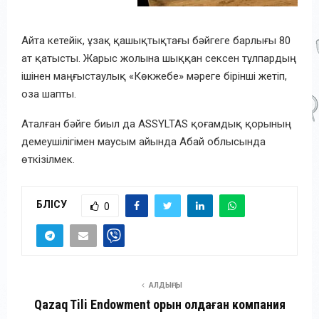
Айта кетейік, ұзақ қашықтықтағы бәйгеге барлығы 80
ат қатысты. Жарыс жолына шыққан сексен тұлпардың
ішінен маңғыстаулық «Көкжебе» мәреге бірінші жетіп,
оза шапты.
Аталған бәйге биыл да ASSYLTAS қоғамдық қорының
демеушілігімен маусым айында Абай облысында
өткізілмек.
БӨЛІСУ
0
АЛДЫҢҒЫ
Qazaq Tili Endowment қорын қолдаған компания