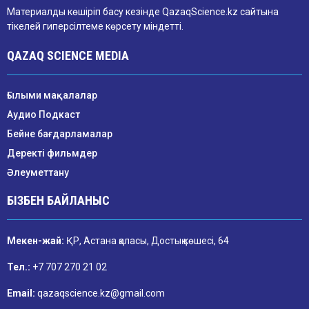
Материалды көшіріп басу кезінде QazaqScience.kz сайтына
тікелей гиперсілтеме көрсету міндетті.
QAZAQ SCIENCE MEDIA
Ғылыми мақалалар
Аудио Подкаст
Бейне бағдарламалар
Деректі фильмдер
Әлеуметтану
БІЗБЕН БАЙЛАНЫС
Мекен-жай:
ҚР, Астана қаласы, Достық көшесі, 64
Тел.:
+7 707 270 21 02
Email:
qazaqscience.kz@gmail.com