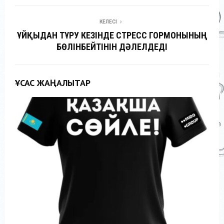
КЕЛЕСІ
ҰЙҚЫДАН ТҰРУ КЕЗІНДЕ СТРЕСС ГОРМОНЫНЫҢ
БӨЛІНБЕЙТІНІН ДӘЛЕЛДЕДІ
ҰҚСАС ЖАҢАЛЫҚТАР