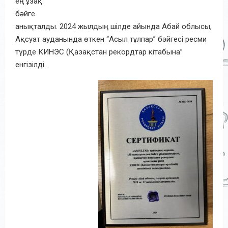
ең ұзақ
бәйге
анықталды. 2024 жылдың шілде айында Абай облысы,
Ақсуат ауданында өткен “Асыл тұлпар” бәйгесі ресми
түрде КИНЭС (Қазақстан рекордтар кітабына”
енгізілді.