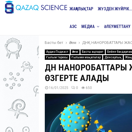
ЖАҢАЛЫҚТАР
ЖҮЗДЕН ЖҮЙРІК…
АЭС
МЕДИА
ӘЛЕУМЕТТАНУ
Басты бет
Әлем
ДНҚ НАНОРОБАТТАРЫ ЖА
Аудио Подкаст
Әлем
Басты ақпарат
Бейне бағдарла
Ғылым тарихы
Ғылыми мақалалар
Денсаулық
Жаң
ДНҚ НАНОРОБАТТАР
ӨЗГЕРТЕ АЛАДЫ
16/01/2025
0
650