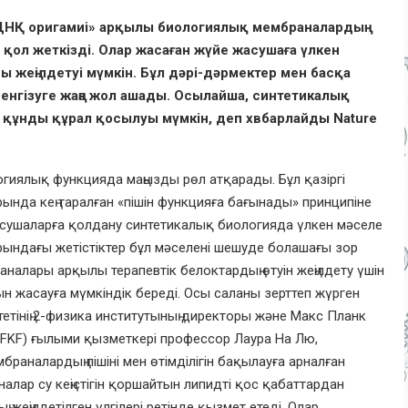
«ДНҚ оригамиі» арқылы биологиялық мембраналардың
ол жеткізді. Олар жасаған жүйе жасушаға үлкен
 жеңілдетуі мүмкін. Бұл дәрі-дәрмектер мен басқа
енгізуге жаңа жол ашады. Осылайша, синтетикалық
 құнды құрал қосылуы мүмкін, деп хвбарлайды Nature
гиялық функцияда маңызды рөл атқарады. Бұл қазіргі
ында кең таралған «пішін функцияға бағынады» принципіне
асушаларға қолдану синтетикалық биологияда үлкен мәселе
ындағы жетістіктер бұл мәселені шешуде болашағы зор
алары арқылы терапевтік белоктардың өтуін жеңілдету үшін
ын жасауға мүмкіндік береді. Осы саланы зерттеп жүрген
тетінің 2-физика институтының директоры және Макс Планк
I-FKF) ғылыми қызметкері профессор Лаура На Лю,
раналардың пішіні мен өтімділігін бақылауға арналған
лар су кеңістігін қоршайтын липидті қос қабаттардан
еңілдетілген үлгілері ретінде қызмет етеді. Олар