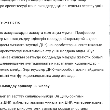
 әрекеттесуді және липидтердің мінез-құлқын зерттеу үшін
ы жетістік
лық жасушаларды жасауға жол ашуы мүмкін. Профессор
р мен жаңа емдеу әдістерін жасауда айтарлықтай ықпал
андасы сигналға тәуелді ДНҚ-нанороботтарын синтетикалық
рекеттесуді қамтамасыз ету үшін қолдана алды. «Бұл
мінез-құлқын реттеуде қолдануда маңызды жетістік болып
ушаның өлшемін имитациялайтын қарапайым құрылымдар –
жұмыс істейді. Зерттеушілер ДНҚ-нанороботтарын пайдалана
пішіні мен функционалдығына әсер ете алды.
асымалдау арналарын жасау
гізгі зерттеу салаларының бірі. Ол ДНҚ-оригами
 ДНҚ тізбектері арқылы жиналатын ДНҚ жіптерінің маманы.
ымдарын микрометрлік ауқымда қоршаған ортаны