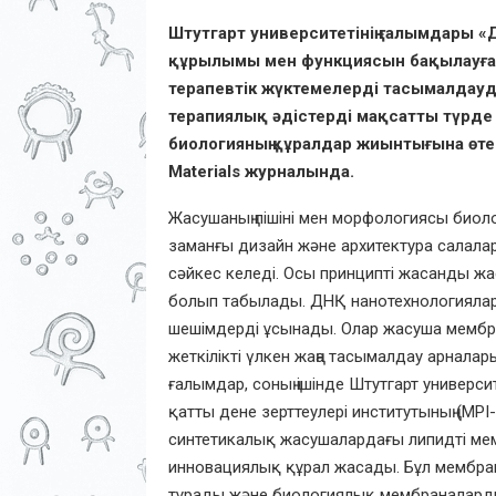
Штутгарт университетінің ғалымдары 
құрылымы мен функциясын бақылауға қ
терапевтік жүктемелерді тасымалдауды
терапиялық әдістерді мақсатты түрде 
биологияның құралдар жиынтығына өте
Materials журналында.
Жасушаның пішіні мен морфологиясы биоло
заманғы дизайн және архитектура салалар
сәйкес келеді. Осы принципті жасанды ж
болып табылады. ДНҚ нанотехнологиялар
шешімдерді ұсынады. Олар жасуша мембран
жеткілікті үлкен жаңа тасымалдау арналар
ғалымдар, соның ішінде Штутгарт универси
қатты дене зерттеулері институтының (MP
синтетикалық жасушалардағы липидті мемб
инновациялық құрал жасады. Бұл мембрана
тұрады және биологиялық мембраналардың ж