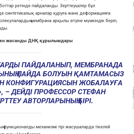
боттар ретінде пайдаланды. Зерттеушілер бұл
е синтетикалық арналар құруға және деформацияға
олекулалардың мембрана арқылы өтуіне мүмкіндік беріп,
ады.
ымен жасанды ДНҚ құрылымдары
ТТАРДЫ ПАЙДАЛАНЫП, МЕМБРАНАДА
ЫНЫҢ ПАЙДА БОЛУЫН ҚАМТАМАСЫЗ
 МЕН КОНФИГУРАЦИЯСЫН ЖОБАЛАУҒА
», – ДЕЙДІ ПРОФЕССОР СТЕФАН
РТТЕУ АВТОРЛАРЫНЫҢ БІРІ.
 функционалды механизмі тірі жасушаларда тікелей