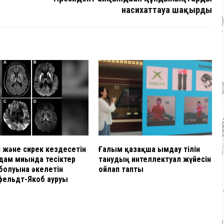
насихаттауға шақырды
і және сирек кездесетін
Ғалым қазақша ымдау тілін
адам миында тесіктер
танудың интеллектуал жүйесін
болуына әкелетін
ойлап тапты
фельдт-Якоб ауруы