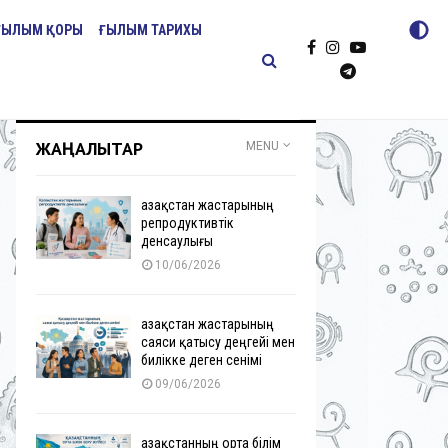
ҒЫЛЫМ ҚОРЫ
ҒЫЛЫМ ТАРИХЫ
ЖАҢАЛЫҚТАР
MENU
Қазақстан жастарының
репродуктивтік
денсаулығы
10/06/2026
Қазақстан жастарының
саяси қатысу деңгейі мен
билікке деген сенімі
09/06/2026
Қазақстанның орта білім