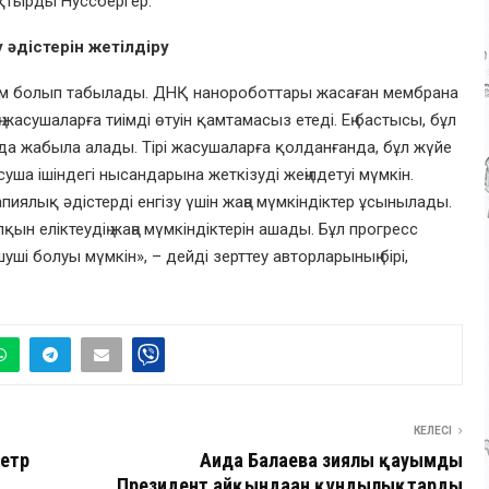
қтырды Нуссбергер.
 әдістерін жетілдіру
дам болып табылады. ДНҚ нанороботтары жасаған мембрана
 жасушаларға тиімді өтуін қамтамасыз етеді. Ең бастысы, бұл
да жабыла алады. Тірі жасушаларға қолданғанда, бұл жүйе
уша ішіндегі нысандарына жеткізуді жеңілдетуі мүмкін.
иялық әдістерді енгізу үшін жаңа мүмкіндіктер ұсынылады.
ұлқын еліктеудің жаңа мүмкіндіктерін ашады. Бұл прогресс
ші болуы мүмкін», – дейді зерттеу авторларының бірі,
КЕЛЕСІ
метр
Аида Балаева зиялы қауымды
Президент айқындаған құндылықтарды