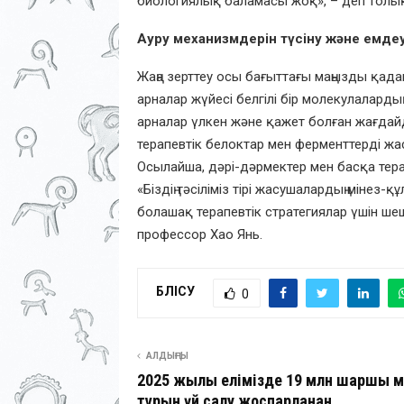
биологиялық баламасы жоқ», – деп толы
Ауру механизмдерін түсіну және емдеу
Жаңа зерттеу осы бағыттағы маңызды қа
арналар жүйесі белгілі бір молекулалардың
арналар үлкен және қажет болған жағдай
терапевтік белоктар мен ферменттерді жас
Осылайша, дәрі-дәрмектер мен басқа терап
«Біздің тәсіліміз тірі жасушалардың мінез-қ
болашақ терапевтік стратегиялар үшін шешу
профессор Хао Янь.
БӨЛІСУ
0
АЛДЫҢҒЫ
2025 жылы елімізде 19 млн шаршы 
тұрғын үй салу жоспарланған