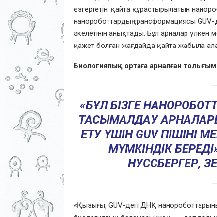
өзгертетін, қайта құрастырылатын наноро
нанороботтардың трансформациясы GUV-д
әкелетінін анықтады. Бұл арналар үлкен м
қажет болған жағдайда қайта жабыла ал
Биологиялық ортаға арналған толығ
«БҰЛ БІЗГЕ НАНОРОБО
ТАСЫМАЛДАУ АРНАЛАР
ЕТУ ҮШІН GUV ПІШІНІ
МҮМКІНДІК БЕРЕДІ
НУССБЕРГЕР, ЗЕ
«Қызығы, GUV-дегі ДНҚ нанороботтарының