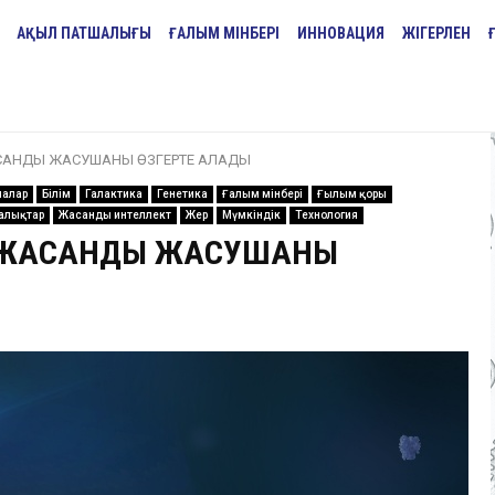
АҚЫЛ ПАТШАЛЫҒЫ
ҒАЛЫМ МІНБЕРІ
ИННОВАЦИЯ
ЖІГЕРЛЕН
САНДЫ ЖАСУШАНЫ ӨЗГЕРТЕ АЛАДЫ
малар
Білім
Галактика
Генетика
Ғалым мінбері
Ғылым қоры
алықтар
Жасанды интеллект
Жер
Мүмкіндік
Технология
Ы ЖАСАНДЫ ЖАСУШАНЫ