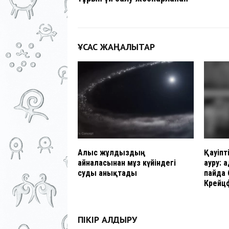
ҰҚСАС ЖАҢАЛЫҚТАР
Алыс жұлдыздың
Қауіпт
айналасынан мұз күйіндегі
ауру: 
суды анықтады
пайда 
Крейц
ПІКІР ҚАЛДЫРУ