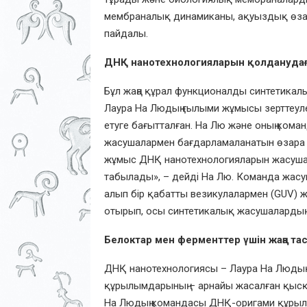
мембраналық динамиканы, ақуыздық өзара
пайдалы.
ДНҚ нанотехнологияларын қолданудағ
Бұл жаңа құрал функционалды синтетика
Лаура На Людың ғылыми жұмысы зерттеуле
етуге бағытталған. На Лю және оның ком
жасушалармен бағдарламаланатын өзара ә
жұмыс ДНҚ нанотехнологияларын жасуша 
табылады», – дейді На Лю. Команда жас
алып бір қабатты везикулалармен (GUV) 
отырып, осы синтетикалық жасушалардың 
Белоктар мен ферменттер үшін жаңа т
ДНҚ нанотехнологиясы – Лаура На Людың не
құрылымдарының – арнайы жасалған қысқа
На Людың командасы ДНҚ-оригами құрыл