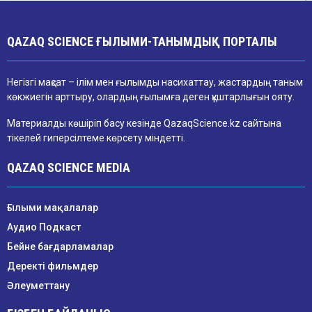
QAZAQ SCIENCE ҒЫЛЫМИ-ТАНЫМДЫҚ ПОРТАЛЫ
Негізгі мақсат – ілім мен ғылымды насихаттау, жастардың таным
көкжиегін арттыру, олардың ғылымға деген құштарлығын ояту.
Материалды көшіріп басу кезінде QazaqScience.kz сайтына
тікелей гиперсілтеме көрсету міндетті.
QAZAQ SCIENCE MEDIA
Ғылыми мақалалар
Аудио Подкаст
Бейне бағдарламалар
Деректі фильмдер
Әлеуметтану