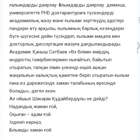
ғалымдарды даярлау. Ғалымдарды даярлау демекші,
университетте PHD доктарантураға түскендерді
академиялық жазу және ғылыми зерттеудің әдістері
пәндерін өту арқылы, ғылымның барлық кезеңдерін
бүге-шүгесіне дейін түсіндіріп, ғылыми мақала мен
докторлық диссертация жазуға дағдыландырады.
Академик Қаныш Сәтбаев «Өз білімін өмірдің,
өндірістің тәжірбиелерімен нығайтып, байытып
отыратын, тапқан ілімін үлкенді-кішілі ашқан
жаңалығын халықтың қажетіне беріп отыратын ғылым
ғана өз дәрежесінде заман талабының өресінде
болады»,-деген екен.
Ал ойшыл Шәкәрім Құдайбердіұлы не дейді?
Надандық жаман ғой,
Оқыған – адам ғой.
Ізденіп көріңіз,
Ғылымды заман ғой.