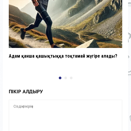
Адам қанша қашықтыққа тоқтамай жүгіре алады?
Ғ
М
ПІКІР ҚАЛДЫРУ