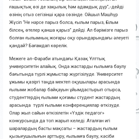
ғашықтық өзі де хақылық һәм адамдық дүр”,-дейді
өзінің отыз сегізінші қара сөзінде. Ойшыл Мәшһүр
Жүсіп “Не нәрсе парыз болса, ғылым парыз, Ғылым
білсең, өтелер қанша қарыз” дейді. Ал бәрімізге парыз
болған ғылымның жоғары оқу орындарындағы әлеуеті
қандай? Бағамдап көрелік.
Межеге әл-Фараби атындағы Қазақ Ұлттық
университетін алайық. Онда жастарды ғылымға баулу
бағытында түрлі жұмыстар жүргізілуде. Университет
ұжымы қазіргі таңда мектеп оқушылары арасында
ғылыми жобалар байқауын ұйымдастырып отырса,
студенттердің ғылыми қоғамы студент жастардың
арасында түрлі ғылыми конференциялар өткізуде.
Олар жыл сайын өткізілетін «Үздік педагог»
конкурсында да топ жарып келеді. Аталған игі
шаралардың басты мақсаты – жастардың ғылым
қызығушылығын арттыру, ғылымға баулу, кәсіби