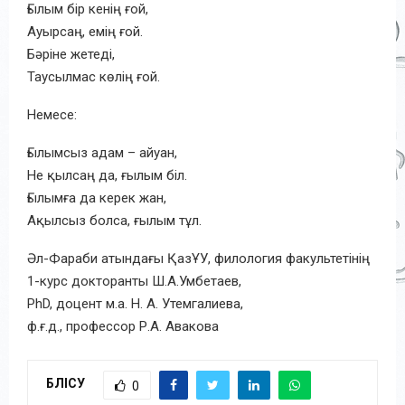
Ғылым бір кенің ғой,
Ауырсаң, емің ғой.
Бәріне жетеді,
Таусылмас көлің ғой.
Немесе:
Ғылымсыз адам – айуан,
Не қылсаң да, ғылым бiл.
Ғылымға да керек жан,
Ақылсыз болса, ғылым тұл.
Әл-Фараби атындағы ҚазҰУ, филология факультетінің
1-курс докторанты Ш.А.Умбетаев,
PhD, доцент м.а. Н. А. Утемгалиева,
ф.ғ.д., профессор Р.А. Авакова
БӨЛІСУ
0