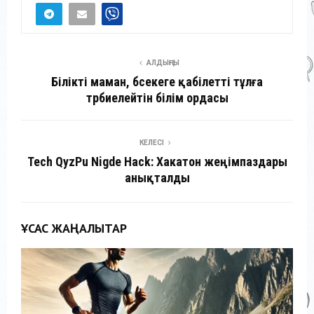
АЛДЫҢҒЫ
Білікті маман, бәсекеге қабілетті тұлға
тәрбиелейтін білім ордасы
КЕЛЕСІ
Tech QyzPu Nigde Hack: Хакатон жеңімпаздары
анықталды
ҰҚСАС ЖАҢАЛЫҚТАР