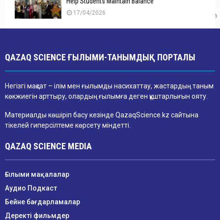
Help Students Maintain Balance
17/04/2026
QAZAQ SCIENCE ҒЫЛЫМИ-ТАНЫМДЫҚ ПОРТАЛЫ
Негізгі мақсат – ілім мен ғылымды насихаттау, жастардың таным
көкжиегін арттыру, олардың ғылымға деген құштарлығын ояту.
Материалды көшіріп басу кезінде QazaqScience.kz сайтына
тікелей гиперсілтеме көрсету міндетті.
QAZAQ SCIENCE MEDIA
Ғылыми мақалалар
Аудио Подкаст
Бейне бағдарламалар
Деректі фильмдер