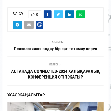
БӨЛІСУ
0
АЛДЫҢҒЫ
Психологиялық қолдау бір сәт тоқтамау керек
КЕЛЕСІ
АСТАНАДА CONNECTED-2024 ХАЛЫҚАРАЛЫҚ
КОНФЕРЕНЦИЯ ӨТІП ЖАТЫР
ҰҚСАС ЖАҢАЛЫҚТАР