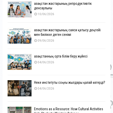
Қазақстан жастарының репродуктивтік
денсаулығы
10/06/2026
Қазақстан жастарының саяси қатысу деңгейі
мен билікке деген сенімі
09/06/2026
Қазақстанның орта білім беру жүйесі
04/06/2026
Неке институты соңғы жылдары қалай өзгерді?
04/06/2026
Emotions as a Resource: How Cultural Activities