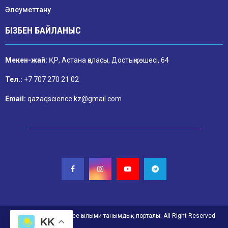
Әлеуметтану
БІЗБЕН БАЙЛАНЫС
Мекен-жай:
ҚР, Астана қаласы, Достық көшесі, 64
Тел.:
+7 707 270 21 02
Email:
qazaqscience.kz@gmail.com
@2026. Qazaq Science ғылыми-танымдық порталы. All Right Reserved
KK