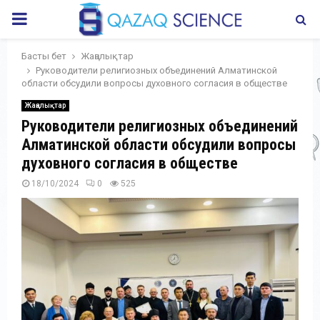
PRIMARY
MENU
Басты бет
Жаңалықтар
Руководители религиозных объединений Алматинской
области обсудили вопросы духовного согласия в обществе
Жаңалықтар
Руководители религиозных объединений
Алматинской области обсудили вопросы
духовного согласия в обществе
18/10/2024
0
525