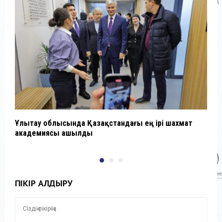
Ұлытау облысында Қазақстандағы ең ірі шахмат
Д
академиясы ашылды
Б
ПІКІР ҚАЛДЫРУ