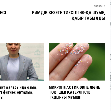
КЕЛЕСІ
ЕСІ
РИМДІК КЕЗЕҢГЕ ТИЕСІЛІ 40-ҚА ШУЫҚ
ҚАБІР ТАБЫЛДЫ
нт қаласында озық
МИКРОПЛАСТИК ӨКПЕ ЖӘНЕ
гі фитнес орталық
ТОҚ ІШЕК ҚАТЕРЛІ ІСІК
ды
ТУДЫРУЫ МҮМКІН