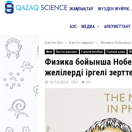
ЖАҢАЛЫҚТАР
ЖҮЗДЕН ЖҮЙРІК…
АЭС
МЕДИА
ӘЛЕУМЕТТАНУ
Басты бет
Басты ақпарат
Физика бойынша Н
Әлем
Басты ақпарат
Ғалым мінбері
Ғылым қоры
Ж
Физика бойынша Нобе
желілерді іргелі зертт
16/10/2024
0
521