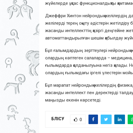
жүйелерде ұқсас функционалдықты қамтамас
Джеффри Хинтон нейрондық желілердің да
желілерді терең оқыту әдістерін жетілді
жасанды интеллекттің қазіргі деңгейіне же
автоматтандырылған шешім қабылдау жүйел
Бұл ғалымдардың зерттеулері нейрондық же
олардың көптеген салаларда – медицина, р
ғылымдарда қолданылуына негіз қалады. Н
олардың ғылымдағы іргелі үлестерін мой
Бұл марапат нейрондық желілердің физик
жасанды интеллект пен деректерді талдау
маңызды екенін көрсетеді.
БӨЛІСУ
0