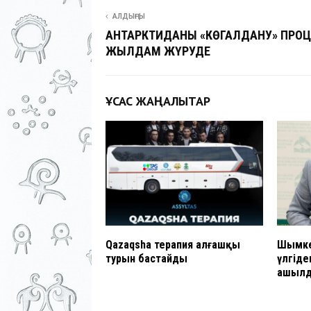
АЛДЫҢҒЫ
АНТАРКТИДАНЫҢ «КӨГАЛДАНУ» ПРОЦ
ЖЫЛДАМ ЖҮРУДЕ
ҰҚСАС ЖАҢАЛЫҚТАР
Qazaqsha терапия алғашқы
Шымке
турын бастайды
үлгіде
ашыл