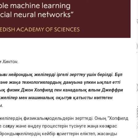
 Хинтон.
 нейрондық желілерді іргелі зерттеу үшін берілді. Бұл
және жаңа технологиялардың дамуына үлкен ықпал етті
дық физик Джон Хопфилд пен канадалық ғалым Джеффри
желілер мен машиналық оқытуға қатысты көптеген
ы.
лілердің физикалық модельдерін зерттеді. Оның “Хопфилд
е сақтау және өңдеу процестерін түсінуге жаңа көзқарас
рондық желілердің кейбір қасиеттерін еліктеп, жасанды