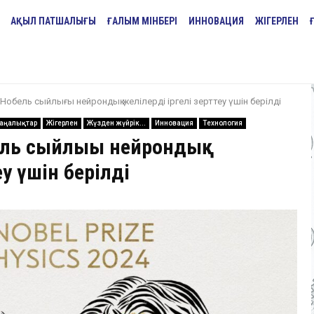
АҚЫЛ ПАТШАЛЫҒЫ
ҒАЛЫМ МІНБЕРІ
ИННОВАЦИЯ
ЖІГЕРЛЕН
обель сыйлығы нейрондық желілерді іргелі зерттеу үшін берілді
аңалықтар
Жігерлен
Жүзден жүйрік...
Инновация
Технология
ль сыйлығы нейрондық
еу үшін берілді