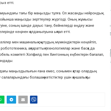
ыз етті.
муындағы тағы бір маңызды тұлға. Ол жасанды нейрондық
ру бойынша маңызды зерттеулер жүргізді. Оның жұмысы
туіне, соның ішінде дауыс тану, бейнелерді өңдеу және
ерінде кеңінен қолданылуына ықпал етті.
лілер мен машиналық оқытудың мүмкіндіктерін кеңейтіп,
обототехника, ақпараттық технологиялар және басқа да
обель комитеті Хопфилд пен Хинтонның еңбектерін бағалап,
ындады.
адағы маңыздылығын ғана емес, сонымен қатар олардың
 салаларындағы болашақ жетістіктер үшін қаншалықты