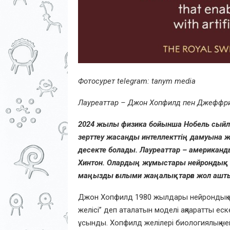
Фотосурет telegram: tanym media
Лауреаттар – Джон Хопфилд пен Джеффри
2024 жылы физика бойынша Нобель сыйлығы
зерттеу жасанды интеллекттің дамуына 
десекте болады. Лауреаттар – американ
Хинтон. Олардың жұмыстары нейрондық 
маңызды ғылыми жаңалықтарға жол ашт
Джон Хопфилд 1980 жылдары нейрондық же
желісі” деп аталатын моделі ақпаратты еск
ұсынды. Хопфилд желілері биологиялық ней