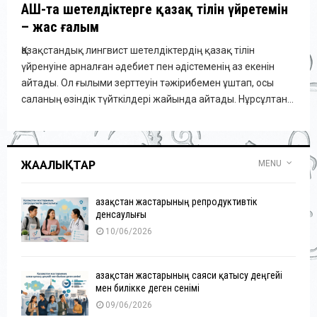
АҚШ-та шетелдіктерге қазақ тілін үйретемін
– жас ғалым
Қазақстандық лингвист шетелдіктердің қазақ тілін
үйренуіне арналған әдебиет пен әдістеменің аз екенін
айтады. Ол ғылыми зерттеуін тәжірибемен ұштап, осы
саланың өзіндік түйткілдері жайында айтады. Нұрсұлтан...
ЖАҢАЛЫҚТАР
MENU
Қазақстан жастарының репродуктивтік
денсаулығы
10/06/2026
Қазақстан жастарының саяси қатысу деңгейі
мен билікке деген сенімі
09/06/2026