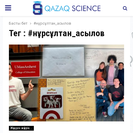
PRIMARY
MENU
Басты бет
#нұрсұлтан_асылов
Тег : #нұрсұлтан_асылов
Жүзден жүйрік...