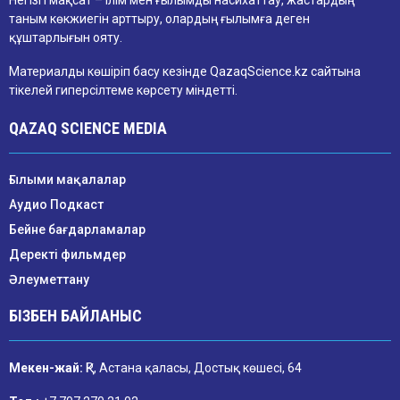
Негізгі мақсат – ілім мен ғылымды насихаттау, жастардың
таным көкжиегін арттыру, олардың ғылымға деген
құштарлығын ояту.
Материалды көшіріп басу кезінде QazaqScience.kz сайтына
тікелей гиперсілтеме көрсету міндетті.
QAZAQ SCIENCE MEDIA
Ғылыми мақалалар
Аудио Подкаст
Бейне бағдарламалар
Деректі фильмдер
Әлеуметтану
БІЗБЕН БАЙЛАНЫС
Мекен-жай:
ҚР, Астана қаласы, Достық көшесі, 64