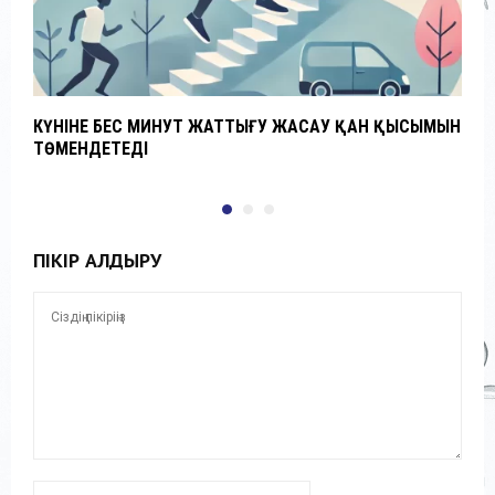
КҮНІНЕ БЕС МИНУТ ЖАТТЫҒУ ЖАСАУ ҚАН ҚЫСЫМЫН
Б
ТӨМЕНДЕТЕДІ
ПІКІР ҚАЛДЫРУ