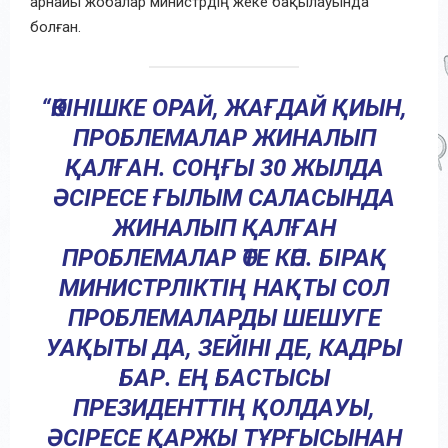
арнайы жобалар министрдің жеке бақылауында
болған.
“ӨКІНІШКЕ ОРАЙ, ЖАҒДАЙ ҚИЫН,
ПРОБЛЕМАЛАР ЖИНАЛЫП
ҚАЛҒАН. СОҢҒЫ 30 ЖЫЛДА
ӘСІРЕСЕ ҒЫЛЫМ САЛАСЫНДА
ЖИНАЛЫП ҚАЛҒАН
ПРОБЛЕМАЛАР ӨТЕ КӨП. БІРАҚ
МИНИСТРЛІКТІҢ НАҚТЫ СОЛ
ПРОБЛЕМАЛАРДЫ ШЕШУГЕ
УАҚЫТЫ ДА, ЗЕЙІНІ ДЕ, КАДРЫ
БАР. ЕҢ БАСТЫСЫ
ПРЕЗИДЕНТТІҢ ҚОЛДАУЫ,
ӘСІРЕСЕ ҚАРЖЫ ТҰРҒЫСЫНАН