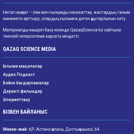
Негізгі мақсат – ілім мен ғылымды насихаттау, жастардың таным
көкжиегін арттыру, олардың ғылымға деген құштарлығын ояту.
Материалды көшіріп басу кезінде QazaqScience.kz сайтына
тікелей гиперсілтеме көрсету міндетті.
QAZAQ SCIENCE MEDIA
Ғылыми мақалалар
Аудио Подкаст
Бейне бағдарламалар
Деректі фильмдер
Әлеуметтану
БІЗБЕН БАЙЛАНЫС
Мекен-жай:
ҚР, Астана қаласы, Достық көшесі, 64