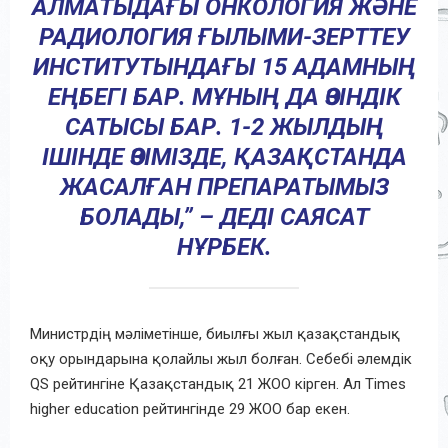
АЛМАТЫДАҒЫ ОНКОЛОГИЯ ЖӘНЕ
РАДИОЛОГИЯ ҒЫЛЫМИ-ЗЕРТТЕУ
ИНСТИТУТЫНДАҒЫ 15 АДАМНЫҢ
ЕҢБЕГІ БАР. МҰНЫҢ ДА ӨЗІНДІК
САТЫСЫ БАР. 1-2 ЖЫЛДЫҢ
ІШІНДЕ ӨЗІМІЗДЕ, ҚАЗАҚСТАНДА
ЖАСАЛҒАН ПРЕПАРАТЫМЫЗ
БОЛАДЫ,” – ДЕДІ САЯСАТ
НҰРБЕК.
Министрдің мәліметінше, биылғы жыл қазақстандық
оқу орындарына қолайлы жыл болған. Себебі әлемдік
QS рейтингіне Қазақстандық 21 ЖОО кірген. Ал Times
higher education рейтингінде 29 ЖОО бар екен.