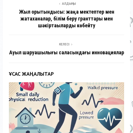
АЛДЫҢҒЫ
Жыл қорытындысы: жаңа мектептер мен
жатақханалар, білім беру гранттары мен
шәкіртақыларды көбейту
КЕЛЕСІ
Ауыл шаруашылығы саласындағы инновациялар
ҰҚСАС ЖАҢАЛЫҚТАР