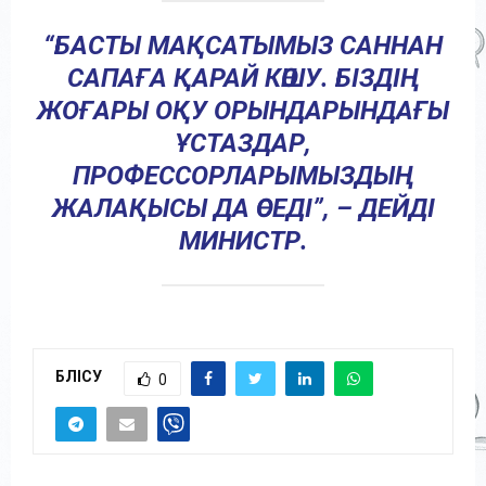
“БАСТЫ МАҚСАТЫМЫЗ САННАН
САПАҒА ҚАРАЙ КӨШУ. БІЗДІҢ
ЖОҒАРЫ ОҚУ ОРЫНДАРЫНДАҒЫ
ҰСТАЗДАР,
ПРОФЕССОРЛАРЫМЫЗДЫҢ
ЖАЛАҚЫСЫ ДА ӨСЕДІ”, – ДЕЙДІ
МИНИСТР.
БӨЛІСУ
0