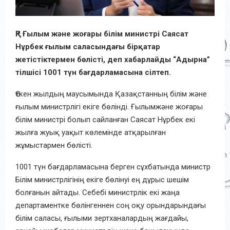
ҚР Ғылым және жоғары білім министрі Саясат
Нұрбек ғылым саласындағы бірқатар
жетістіктермен бөлісті, деп хабарлайды “Адырна”
тілшісі 1001 түн бағдарламасына сілтеп.
Өткен жылдың маусымында Қазақстанның білім және
ғылым министрлігі екіге бөлінді. Ғылымжәне жоғары
білім министрі болып сайланған Саясат Нұрбек екі
жылға жуық уақыт көлемінде атқарылған
жұмыстармен бөлісті.
1001 түн бағдарламасына берген сұхбатында министр
Білім министрлігінің екіге бөлінуі ең дұрыс шешім
болғанын айтады. Себебі министрлік екі жаңа
департаментке бөлінгеннен соң оқу орындарындағы
білім саласы, ғылыми зертханалардың жағдайы,