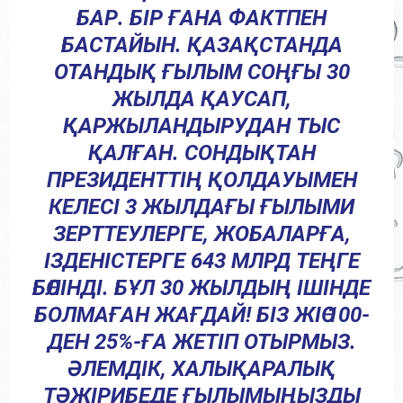
БАР. БІР ҒАНА ФАКТПЕН
БАСТАЙЫН. ҚАЗАҚСТАНДА
ОТАНДЫҚ ҒЫЛЫМ СОҢҒЫ 30
ЖЫЛДА ҚАУСАП,
ҚАРЖЫЛАНДЫРУДАН ТЫС
ҚАЛҒАН. СОНДЫҚТАН
ПРЕЗИДЕНТТІҢ ҚОЛДАУЫМЕН
КЕЛЕСІ 3 ЖЫЛДАҒЫ ҒЫЛЫМИ
ЗЕРТТЕУЛЕРГЕ, ЖОБАЛАРҒА,
ІЗДЕНІСТЕРГЕ 643 МЛРД ТЕҢГЕ
БӨЛІНДІ. БҰЛ 30 ЖЫЛДЫҢ ІШІНДЕ
БОЛМАҒАН ЖАҒДАЙ! БІЗ ЖІӨ 100-
ДЕН 25%-ҒА ЖЕТІП ОТЫРМЫЗ.
ӘЛЕМДІК, ХАЛЫҚАРАЛЫҚ
ТӘЖІРИБЕДЕ ҒЫЛЫМЫҢЫЗДЫ