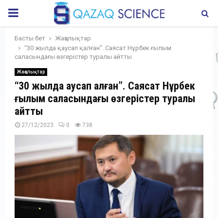
PRIMARY
MENU
Басты бет
Жаңалықтар
“30 жылда қаусап қалған”. Саясат Нұрбек ғылым
саласындағы өзгерістер туралы айтты
Жаңалықтар
“30 жылда қаусап қалған”. Саясат Нұрбек
ғылым саласындағы өзгерістер туралы
айтты
27/12/2023
0
738