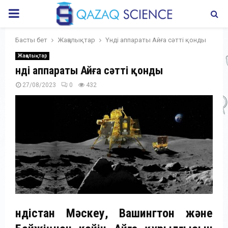
PRIMARY
MENU
Басты бет
Жаңалықтар
Үнді аппараты Айға сәтті қонды
Жаңалықтар
Үнді аппараты Айға сәтті қонды
27/08/2023
0
432
Үндістан Мәскеу, Вашингтон және