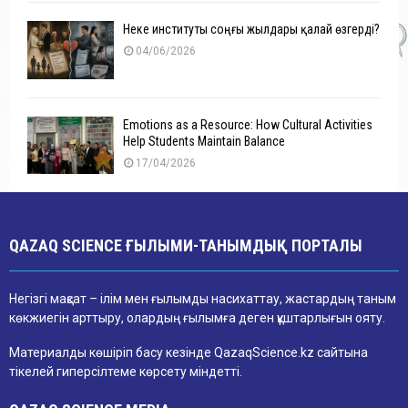
Неке институты соңғы жылдары қалай өзгерді?
04/06/2026
Emotions as a Resource: How Cultural Activities
Help Students Maintain Balance
17/04/2026
QAZAQ SCIENCE ҒЫЛЫМИ-ТАНЫМДЫҚ ПОРТАЛЫ
Негізгі мақсат – ілім мен ғылымды насихаттау, жастардың таным
көкжиегін арттыру, олардың ғылымға деген құштарлығын ояту.
Материалды көшіріп басу кезінде QazaqScience.kz сайтына
тікелей гиперсілтеме көрсету міндетті.