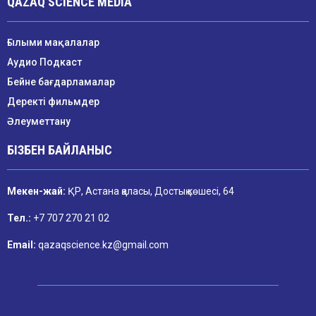
QAZAQ SCIENCE MEDIA
Ғылыми мақалалар
Аудио Подкаст
Бейне бағдарламалар
Деректі фильмдер
Әлеуметтану
БІЗБЕН БАЙЛАНЫС
Мекен-жай:
ҚР, Астана қаласы, Достық көшесі, 64
Тел.:
+7 707 270 21 02
Email:
qazaqscience.kz@gmail.com