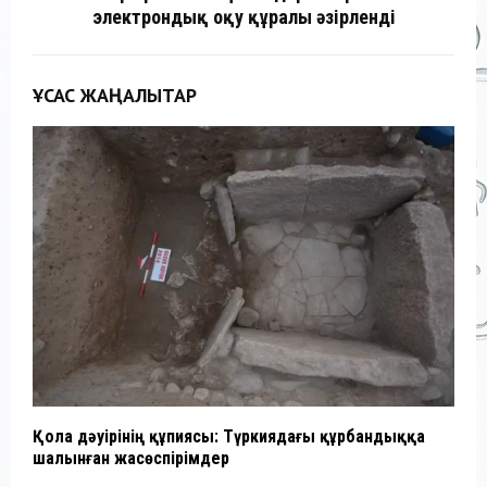
электрондық оқу құралы әзірленді
ҰҚСАС ЖАҢАЛЫҚТАР
Қола дәуірінің құпиясы: Түркиядағы құрбандыққа
З
шалынған жасөспірімдер