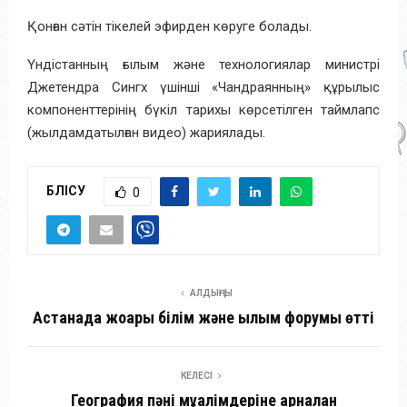
Қонған сәтін тікелей эфирден көруге болады.
Үндістанның ғылым және технологиялар министрі
Джетендра Сингх үшінші «Чандраянның» құрылыс
компоненттерінің бүкіл тарихы көрсетілген таймлапс
(жылдамдатылған видео) жариялады.
БӨЛІСУ
0
АЛДЫҢҒЫ
Астанада жоғары білім және ғылым форумы өтті
КЕЛЕСІ
География пәні мұғалімдеріне арналған