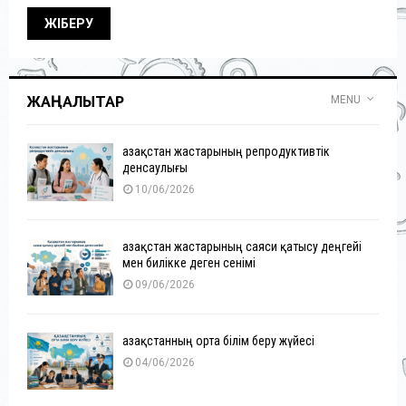
ЖАҢАЛЫҚТАР
MENU
Қазақстан жастарының репродуктивтік
денсаулығы
10/06/2026
Қазақстан жастарының саяси қатысу деңгейі
мен билікке деген сенімі
09/06/2026
Қазақстанның орта білім беру жүйесі
04/06/2026