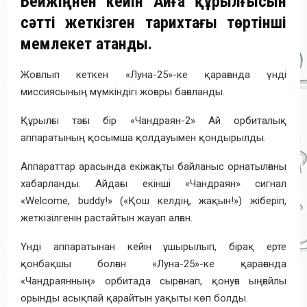
Бейжіңнен кейін Айға құрылғысын
сәтті жеткізген тарихтағы төртінші
мемлекет атанды.
Жоғалып кеткен «Луна-25»-ке қарағанда үнді
миссиясының мүмкіндігі жоғары бағаланды.
Құрылғы тағы бір «Чандраян-2» Ай орбиталық
аппаратының қосымша қолдауымен қондырылды.
Аппараттар арасында екіжақты байланыс орнатылғаны
хабарланды. Айдағы екінші «Чандраян» сигнал
«Welcome, buddy!» («Қош келдің, жақын!») жіберіп,
жеткізілгенін растайтын жауап алған.
Үнді аппаратынан кейін ұшырылып, бірақ ерте
қонбақшы болған «Луна-25»-ке қарағанда
«Чандраянның» орбитада сырғанап, қонуға ыңғайлы
орынды асықпай қарайтын уақыты көп болды.