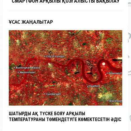
СМАРТФОН АРҚЫЛЫ ҚОЗҒАЛЫСТЫ БАҚЫЛАУ
ҰҚСАС ЖАҢАЛЫҚТАР
ШАТЫРДЫ АҚ ТҮСКЕ БОЯУ АРҚЫЛЫ
C
ТЕМПЕРАТУРАНЫ ТӨМЕНДЕТУГЕ КӨМЕКТЕСЕТІН ӘДІС
Б