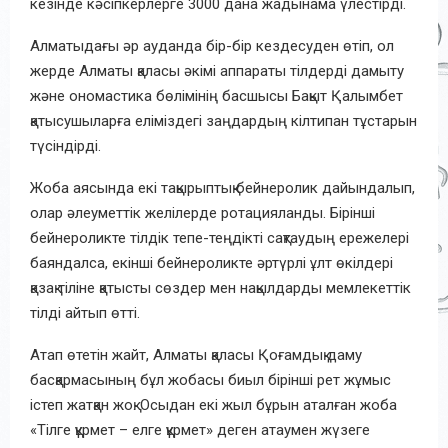
кезінде кәсіпкерлерге 3000 дана жадынама үлестірді.
Алматыдағы әр ауданда бір-бір кездесуден өтіп, ол
жерде Алматы қаласы әкімі аппараты тілдерді дамыту
және ономастика бөлімінің басшысы Бақыт Қалымбет
қатысушыларға еліміздегі заңдардың кілтипан тұстарын
түсіндірді.
Жоба аясында екі тақырыптық бейнеролик дайындалып,
олар әлеуметтік желілерде ротацияланды. Бірінші
бейнероликте тілдік тепе-теңдікті сақтаудың ережелері
баяндалса, екінші бейнероликте әртүрлі ұлт өкілдері
қазақ тіліне қатысты сөздер мен нақылдарды мемлекеттік
тілді айтып өтті.
Атап өтетін жайт, Алматы қаласы Қоғамдық даму
басқармасының бұл жобасы биыл бірінші рет жұмыс
істеп жатқан жоқ. Осыдан екі жыл бұрын аталған жоба
«Тілге құрмет – елге құрмет» деген атаумен жүзеге