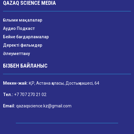
QAZAQ SCIENCE MEDIA
Ғылыми мақалалар
Аудио Подкаст
Бейне бағдарламалар
Деректі фильмдер
Әлеуметтану
БІЗБЕН БАЙЛАНЫС
Мекен-жай:
ҚР, Астана қаласы, Достық көшесі, 64
Тел.:
+7 707 270 21 02
Email:
qazaqscience.kz@gmail.com