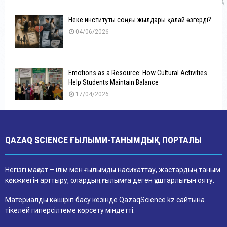
Неке институты соңғы жылдары қалай өзгерді?
04/06/2026
Emotions as a Resource: How Cultural Activities
Help Students Maintain Balance
17/04/2026
QAZAQ SCIENCE ҒЫЛЫМИ-ТАНЫМДЫҚ ПОРТАЛЫ
Негізгі мақсат – ілім мен ғылымды насихаттау, жастардың таным
көкжиегін арттыру, олардың ғылымға деген құштарлығын ояту.
Материалды көшіріп басу кезінде QazaqScience.kz сайтына
тікелей гиперсілтеме көрсету міндетті.