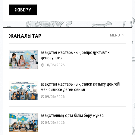
ЖАҢАЛЫҚТАР
MENU
Қазақстан жастарының репродуктивтік
денсаулығы
10/06/2026
Қазақстан жастарының саяси қатысу деңгейі
мен билікке деген сенімі
09/06/2026
Қазақстанның орта білім беру жүйесі
04/06/2026