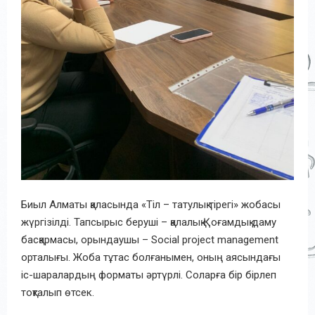
Биыл Алматы қаласында «Тіл – татулық тірегі» жобасы
жүргізілді. Тапсырыс беруші – қалалық Қоғамдық даму
басқармасы, орындаушы – Social project management
орталығы. Жоба тұтас болғанымен, оның аясындағы
іс-шаралардың форматы әртүрлі. Соларға бір бірлеп
тоқталып өтсек.