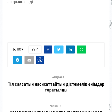
асырылған еді.
БӨЛІСУ
0
АЛДЫҢҒЫ
Тіл саясатын насихаттайтын әдістемелік өнімдер
таратылды
КЕЛЕСІ