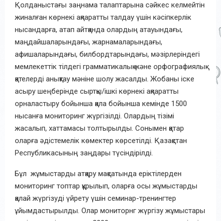
Қолданыстағы заңнама талаптарына сәйкес келмейтін
жиналған көрнекі ақпаратты талдау үшін кәсіпкерлік
нысандарға, атап айтқанда олардың атауындағы,
маңдайшаларындағы, жарнамаларындағы,
афишаларындағы, билбордтарындағы, мәзірлеріндегі
мемлекеттік тілдегі грамматикалық және орфографиялық
қателерді анықтау мәніне шолу жасалды. Жобаны іске
асыру шеңберінде сыртқы/ішкі көрнекі ақпаратты
орналастыру бойынша қала бойынша кемінде 1500
нысанға мониторинг жүргізілді. Олардың тізімі
жасалып, хаттамасы толтырылды. Сонымен қатар
оларға әдістемелік көмектер көрсетілді. Қазақстан
Республикасының заңдары түсіндірілді.
Бұл жұмыстарды атқару мақсатында еріктілерден
мониторинг топтар құрылып, оларға осы жұмыстарды
қалай жүргізуді үйрету үшін семинар-тренингтер
ұйымдастырылды. Олар мониторнг жүргізу жұмыстары