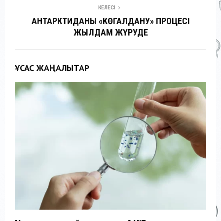
КЕЛЕСІ
АНТАРКТИДАНЫҢ «КӨГАЛДАНУ» ПРОЦЕСІ
ЖЫЛДАМ ЖҮРУДЕ
ҰҚСАС ЖАҢАЛЫҚТАР