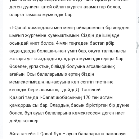
деген дүниені іштей ойлап жүрген азаматтар болса,
оларға тамаша мүмкіндік бар.
«I-Qanat командасы мен менің ойларымның бір жерден
шығып жүргеніне қуаныштымын. Сіздің де ішіңізде
осындай ниет болса, 4 млн теңгеден бастап әрбір
аудандарда болашағынан үміті бар, оқуға талпынысы
жоғары ұл-қыздарды қолдауға мүмкіндіктеріңіз бар.
Өскелең ұрпақтың білімді болуына атсалысайық
ағайын. Осы балаларымыз ертең біздің
мемлекетіміздің нығаюуына көп септігі тиетініне
кепілдік бере аламын»,- дейді Д. Тастекей.
Қазіргі таңда I-Qanat жобасының 170 тен астам
қамқоршысы бар. Олардың басын біріктірген бір дүние
болса, бұл ауыл балаларына көмектессем деген ниет
дейді кәсіпкер.
Айта кетейік I-Qanat бұл – ауыл балаларына заманауи