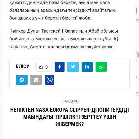
қажетті деңгейде білім беретін, ауыл мен қала
балаларының арасындағы теңсіздікті азайтатын,
болашаққа үміт беретін бірегей жоба.
Кәсіпкер Дулат Тастекей I-Qanat-тың Абай облысы
бойынша қамқоршысы әрі қамқоршылар клубы- IQ
Club-тың Алматы қаласы бөлімшесінің жетекшісі.
БӨЛІСУ
0
АЛДЫҢҒЫ
НЕЛІКТЕН NASA EUROPA CLIPPER-ДІ ЮПИТЕРДІДІҢ
МАҢЫНДАҒЫ ТІРШІЛКТІ ЗЕРТТЕУ ҮШІН
ЖІБЕРМЕК?