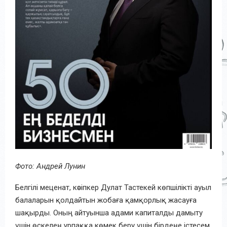
Фото: Андрей Лунин
Белгілі меценат, кәсіпкер Дулат Тастекей көпшілікті ауыл
балаларын қолдайтын жобаға қамқорлық жасауға
шақырды. Оның айтуынша адами капиталды дамыту
үшін өскелең ұрпаққа көмек беру үшін бірдеңе істесем