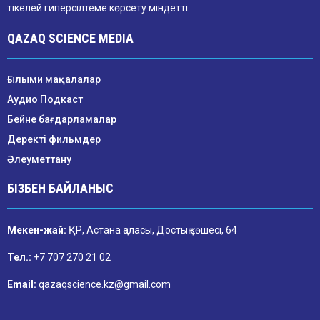
тікелей гиперсілтеме көрсету міндетті.
QAZAQ SCIENCE MEDIA
Ғылыми мақалалар
Аудио Подкаст
Бейне бағдарламалар
Деректі фильмдер
Әлеуметтану
БІЗБЕН БАЙЛАНЫС
Мекен-жай:
ҚР, Астана қаласы, Достық көшесі, 64
Тел.:
+7 707 270 21 02
Email:
qazaqscience.kz@gmail.com