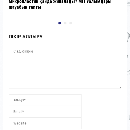
Микропластик қайда жиналады? MIT ғалымдары
К
жауабын тапты
ПІКІР ҚАЛДЫРУ