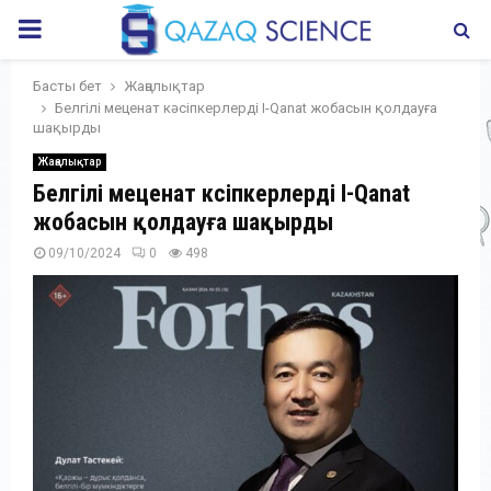
PRIMARY
MENU
Басты бет
Жаңалықтар
Белгілі меценат кәсіпкерлерді I-Qanat жобасын қолдауға
шақырды
Жаңалықтар
Белгілі меценат кәсіпкерлерді I-Qanat
жобасын қолдауға шақырды
09/10/2024
0
498