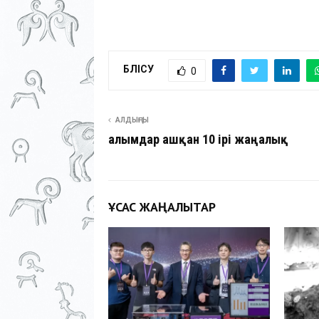
БӨЛІСУ
0
АЛДЫҢҒЫ
Ғалымдар ашқан 10 ірі жаңалық
ҰҚСАС ЖАҢАЛЫҚТАР