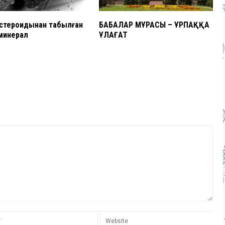
астероидынан табылған
БАБАЛАР МҰРАСЫ – ҰРПАҚҚА
минерал
ҰЛАҒАТ