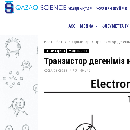
ЖАҢАЛЫҚТАР
ЖҮЗДЕН ЖҮЙРІК…
АЭС
МЕДИА
ӘЛЕУМЕТТАНУ
Басты бет
Жаңалықтар
Транзистор дегенім
Ғылым тарихы
Жаңалықтар
Транзистор дегеніміз 
27/08/2023
0
546