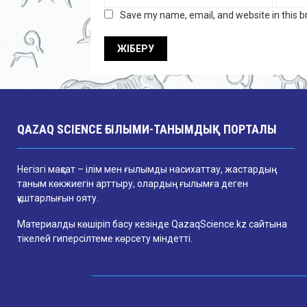
Save my name, email, and website in this b
QAZAQ SCIENCE ҒЫЛЫМИ-ТАНЫМДЫҚ ПОРТАЛЫ
Негізгі мақсат – ілім мен ғылымды насихаттау, жастардың
таным көкжиегін арттыру, олардың ғылымға деген
құштарлығын ояту.
Материалды көшіріп басу кезінде QazaqScience.kz сайтына
тікелей гиперсілтеме көрсету міндетті.