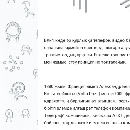
Бүгінгі күнде әр құрлыққа телефон, виде
санасына кірмейтін есептерді шығара алуыңы
транзистордың арқасы. Ендеше транзисто
мен жұмыс істеу принципіне тоқталайық.
1880 жылы Франция үкіметі Александр Белл
Вольт сыйлығы (Volta Prize) мен 50,000 
қаражаттың барлығын өз атындағы зертха
бірігіп әлемде алғаш рет телефон компа
Телеграф” компаниясы, қысқаша AT&T деп
байланыстарды жеке иемденген алып ко