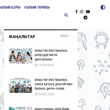
ҒЫЛЫМ ҚОРЫ
ҒЫЛЫМ ТАРИХЫ
ЖАҢАЛЫҚТАР
MENU
Қазақстан жастарының
репродуктивтік
денсаулығы
10/06/2026
Қазақстан жастарының
саяси қатысу деңгейі мен
билікке деген сенімі
09/06/2026
Қазақстанның орта білім