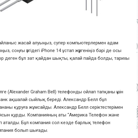
о байланыс жасай алуыңыз, супер компьютерлермен адам
з, соңғы үлгідегі iPhone 14 ұстап жүргеніңіз бәрі де осы
р деген бұл зат қайдан шықты, қалай пайда болды, тарихы
ге (Alexander Graham Bell) телефонды ойлап тапқаны үшін
франк ақшалай сыйлық береді. Александр Белл бұл
наны құруға жұмсайды. Александр Белл серіктестерімен
ниясын құрды. Компанияның аты “Америка Телефон және
 аталды. Бұл компания сол кезде барлық телефон
мпания болып шығады.