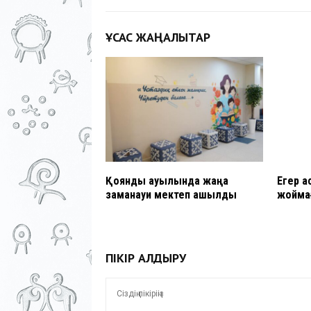
ҰҚСАС ЖАҢАЛЫҚТАР
Қоянды ауылында жаңа
Егер а
заманауи мектеп ашылды
жойма
ПІКІР ҚАЛДЫРУ