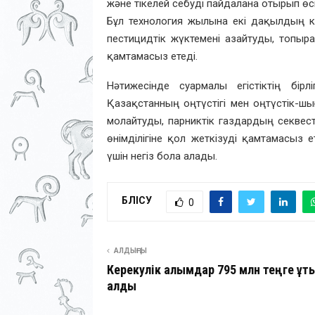
және тікелей себуді пайдалана отырып өс
Бұл технология жылына екі дақылдың кеп
пестицидтік жүктемені азайтуды, топыр
қамтамасыз етеді.
Нәтижесінде суармалы егістіктің бір
Қазақстанның оңтүстігі мен оңтүстік-ш
молайтуды, парниктік газдардың секвестр
өнімділігіне қол жеткізуді қамтамасыз е
үшін негіз бола алады.
БӨЛІСУ
0
АЛДЫҢҒЫ
Керекулік ғалымдар 795 млн теңге ұт
алды