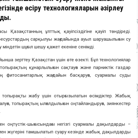
гізінде өсіру технологияларын әзірлеу
рды.
асы Қазақстанның ұлттық қауіпсіздігіне қауіп төндіреді.
 ресурстардың сарқылуы жағдайында ауыл шаруашылығын су
міндетін шұғыл шешу қажет екеніне сенімді.
нша зерттеу Қазақстан үшін өте өзекті. Бұл технологиялар
ға, топырақтың құнарлылығын сақтауға және парниктік газдар
ың фитосанитарлық жағдайын басқаруға, суармалы суды
 топырақты жабу үшін отырғызылатын өсімдіктер. Жабық
луға, топырақтың ылғалдылығын оңтайландыруға, зиянкестер
.
ен оңтүстік-шығысындағы негізгі суармалы дақылдарды –
мен жүгеріні тамшылатып суару кезінде жабық дақылдарды