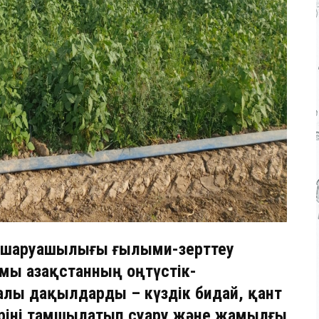
ік шаруашылығы ғылыми-зерттеу
ы Қазақстанның оңтүстік-
алы дақылдарды – күздік бидай, қант
ріні тамшылатып суару және жамылғы