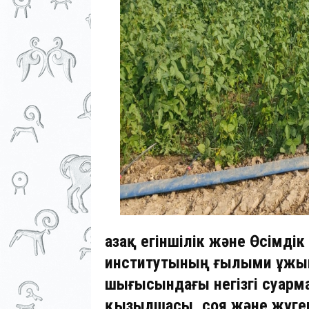
Қазақ егіншілік және Өсімд
институтының ғылыми ұжым
шығысындағы негізгі суарм
қызылшасы, соя және жүге