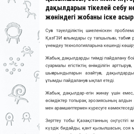
дақылдарын тікелей себу не
жөніндегі жобаны іске асы
Суға тәуелділіктің шиеленіскен проблем
ҚазҒЗИ ғалымдары су тапшылығы, табиғи
үнемдеу технологияларына кешенді көшіру 
Жабық дақылдарды тиімді пайдалану бойы
суармалы егістіктің өнімділігін арттыру
шығарындыларын азайтуға, дақылдард
ұтымды пайдалануға ықпал етеді.
Жабық дақылдар-егін жинау үшін емес,
өсімдіктер топырақ эрозиясының алдын а
мен арамшөптермен күресуге көмектеседі
Зерттеу тобы Қазақстанның оңтүстігі м
күздік бидайды, қант қызылшасын, соя 