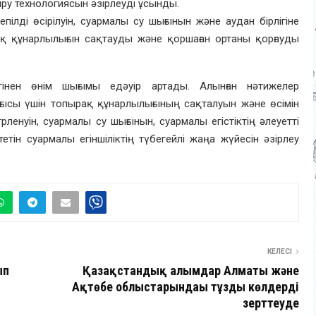
іру технологиясын әзірлеуді ұсынды.
ілді өсірілуін, суармалы су шығынын және аудан бірлігіне
ақ құнарлылығын сақтауды және қоршаған ортаны қорғауды
лігінен өнім шығымы едәуір артады. Алынған нәтижелер
ығысы үшін топырақ құнарлылығының сақталуын және өсімін
ленуін, суармалы су шығынын, суармалы егістіктің әлеуетті
тетін суармалы егіншіліктің түбегейлі жаңа жүйесін әзірлеу
КЕЛЕСІ
ып
Қазақстандық ғалымдар Алматы және
Ақтөбе облыстарындағы тұзды көлдерді
зерттеуде