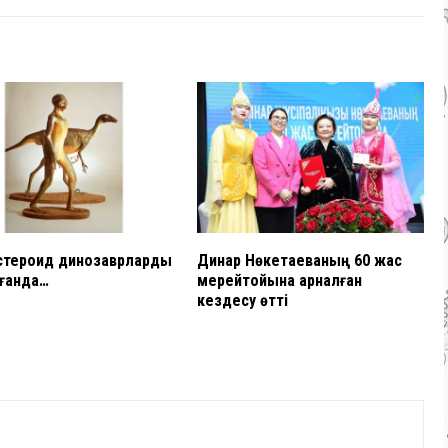
стероид динозаврларды
Динар Нөкетаеваның 60 жас
ғанда…
мерейтойына арналған
кездесу өтті