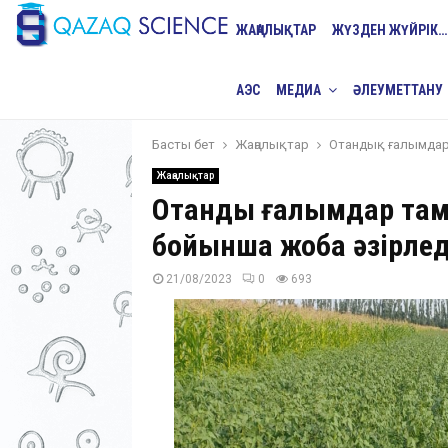
ЖАҢАЛЫҚТАР
ЖҮЗДЕН ЖҮЙРІК…
АЭС
МЕДИА
ӘЛЕУМЕТТАНУ
Басты бет
Жаңалықтар
Отандық ғалымдар
Жаңалықтар
Отандық ғалымдар та
бойынша жоба әзірлед
21/08/2023
0
693