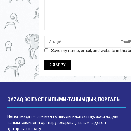
Save my name, email, and website in this b
QAZAQ SCIENCE ҒЫЛЫМИ-ТАНЫМДЫҚ ПОРТАЛЫ
Негізгі мақсат – ілім мен ғылымды насихаттау, жастардың
таным көкжиегін арттыру, олардың ғылымға деген
құштарлығын ояту.