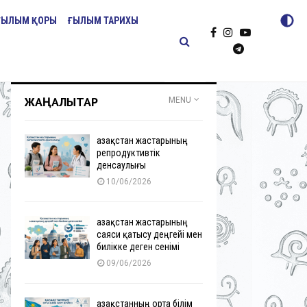
ҒЫЛЫМ ҚОРЫ
ҒЫЛЫМ ТАРИХЫ
ЖАҢАЛЫҚТАР
MENU
Қазақстан жастарының
репродуктивтік
денсаулығы
10/06/2026
Қазақстан жастарының
саяси қатысу деңгейі мен
билікке деген сенімі
09/06/2026
Қазақстанның орта білім