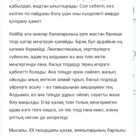
қабылдап, жадтан ығыстырады.
Сол себепті
, кез
келген тіл пайдалы болу үшін оны күнделікті өмірде
қолдану қажет.
Кейбір ата-аналар балаларының ерте жастан бірнеше
тілді қатар меңгеруін қалайды. Бірақ бұл әрдайым оң
нәтиже бермейді. Лингвистикалық зерттеулерге
сүйенсек, адам ең алдымен өз ана тілін жетік
меңгергенде ғана, басқа тілдерді терең игеруге
қабілетті болады.
А
на тіліңде еркін сөйлеп, жазып,
ойыңды анық жеткізе алмай тұрып, басқа тілдерді
үйренуге асығу – өз тамырыңнан ажыраумен тең.
Алдымен, өз ана тіліңде дұрыс ойлап, сауатты жаза
білу маңызды. Егер қазақ тілін толық меңгермеген
адам өзге тілге көшсе, ол тек тілді ғана емес, өзінің
ұлттық негізін де әлсіретеді.
Мысалы, ХХ ғасырдағы қазақ зиялыларының барлығы