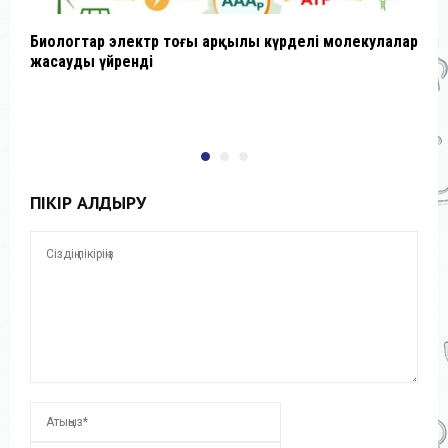
Биологтар электр тоғы арқылы күрделі молекулалар
Ш
жасауды үйренді
б
ПІКІР ҚАЛДЫРУ