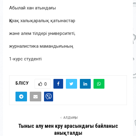
Абылай хан атындағы
Қазақ халықаралық
қатынастар
және әлем тілдері университеті,
журналистика мамандығының
1-курс студенті
БӨЛІСУ
0
АЛДЫҢҒЫ
Тыныс алу мен көру арасындағы байланыс
анықталды