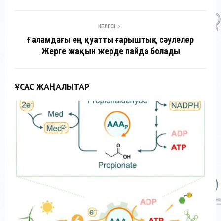
КЕЛЕСІ
Ғаламдағы ең қуатты ғарыштық сәулелер
Жерге жақын жерде пайда болады
ҰҚСАС ЖАҢАЛЫҚТАР