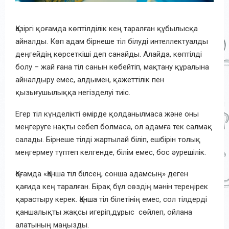
Қазіргі қоғамда көптілділік кең таралған құбылысқа
айналды. Көп адам бірнеше тіл білуді интеллектуалды
деңгейдің көрсеткіші деп санайды. Алайда,
көптілді
болу – жай ғана тіл санын көбейтіп, мақтану құралына
айналдыру емес, алдымен, қажеттілік пен
қызығушылыққа негізделуі тиіс
.
Егер тіл күнделікті өмірде қолданылмаса және оны
меңгеруге нақты себеп болмаса,
ол адамға тек салмақ
салады. Бірнеше тілді жартылай біліп, ешбірін толық
меңгермеу
түптеп келгенде,
білім емес, бос әурешілік.
Қоғамда «Қанша тіл білсең, сонша адамсың» деген
қағида кең таралған.
Бірақ
бұл сөздің мәнін тереңірек
қарастыру керек. Қанша тіл білетінің емес, сол тілдерд
і
қаншалықты
жақсы
игеріп
,
дұрыс сөйлеп
,
ойлана
алатының
маңызды.