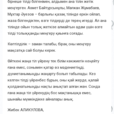
бірнеше тілді білгенімен, алдымен ана тілін жетік
меңгерген. Ахмет Байтұрсынұлы,
Мағжан Жұмабаев,
Мұхтар Әуезов – барлығы қазақ тілінде еркін ойлап,
жаза білгендіктен, өзге тілдерді де терең игерді. Ал ана
тілінде ойын толық жеткізе алмайтын адам үшін өзге
тілді толыққанды меңгеру қиынға соғады
.
Көптілділік – заман талабы, бірақ оны меңгеру
мақсатқа сай болуы кере
к
.
Өйткені
жаңа тіл үйрену тек білім көкжиегін кеңейту
ғана емес, сонымен қатар өз мәдениетіңді,
дүниетанымыңды жаңарту болып табылады.
Кез
келген тілді үйренбес бұрын, оны қай жерде, қалай
қолданатыныңды
нақты
анықтап алған жөн.
Сонда
ғана
жаңа тіл үйренудің
бос мақтанышқа емес,
шынайы мүмкіндікке айнала
ры анық.
Жибек АЛИКУЛОВА,