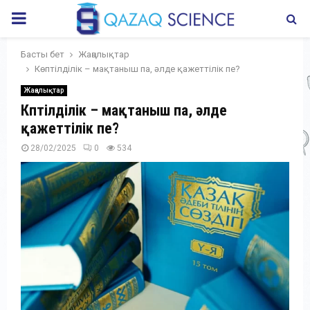
PRIMARY
MENU
Басты бет
Жаңалықтар
Көптілділік – мақтаныш па, әлде қажеттілік пе?
Жаңалықтар
Көптілділік – мақтаныш па, әлде
қажеттілік пе?
28/02/2025
0
534