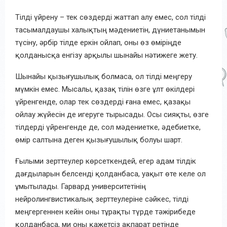
Тілді үйрену – тек сөз
дерді
жатта
п алу
емес, сол тілді
тасымалдаушы халықтың мәдениетін, дүниетанымын
түсіну
,
әрбір тілде еркін ойлап, оны өз өміріңде
қолданысқа енгізу арқылы шынайы нәтижеге жету
.
Шынайы қызығушылық болмаса, ол тілді меңгеру
мүмкін емес. Мысалы, қазақ тілін өзге ұлт өкілдері
үйренгенде, олар тек сөздерді ғана емес, қазақы
ойлау жүйесін де игеруге тырысады. Осы сияқты, өзге
тілдерді үйренгенде де, сол мәдениетке, әдебиетке,
өмір салтына деген қызығушылық болуы шарт.
Ғылыми зерттеулер көрсеткендей, егер адам тілдік
дағдыларын белсенді қолданбаса, уақыт өте келе ол
ұмытылады. Гарвард университетінің
нейролингвистикалық зерттеулеріне сәйкес, тілді
меңгергеннен кейін оны тұрақты түрде тәжірибеде
қолданбаса, ми оны қажетсіз ақпарат ретінде