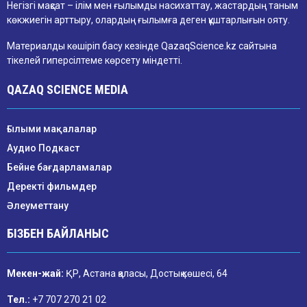
Негізгі мақсат – ілім мен ғылымды насихаттау, жастардың таным
көкжиегін арттыру, олардың ғылымға деген құштарлығын ояту.
Материалды көшіріп басу кезінде QazaqScience.kz сайтына
тікелей гиперсілтеме көрсету міндетті.
QAZAQ SCIENCE MEDIA
Ғылыми мақалалар
Аудио Подкаст
Бейне бағдарламалар
Деректі фильмдер
Әлеуметтану
БІЗБЕН БАЙЛАНЫС
Мекен-жай:
ҚР, Астана қаласы, Достық көшесі, 64
Тел.:
+7 707 270 21 02